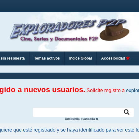
sin respuesta
Temas activos
Indice Global
Accesibilidad
ngido a nuevos usuarios.
Solicite registro a
explo
Búsqueda avanzada
uiere que esté registrado y se haya identificado para ver este fo