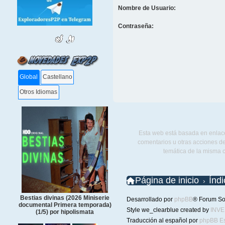
Nombre de Usuario:
Contraseña:
Global
Castellano
Otros Idiomas
Esta web está basada en enlace
comentarios u otras acciones de
temática de la misma 
Página de inicio
Índ
Bestias divinas (2026 Miniserie
Desarrollado por
phpBB
® Forum So
documental Primera temporada)
Style we_clearblue created by
INV
(1/5) por hipolismata
Traducción al español por
phpBB E