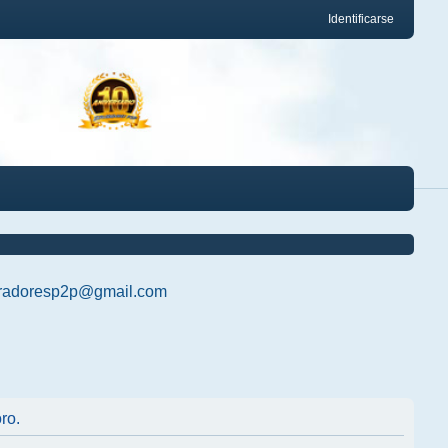
Identificarse
radoresp2p@gmail.com
ro.