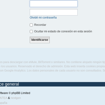
Olvidé mi contraseña
Recordar
Ocultar mi estado de conexión en esta sesión
s para descargar con eMule, BitTorrent o similares. No contiene alojado ningún t
 los usuarios. Reservado el derecho de admisión. Esta web inserta cookies propias 
con Google Analytics. Los datos personales de cada usuario no son consultados. 
ice general
ftware © phpBB Limited
ENTEA
&
nextgen
spaña