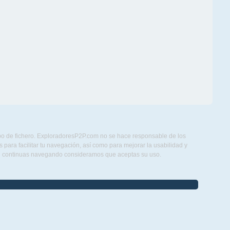
ipo de fichero. ExploradoresP2P.com no se hace responsable de los
para facilitar tu navegación, así como para mejorar la usabilidad y
Si continuas navegando consideramos que aceptas su uso.