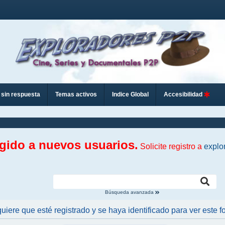
sin respuesta
Temas activos
Indice Global
Accesibilidad
ngido a nuevos usuarios.
Solicite registro a
explo
Búsqueda avanzada
uiere que esté registrado y se haya identificado para ver este fo