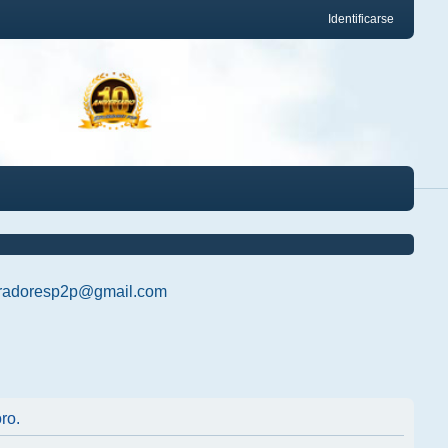
Identificarse
radoresp2p@gmail.com
ro.