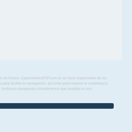
ipo de fichero. ExploradoresP2P.com no se hace responsable de los
para facilitar tu navegación, así como para mejorar la usabilidad y
Si continuas navegando consideramos que aceptas su uso.