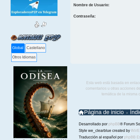
Nombre de Usuario:
Contraseña:
Global
Castellano
Otros Idiomas
Esta web está basada en enlace
comentarios u otras acciones de
temática de la misma 
Página de inicio
Índ
Desarrollado por
phpBB
® Forum So
Style we_clearblue created by
INV
Traducción al español por
phpBB E