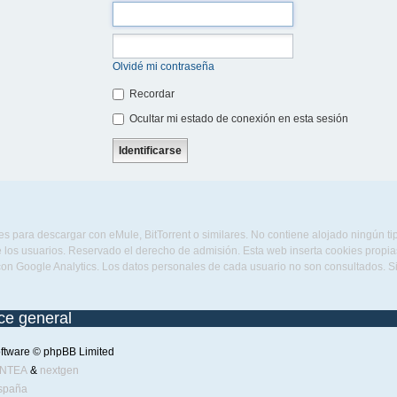
Olvidé mi contraseña
Recordar
Ocultar mi estado de conexión en esta sesión
s para descargar con eMule, BitTorrent o similares. No contiene alojado ningún t
 los usuarios. Reservado el derecho de admisión. Esta web inserta cookies propias 
con Google Analytics. Los datos personales de cada usuario no son consultados. 
ice general
ftware © phpBB Limited
ENTEA
&
nextgen
spaña