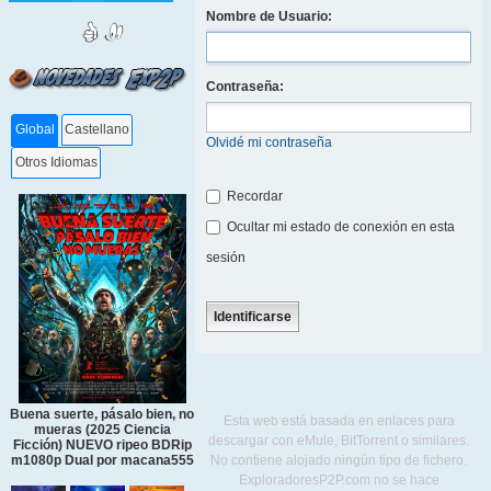
Nombre de Usuario:
Contraseña:
Global
Castellano
Olvidé mi contraseña
Otros Idiomas
Recordar
Ocultar mi estado de conexión en esta
sesión
Buena suerte, pásalo bien, no
Esta web está basada en enlaces para
mueras (2025 Ciencia
descargar con eMule, BitTorrent o similares.
Ficción) NUEVO ripeo BDRip
No contiene alojado ningún tipo de fichero.
m1080p Dual por macana555
ExploradoresP2P.com no se hace