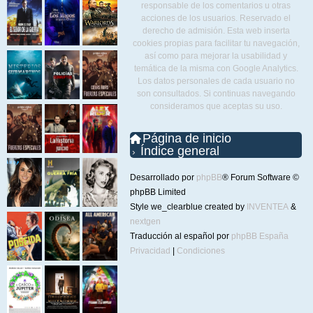
responsable de los comentarios u otras
acciones de los usuarios. Reservado el
derecho de admisión. Esta web inserta
cookies propias para facilitar tu navegación,
así como para mejorar la usabilidad y
temática de la misma con Google Analytics.
Los datos personales de cada usuario no
son consultados. Si continuas navegando
consideramos que aceptas su uso.
Página de inicio
Índice general
Desarrollado por
phpBB
® Forum Software ©
phpBB Limited
Style we_clearblue created by
INVENTEA
&
nextgen
Traducción al español por
phpBB España
Privacidad
|
Condiciones