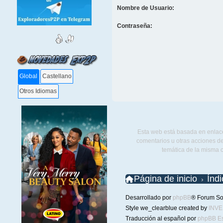
Nombre de Usuario:
Contraseña:
Global
Castellano
Otros Idiomas
Esta web está basada en enlace
comentarios u otras acciones de
temática de la misma 
Página de inicio
Índ
Desarrollado por
phpBB
® Forum So
Style we_clearblue created by
INV
Traducción al español por
phpBB E