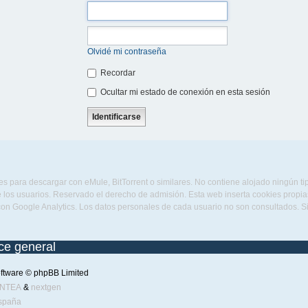
Olvidé mi contraseña
Recordar
Ocultar mi estado de conexión en esta sesión
s para descargar con eMule, BitTorrent o similares. No contiene alojado ningún t
 los usuarios. Reservado el derecho de admisión. Esta web inserta cookies propias 
con Google Analytics. Los datos personales de cada usuario no son consultados. 
ice general
ftware © phpBB Limited
ENTEA
&
nextgen
spaña