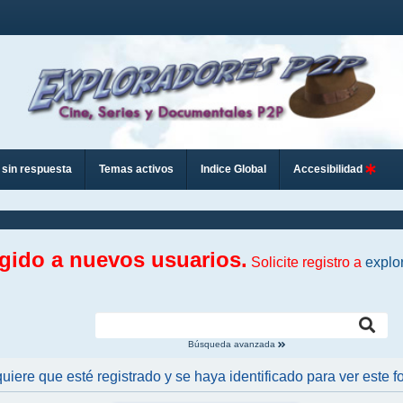
sin respuesta
Temas activos
Indice Global
Accesibilidad
ngido a nuevos usuarios.
Solicite registro a
explo
Búsqueda avanzada
uiere que esté registrado y se haya identificado para ver este fo