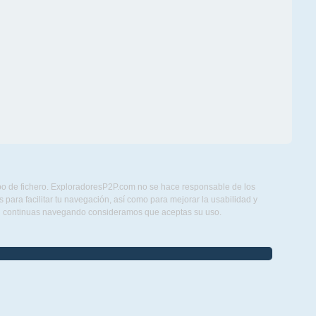
ipo de fichero. ExploradoresP2P.com no se hace responsable de los
para facilitar tu navegación, así como para mejorar la usabilidad y
Si continuas navegando consideramos que aceptas su uso.