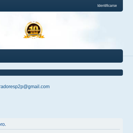
Identificarse
radoresp2p@gmail.com
ro.