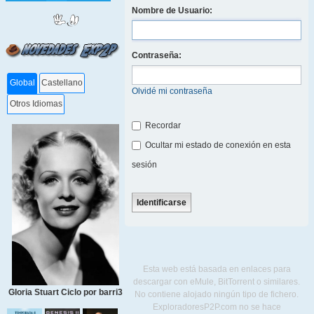
Nombre de Usuario:
Contraseña:
Global
Castellano
Olvidé mi contraseña
Otros Idiomas
Recordar
Ocultar mi estado de conexión en esta
sesión
Esta web está basada en enlaces para
descargar con eMule, BitTorrent o similares.
Gloria Stuart Ciclo por barri3
No contiene alojado ningún tipo de fichero.
ExploradoresP2P.com no se hace