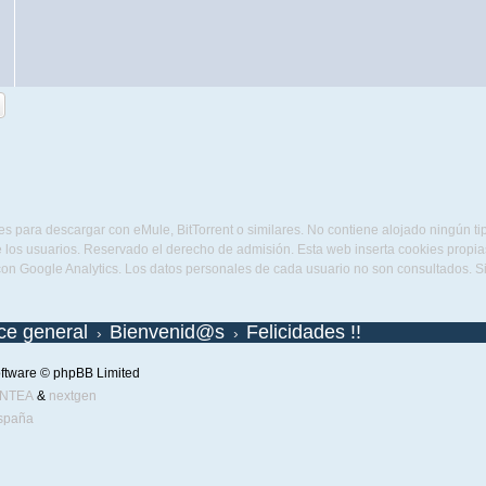
s para descargar con eMule, BitTorrent o similares. No contiene alojado ningún t
 los usuarios. Reservado el derecho de admisión. Esta web inserta cookies propias 
con Google Analytics. Los datos personales de cada usuario no son consultados. 
ice general
Bienvenid@s
Felicidades !!
ftware © phpBB Limited
ENTEA
&
nextgen
spaña