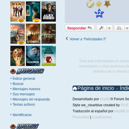
12
Responder
Volver a “Felicidades !!”
Esta web está basada en enlace
comentarios u otras acciones de
temática de la misma 
Índice general
Buscar
Página de inicio
Índ
Mensajes nuevos
Sus mensajes
Desarrollado por
phpBB
® Forum So
Mensajes sin respuesta
Temas activos
Style we_clearblue created by
INV
Traducción al español por
phpBB E
Identificarse
Privacidad
|
Condiciones