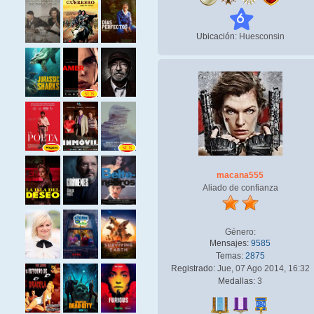
6
Ubicación:
Huesconsin
macana555
Aliado de confianza
Género:
Mensajes:
9585
Temas:
2875
Registrado:
Jue, 07 Ago 2014, 16:32
Medallas:
3