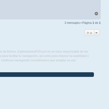
Arriba
3 mensajes • Página
1
de
1
Ir a
ipo de fichero. ExploradoresP2P.com no se hace responsable de los
para facilitar tu navegación, así como para mejorar la usabilidad y
Si continuas navegando consideramos que aceptas su uso.