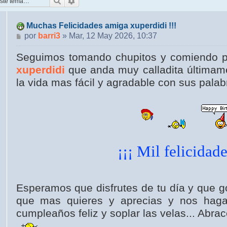
Buscar
Búsqueda avanzada
Muchas Felicidades amiga xuperdidi !!!
Mensaje
por
barri3
»
Mar, 12 May 2026, 10:37
Seguimos tomando chupitos y comiendo pa
xuperdidi
que anda muy calladita últimame
la vida mas fácil y agradable con sus palab
¡¡¡ Mil felicidad
Esperamos que disfrutes de tu día y que g
que mas quieres y aprecias y nos haga
cumpleaños feliz y soplar las velas... Abrac