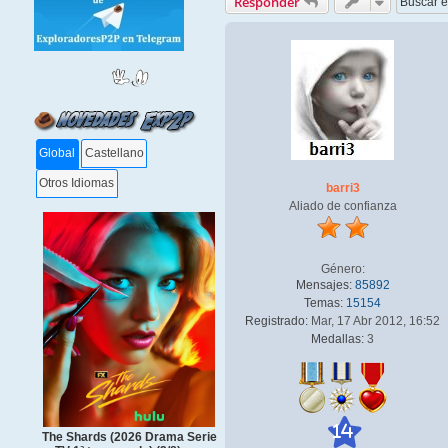
Responder
Global
Castellano
Otros Idiomas
barri3
Aliado de confianza
Género:
Mensajes:
85892
Temas:
15154
Registrado:
Mar, 17 Abr 2012, 16:52
Medallas:
3
14
The Shards (2026 Drama Serie