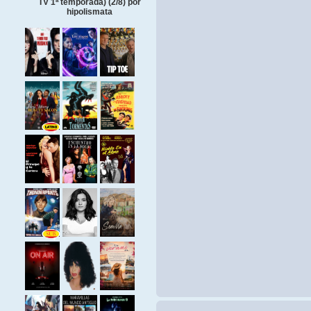
TV 1ª temporada) (2/8) por
hipolismata