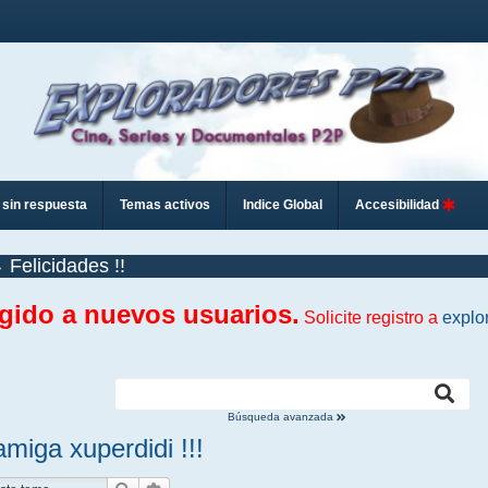
sin respuesta
Temas activos
Indice Global
Accesibilidad
Felicidades !!
ngido a nuevos usuarios.
Solicite registro a
explo
Búsqueda avanzada
miga xuperdidi !!!