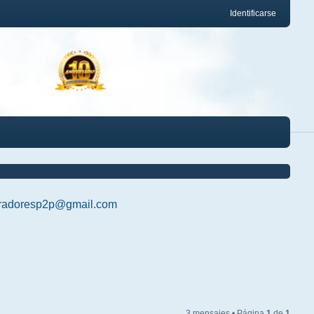
Identificarse
radoresp2p@gmail.com
3 mensajes • Página
1
de
1