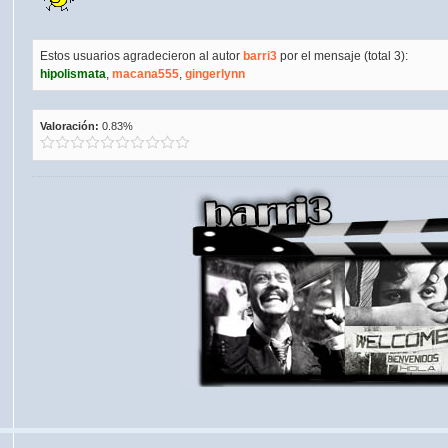
Estos usuarios agradecieron al autor
barri3
por el mensaje (total 3):
hipolismata
,
macana555
,
gingerlynn
Valoración:
0.83%