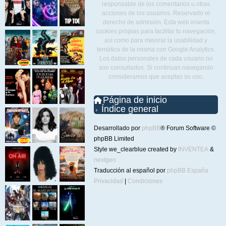
responsable de los comentarios u otras
acciones de los usuarios. Reservado el
derecho de admisión. Esta web inserta
cookies propias para facilitar tu navegación,
así como para mejorar la usabilidad y
temática de la misma con Google Analytics.
Los datos personales de cada usuario no
son consultados. Si continuas navegando
consideramos que aceptas su uso.
Página de inicio
Índice general
Desarrollado por
phpBB
® Forum Software ©
phpBB Limited
Style we_clearblue created by
INVENTEA
&
nextgen
Traducción al español por
phpBB España
Privacidad
|
Condiciones