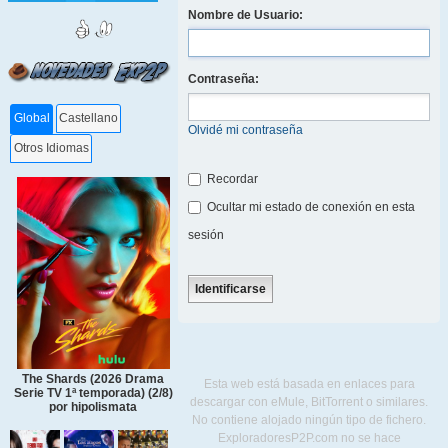
Nombre de Usuario:
Contraseña:
Global
Castellano
Olvidé mi contraseña
Otros Idiomas
Recordar
Ocultar mi estado de conexión en esta
sesión
The Shards (2026 Drama
Esta web está basada en enlaces para
Serie TV 1ª temporada) (2/8)
descargar con eMule, BitTorrent o similares.
por hipolismata
No contiene alojado ningún tipo de fichero.
ExploradoresP2P.com no se hace