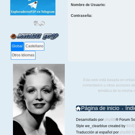
Nombre de Usuario:
Contraseña:
Global
Castellano
Otros Idiomas
Esta web está basada en enlace
comentarios u otras acciones de
temática de la misma 
Página de inicio
Índ
Desarrollado por
phpBB
® Forum So
Style we_clearblue created by
INV
Traducción al español por
phpBB E