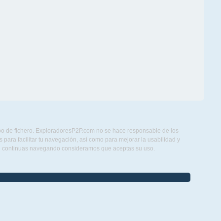
ipo de fichero. ExploradoresP2P.com no se hace responsable de los
para facilitar tu navegación, así como para mejorar la usabilidad y
Si continuas navegando consideramos que aceptas su uso.