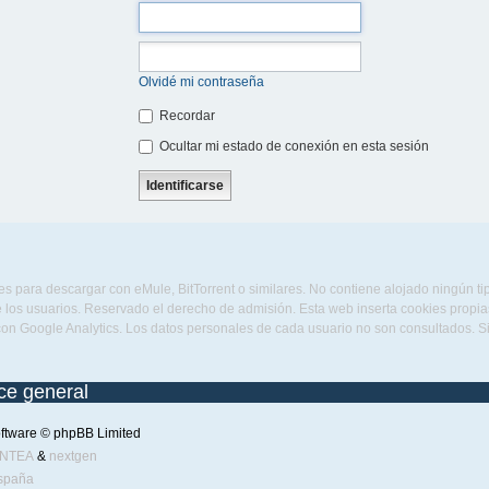
Olvidé mi contraseña
Recordar
Ocultar mi estado de conexión en esta sesión
s para descargar con eMule, BitTorrent o similares. No contiene alojado ningún t
 los usuarios. Reservado el derecho de admisión. Esta web inserta cookies propias 
con Google Analytics. Los datos personales de cada usuario no son consultados. 
ice general
ftware © phpBB Limited
ENTEA
&
nextgen
spaña