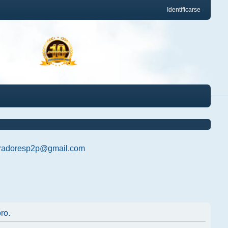
Identificarse
radoresp2p@gmail.com
ro.