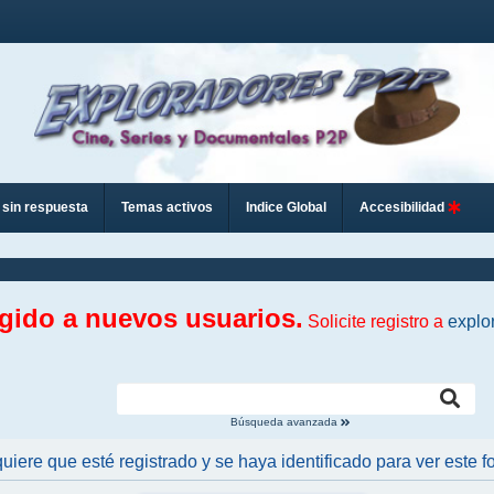
sin respuesta
Temas activos
Indice Global
Accesibilidad
ngido a nuevos usuarios.
Solicite registro a
explo
Búsqueda avanzada
uiere que esté registrado y se haya identificado para ver este fo