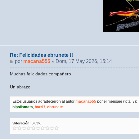
Re: Felicidades ebrunete !!
Mensaje
por
macana555
»
Dom, 17 May 2026, 15:14
Muchas felicidades compañero
Un abrazo
Estos usuarios agradecieron al autor
macana555
por el mensaje (total 3):
hipolismata
,
barri3
,
ebrunete
Valoración:
0.83%