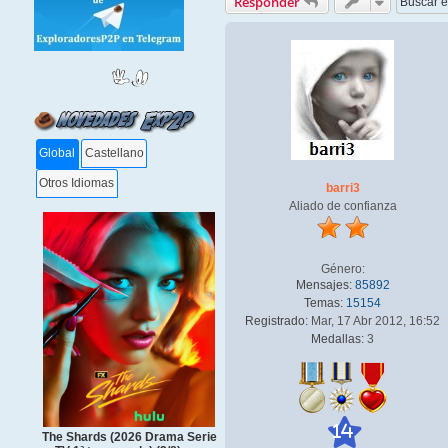
Responder
Global
Castellano
Otros Idiomas
barri3
Aliado de confianza
Género:
Mensajes:
85892
Temas:
15154
Registrado:
Mar, 17 Abr 2012, 16:52
Medallas:
3
14
The Shards (2026 Drama Serie