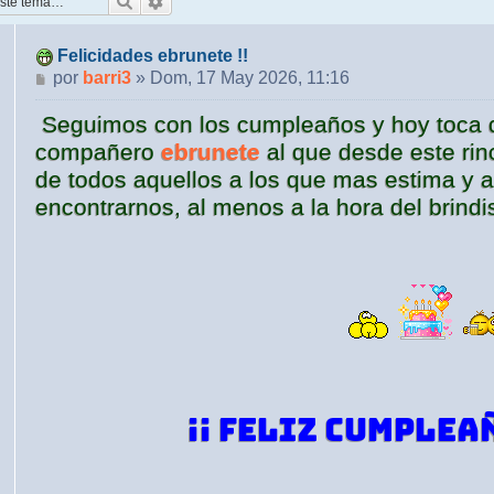
Buscar
Búsqueda avanzada
Felicidades ebrunete !!
Mensaje
por
barri3
»
Dom, 17 May 2026, 11:16
Seguimos con los cumpleaños y hoy toca da
compañero
ebrunete
al que desde este ri
de todos aquellos a los que mas estima y a
encontrarnos, al menos a la hora del brindis y
¡¡ FELIZ CUMPLEA