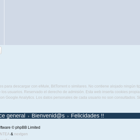
s para descargar con eMule, BitTorrent o similares. No contiene alojado ningún t
 los usuarios. Reservado el derecho de admisión. Esta web inserta cookies propias 
con Google Analytics. Los datos personales de cada usuario no son consultados. 
ice general
Bienvenid@s
Felicidades !!
ftware © phpBB Limited
ENTEA
&
nextgen