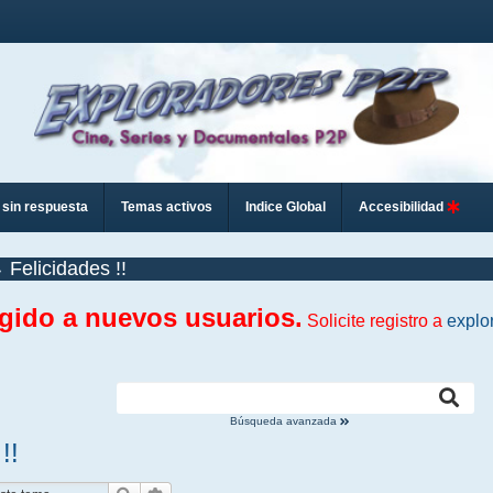
sin respuesta
Temas activos
Indice Global
Accesibilidad
Felicidades !!
ngido a nuevos usuarios.
Solicite registro a
explo
Búsqueda avanzada
!!