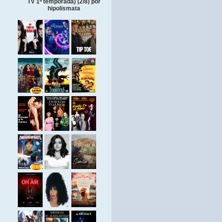
TV 1ª temporada) (2/8) por
hipolismata