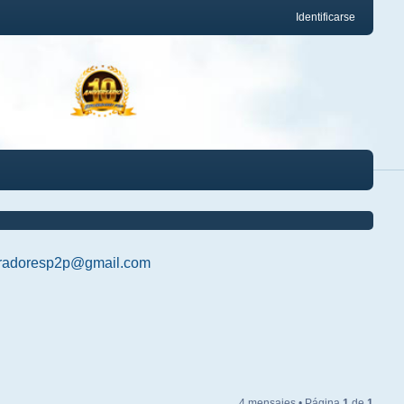
Identificarse
radoresp2p@gmail.com
4 mensajes • Página
1
de
1