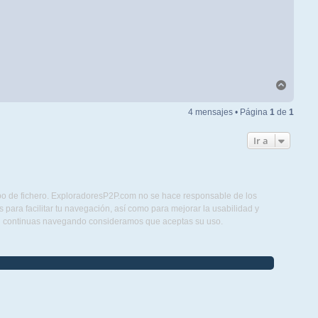
Arriba
4 mensajes • Página
1
de
1
Ir a
ipo de fichero. ExploradoresP2P.com no se hace responsable de los
para facilitar tu navegación, así como para mejorar la usabilidad y
Si continuas navegando consideramos que aceptas su uso.