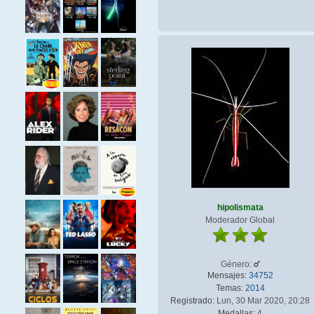
hipolismata
Moderador Global
Género:
Mensajes:
34752
Temas:
2014
Registrado:
Lun, 30 Mar 2020, 20:28
Medallas:
4