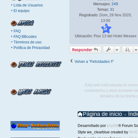
Mensajes:
249
Lista de Usuarios
Temas:
31
El equipo
Registrado:
Dom, 29 Nov 2020,
13:00
5
FAQ
Ubicación:
Piso 13 del Hotel Wessex
FAQ BBcodes
Términos de uso
Política de Privacidad
Responder
Volver a “Felicidades !!”
Esta web está basada en enlace
comentarios u otras acciones de
temática de la misma 
Página de inicio
Índ
Desarrollado por
phpBB
® Forum So
Style we_clearblue created by
INV