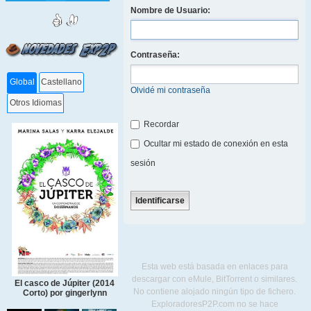
Nombre de Usuario:
Contraseña:
Global
Castellano
Olvidé mi contraseña
Otros Idiomas
Recordar
Ocultar mi estado de conexión en esta
sesión
Esta web está basada en enlaces para
descargar con eMule, BitTorrent o similares.
El casco de Júpiter (2014
No contiene alojado ningún tipo de fichero.
Corto) por gingerlynn
ExploradoresP2P.com no se hace