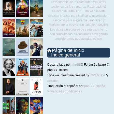
responsable de los comentarios u otras
acciones de los usuarios. Reservado el
derecho de admisión. Esta web inserta
cookies propias para facilitar tu navegación,
así como para mejorar la usabilidad y
temática de la misma con Google Analytics.
Los datos personales de cada usuario no
son consultados. Si continuas navegando
consideramos que aceptas su uso.
Página de inicio
Índice general
Desarrollado por
phpBB
® Forum Software ©
phpBB Limited
Style we_clearblue created by
INVENTEA
&
nextgen
Traducción al español por
phpBB España
Privacidad
|
Condiciones