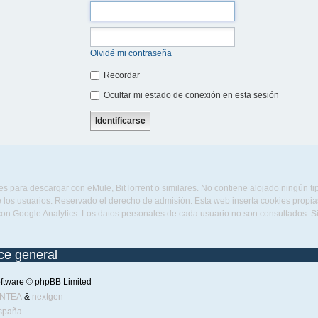
Olvidé mi contraseña
Recordar
Ocultar mi estado de conexión en esta sesión
s para descargar con eMule, BitTorrent o similares. No contiene alojado ningún t
 los usuarios. Reservado el derecho de admisión. Esta web inserta cookies propias 
con Google Analytics. Los datos personales de cada usuario no son consultados. 
ice general
ftware © phpBB Limited
ENTEA
&
nextgen
spaña