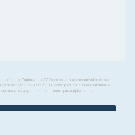
ipo de fichero. ExploradoresP2P.com no se hace responsable de los
para facilitar tu navegación, así como para mejorar la usabilidad y
Si continuas navegando consideramos que aceptas su uso.