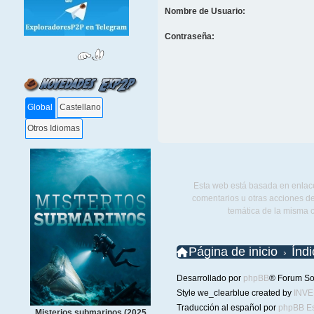
Nombre de Usuario:
Contraseña:
Global
Castellano
Otros Idiomas
Esta web está basada en enlace
comentarios u otras acciones de
temática de la misma 
Página de inicio
Índ
Desarrollado por
phpBB
® Forum So
Style we_clearblue created by
INV
Traducción al español por
phpBB E
Misterios submarinos (2025