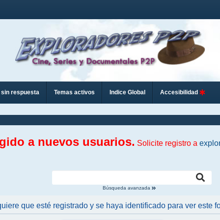
sin respuesta
Temas activos
Indice Global
Accesibilidad
ngido a nuevos usuarios.
Solicite registro a
explo
Búsqueda avanzada
uiere que esté registrado y se haya identificado para ver este fo