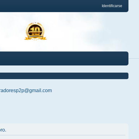
Identificarse
radoresp2p@gmail.com
ro.