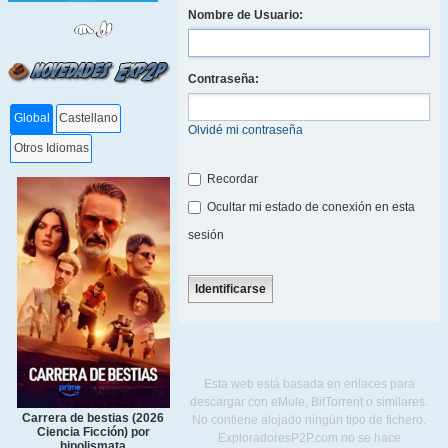
Nombre de Usuario:
Contraseña:
Global
Castellano
Olvidé mi contraseña
Otros Idiomas
Recordar
Ocultar mi estado de conexión en esta
sesión
Esta web está basada en enlaces para
descargar con eMule, BitTorrent o similares.
Carrera de bestias (2026
No contiene alojado ningún tipo de fichero.
Ciencia Ficción) por
ExploradoresP2P.com no se hace
hipolismata