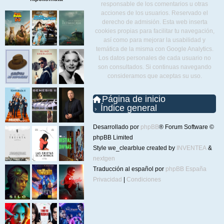
responsable de los comentarios u otras
acciones de los usuarios. Reservado el
derecho de admisión. Esta web inserta
cookies propias para facilitar tu navegación,
así como para mejorar la usabilidad y
temática de la misma con Google Analytics.
Los datos personales de cada usuario no
son consultados. Si continuas navegando
consideramos que aceptas su uso.
Página de inicio
Índice general
Desarrollado por
phpBB
® Forum Software ©
phpBB Limited
Style we_clearblue created by
INVENTEA
&
nextgen
Traducción al español por
phpBB España
Privacidad
|
Condiciones