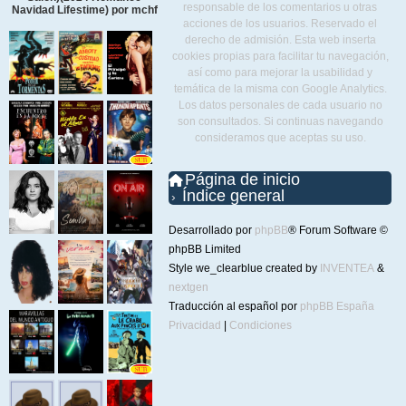
responsable de los comentarios u otras
Navidad Lifestime) por mchf
acciones de los usuarios. Reservado el
derecho de admisión. Esta web inserta
cookies propias para facilitar tu navegación,
así como para mejorar la usabilidad y
temática de la misma con Google Analytics.
Los datos personales de cada usuario no
son consultados. Si continuas navegando
consideramos que aceptas su uso.
Página de inicio
Índice general
Desarrollado por
phpBB
® Forum Software ©
phpBB Limited
Style we_clearblue created by
INVENTEA
&
nextgen
Traducción al español por
phpBB España
Privacidad
|
Condiciones