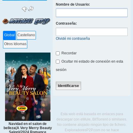
Nombre de Usuario:
Contraseña:
Global
Castellano
Olvidé mi contraseña
Otros Idiomas
Recordar
Ocultar mi estado de conexión en esta
sesión
Esta web está basada en enlaces para
descargar con eMule, BitTorrent o similares.
Navidad en el salon de
No contiene alojado ningún tipo de fichero.
belleza(A Very Merry Beauty
ExploradoresP2P.com no se hace
Salon)(2024 Romance