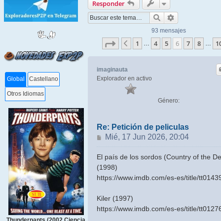
Responder
Buscar
Búsqueda ava
93 mensajes
Página
6
de
10
1
4
5
6
7
8
1
Anterior
…
…
imaginauta
Explorador en activo
Global
Castellano
Otros Idiomas
Género:
Re: Petición de peliculas
Mensaje
Mié, 17 Jun 2026, 20:04
El país de los sordos (Country of the De
(1998)
https://www.imdb.com/es-es/title/tt0143
Kiler (1997)
https://www.imdb.com/es-es/title/tt0127
Thunderpants (2002 Ciencia