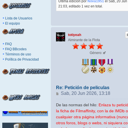
Última edición por
Nova1951
el Sab, 20 Jun
21:03, editado 1 vez en total.
Lista de Usuarios
El equipo
totiyeah
Almirante de la Flota
FAQ
FAQ BBcodes
Género:
Términos de uso
Política de Privacidad
Re: Petición de peliculas
Mensaje
Sab, 20 Jun 2026, 13:18
De las normas del hilo:
Enlaza tu petici
la ficha de Filmaffinity, con la de IMDb 
cualquier otra página informativa (nunc
otros foros, blogs o webs, ni siquiera co