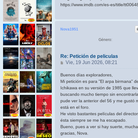
https://www.imdb.com/es-es/title/tt0064
Nova1951
Género:
Re: Petición de peliculas
Mensaje
Vie, 19 Jun 2026, 08:21
Buenos días exploradores,
Mi petición es para "El arpa birmana" d
Ichikawa en su versión de 1985 que lle
buscando mucho tiempo sin encontrarla
pude ver la anterior del 56 y me gustó
está en el foro.
He visto bastantes películas del director
ésta siempre se me ha escapado.
Bueno, pues a ver si hay suerte, much
gracias, Nova.