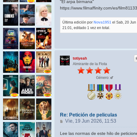
"El arpa birmana"
https://www.filmaffinity.com/es/film8113
Última edición por
Nova1951
el Sab, 20 Jun
21:01, editado 1 vez en total.
totiyeah
Almirante de la Flota
Género:
Re: Petición de peliculas
Mensaje
Vie, 19 Jun 2026, 11:53
Lee las normas de este hilo de peticion