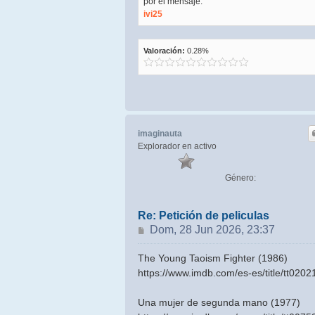
por el mensaje:
ivi25
Valoración:
0.28%
imaginauta
Explorador en activo
Género:
Re: Petición de peliculas
Mensaje
Dom, 28 Jun 2026, 23:37
The Young Taoism Fighter (1986)
https://www.imdb.com/es-es/title/tt0202
Una mujer de segunda mano (1977)