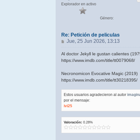
Explorador en activo
Género:
Re: Petición de peliculas
Mensaje
Jue, 25 Jun 2026, 13:13
Al doctor Jekyll le gustan calientes (197
https://www.imdb.com/title/tt0079068/
Necronomicon Evocative Magic (2019)
https://www.imdb.com/title/tt30218395/
Estos usuarios agradecieron al autor
imagin
por el mensaje:
ivi25
Valoración:
0.28%