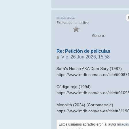
imaginauta
Explorador en activo
Género:
Re: Petición de peliculas
Mensaje
Vie, 26 Jun 2026, 15:58
Sara's House AKA Dom Sary (1987)
https://www.imdb.com/es-es/title/tt0087
Código rojo (1994)
https://www.imdb.com/es-es/title/tt0109
Monolith (2024) (Cortometraje)
https://www.imdb.com/es-es/title/tt311
Estos usuarios agradecieron al autor
imagin