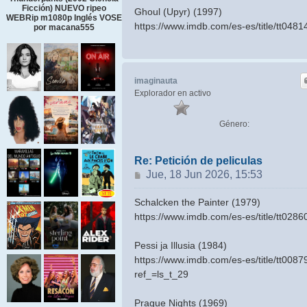
Ficción) NUEVO ripeo
Ghoul (Upyr) (1997)
WEBRip m1080p Inglés VOSE
https://www.imdb.com/es-es/title/tt0481
por macana555
imaginauta
Explorador en activo
Género:
Re: Petición de peliculas
Mensaje
Jue, 18 Jun 2026, 15:53
Schalcken the Painter (1979)
https://www.imdb.com/es-es/title/tt0286
Pessi ja Illusia (1984)
https://www.imdb.com/es-es/title/tt0087
ref_=ls_t_29
Prague Nights (1969)