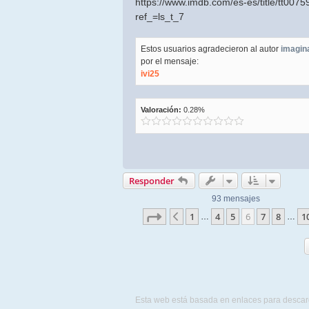
https://www.imdb.com/es-es/title/tt0075
ref_=ls_t_7
Estos usuarios agradecieron al autor
imagin
por el mensaje:
ivi25
Valoración:
0.28%
Responder
93 mensajes
Página
6
de
10
1
4
5
6
7
8
1
Anterior
…
…
Esta web está basada en enlaces para descar