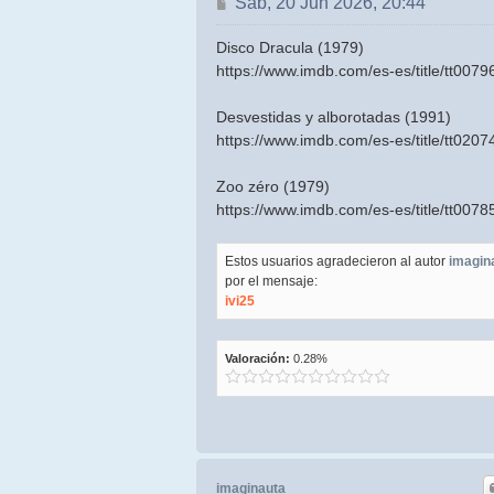
Mensaje
Sab, 20 Jun 2026, 20:44
Disco Dracula (1979)
https://www.imdb.com/es-es/title/tt0079
Desvestidas y alborotadas (1991)
https://www.imdb.com/es-es/title/tt0207
Zoo zéro (1979)
https://www.imdb.com/es-es/title/tt0078
Estos usuarios agradecieron al autor
imagin
por el mensaje:
ivi25
Valoración:
0.28%
imaginauta