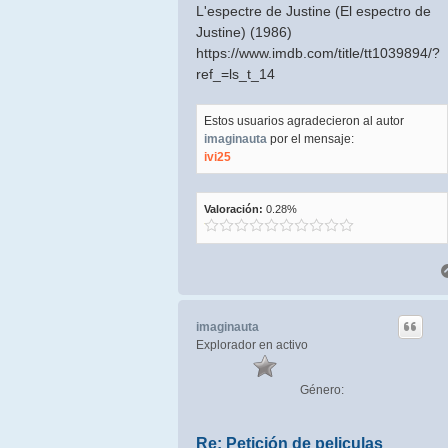
L'espectre de Justine (El espectro de
Justine) (1986)
https://www.imdb.com/title/tt1039894/?
ref_=ls_t_14
Estos usuarios agradecieron al autor
imaginauta
por el mensaje:
ivi25
Valoración:
0.28%
imaginauta
Explorador en activo
Género:
Re: Petición de peliculas