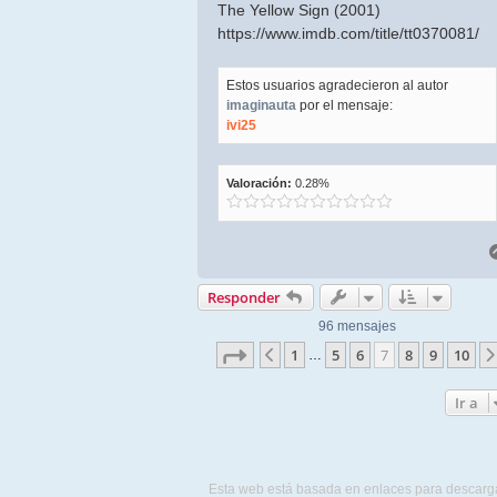
The Yellow Sign (2001)
https://www.imdb.com/title/tt0370081/
Estos usuarios agradecieron al autor
imaginauta
por el mensaje:
ivi25
Valoración:
0.28%
Responder
96 mensajes
Página
7
de
10
1
5
6
7
8
9
10
Anterior
…
Ir a
Esta web está basada en enlaces para descarg