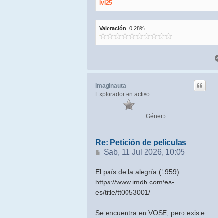
ivi25
Valoración:
0.28%
imaginauta
Explorador en activo
Género:
Re: Petición de peliculas
Mensaje
Sab, 11 Jul 2026, 10:05
El país de la alegría (1959)
https://www.imdb.com/es-
es/title/tt0053001/
Se encuentra en VOSE, pero existe