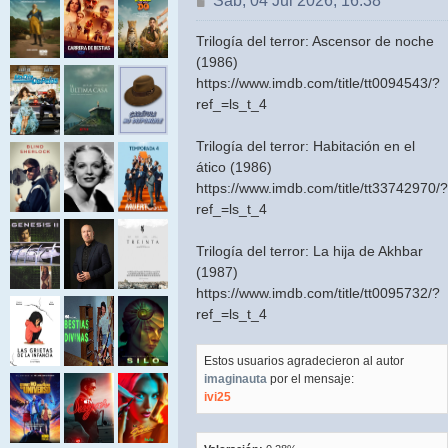
Sab, 04 Jul 2026, 16:38
Trilogía del terror: Ascensor de noche
(1986)
https://www.imdb.com/title/tt0094543/?
ref_=ls_t_4
Trilogía del terror: Habitación en el
ático (1986)
https://www.imdb.com/title/tt33742970/?
ref_=ls_t_4
Trilogía del terror: La hija de Akhbar
(1987)
https://www.imdb.com/title/tt0095732/?
ref_=ls_t_4
Estos usuarios agradecieron al autor
imaginauta
por el mensaje:
ivi25