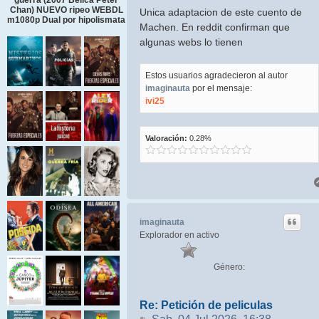
guerra (2007 Belica Peter
Chan) NUEVO ripeo WEBDL
Unica adaptacion de este cuento de
m1080p Dual por hipolismata
Machen. En reddit confirman que
algunas webs lo tienen
Estos usuarios agradecieron al autor
imaginauta
por el mensaje:
ivi25
Valoración:
0.28%
imaginauta
Explorador en activo
Género:
Re: Petición de peliculas
Mensaje