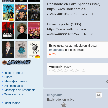
Desmadre en Palm Springs (1992)
https://www.imdb.com/es-
es/title/tt0105289/?ref_=ls_t_13
Dinero y poder (1985)
https://www.imdb.com/es-
es/title/tt0091183/?ref_=ls_t_8
Estos usuarios agradecieron al autor
imaginauta
por el mensaje:
ivi25
Valoración:
0.28%
Índice general
Buscar
Mensajes nuevos
Sus mensajes
Mensajes sin respuesta
Temas activos
imaginauta
Explorador en activo
Identificarse