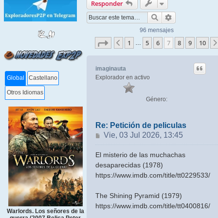
Responder
Buscar
Búsqueda ava
96 mensajes
Página
7
de
10
1
5
6
7
8
9
10
Anterior
…
imaginauta
Explorador en activo
Global
Castellano
Otros Idiomas
Género:
Re: Petición de peliculas
Mensaje
Vie, 03 Jul 2026, 13:45
El misterio de las muchachas
desaparecidas (1978)
https://www.imdb.com/title/tt0229533/
The Shining Pyramid (1979)
https://www.imdb.com/title/tt0400816/
Warlords. Los señores de la