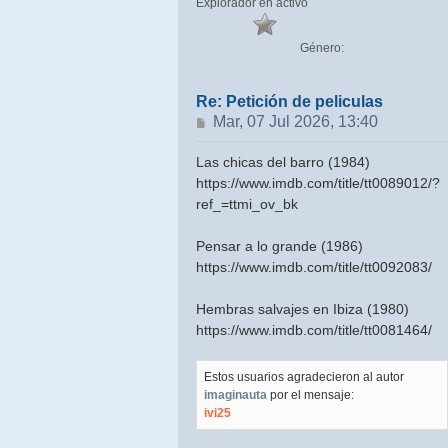
Explorador en activo
Género:
Re: Petición de peliculas
Mensaje
Mar, 07 Jul 2026, 13:40
Las chicas del barro (1984)
https://www.imdb.com/title/tt0089012/?
ref_=ttmi_ov_bk
Pensar a lo grande (1986)
https://www.imdb.com/title/tt0092083/
Hembras salvajes en Ibiza (1980)
https://www.imdb.com/title/tt0081464/
Estos usuarios agradecieron al autor
imaginauta
por el mensaje:
ivi25