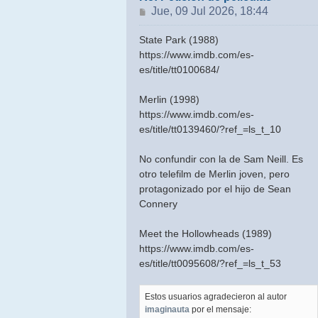
Mensaje
Jue, 09 Jul 2026, 18:44
State Park (1988)
https://www.imdb.com/es-
es/title/tt0100684/
Merlin (1998)
https://www.imdb.com/es-
es/title/tt0139460/?ref_=ls_t_10
No confundir con la de Sam Neill. Es
otro telefilm de Merlin joven, pero
protagonizado por el hijo de Sean
Connery
Meet the Hollowheads (1989)
https://www.imdb.com/es-
es/title/tt0095608/?ref_=ls_t_53
Estos usuarios agradecieron al autor
imaginauta
por el mensaje: