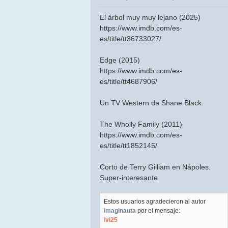
El árbol muy muy lejano (2025)
https://www.imdb.com/es-
es/title/tt36733027/
Edge (2015)
https://www.imdb.com/es-
es/title/tt4687906/
Un TV Western de Shane Black.
The Wholly Family (2011)
https://www.imdb.com/es-
es/title/tt1852145/
Corto de Terry Gilliam en Nápoles.
Super-interesante
Estos usuarios agradecieron al autor
imaginauta
por el mensaje:
ivi25