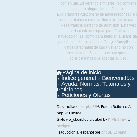
con eMule, BitTorrent o similares. No contiene
alojado ningún tipo de fichero.
ExploradoresP2P.com no se hace responsable 
los comentarios u otras acciones de los usuario
Reservado el derecho de admisión. Esta web
inserta cookies propias para facilitar tu
navegación, así como para mejorar la usabilid
y temática de la misma con Google Analytics. L
datos personales de cada usuario no son
consultados. Si continuas navegando
consideramos que aceptas su uso.
Página de inicio
Índice general
Bienvenid@s
Ayuda, Normas, Tutoriales y
Peticiones
Peticiones y Ofertas
Desarrollado por
phpBB
® Forum Software ©
phpBB Limited
Style we_clearblue created by
INVENTEA
&
nextgen
Traducción al español por
phpBB España