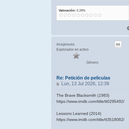
Valoración:
0.28%
imaginauta
Explorador en activo
Género:
Re: Petición de peliculas
Mensaje
Lun, 13 Jul 2026, 12:39
The Brave Blacksmith (1983)
https://www.imdb.com/title/tt0295492/
Lessons Learned (2014)
https://www.imdb.com/title/tt3518082/