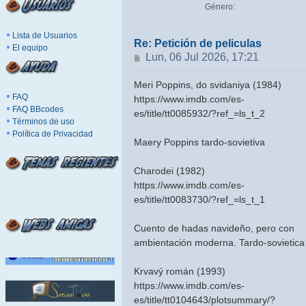
Género:
Lista de Usuarios
Re: Petición de peliculas
El equipo
Mensaje
Lun, 06 Jul 2026, 17:21
Meri Poppins, do svidaniya (1984)
FAQ
https://www.imdb.com/es-
FAQ BBcodes
es/title/tt0085932/?ref_=ls_t_2
Términos de uso
Política de Privacidad
Maery Poppins tardo-sovietiva
Charodei (1982)
https://www.imdb.com/es-
es/title/tt0083730/?ref_=ls_t_1
Cuento de hadas navideño, pero con
ambientación moderna. Tardo-sovietica
Krvavý román (1993)
https://www.imdb.com/es-
es/title/tt0104643/plotsummary/?