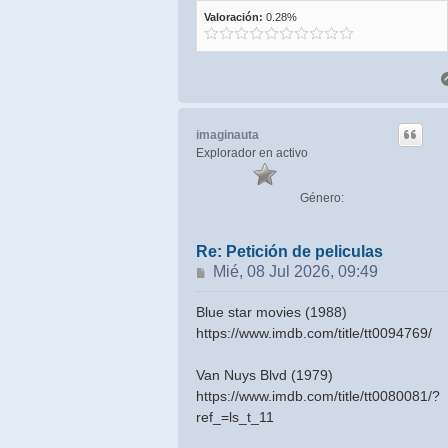
Valoración:
0.28%
imaginauta
Explorador en activo
Género:
Re: Petición de peliculas
Mensaje
Mié, 08 Jul 2026, 09:49
Blue star movies (1988)
https://www.imdb.com/title/tt0094769/
Van Nuys Blvd (1979)
https://www.imdb.com/title/tt0080081/?
ref_=ls_t_11