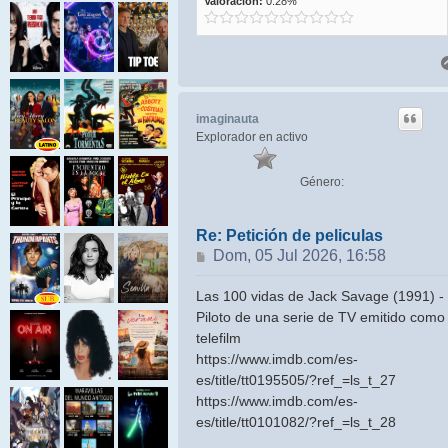
Valoración:
0.28%
imaginauta
Explorador en activo
Género:
Re: Petición de peliculas
Mensaje
Dom, 05 Jul 2026, 16:58
Las 100 vidas de Jack Savage (1991) -
Piloto de una serie de TV emitido como
telefilm
https://www.imdb.com/es-
es/title/tt0195505/?ref_=ls_t_27
https://www.imdb.com/es-
es/title/tt0101082/?ref_=ls_t_28