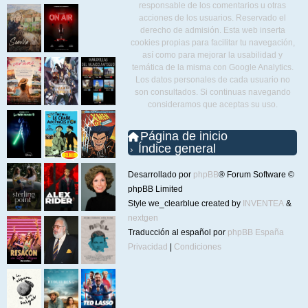
responsable de los comentarios u otras
acciones de los usuarios. Reservado el
derecho de admisión. Esta web inserta
cookies propias para facilitar tu navegación,
así como para mejorar la usabilidad y
temática de la misma con Google Analytics.
Los datos personales de cada usuario no
son consultados. Si continuas navegando
consideramos que aceptas su uso.
Página de inicio
Índice general
Desarrollado por
phpBB
® Forum Software ©
phpBB Limited
Style we_clearblue created by
INVENTEA
&
nextgen
Traducción al español por
phpBB España
Privacidad
|
Condiciones