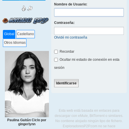
Nombre de Usuario:
Contraseña:
Global
Castellano
Olvidé mi contraseña
Otros Idiomas
Recordar
Ocultar mi estado de conexión en esta
sesión
Esta web está basada en enlaces para
descargar con eMule, BitTorrent o similares.
Paulina Gaitán Ciclo por
No contiene alojado ningún tipo de fichero.
gingerlynn
ExploradoresP2P.com no se hace