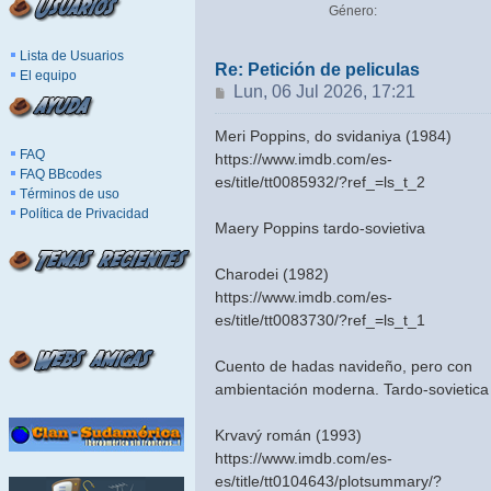
Género:
Lista de Usuarios
Re: Petición de peliculas
El equipo
Mensaje
Lun, 06 Jul 2026, 17:21
Meri Poppins, do svidaniya (1984)
FAQ
https://www.imdb.com/es-
FAQ BBcodes
es/title/tt0085932/?ref_=ls_t_2
Términos de uso
Política de Privacidad
Maery Poppins tardo-sovietiva
Charodei (1982)
https://www.imdb.com/es-
es/title/tt0083730/?ref_=ls_t_1
Cuento de hadas navideño, pero con
ambientación moderna. Tardo-sovietica
Krvavý román (1993)
https://www.imdb.com/es-
es/title/tt0104643/plotsummary/?