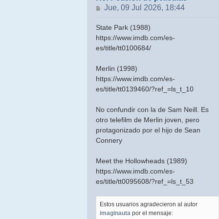
Mensaje
Jue, 09 Jul 2026, 18:44
State Park (1988)
https://www.imdb.com/es-
es/title/tt0100684/
Merlin (1998)
https://www.imdb.com/es-
es/title/tt0139460/?ref_=ls_t_10
No confundir con la de Sam Neill. Es
otro telefilm de Merlin joven, pero
protagonizado por el hijo de Sean
Connery
Meet the Hollowheads (1989)
https://www.imdb.com/es-
es/title/tt0095608/?ref_=ls_t_53
Estos usuarios agradecieron al autor
imaginauta
por el mensaje: