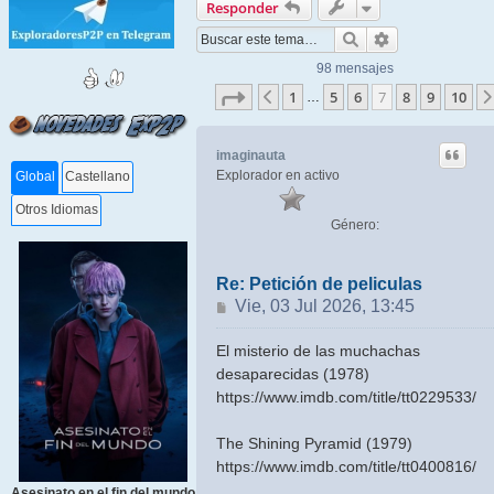
Responder
Buscar
Búsqueda ava
98 mensajes
Página
7
de
10
1
5
6
7
8
9
10
Anterior
…
imaginauta
Explorador en activo
Global
Castellano
Otros Idiomas
Género:
Re: Petición de peliculas
Mensaje
Vie, 03 Jul 2026, 13:45
El misterio de las muchachas
desaparecidas (1978)
https://www.imdb.com/title/tt0229533/
The Shining Pyramid (1979)
https://www.imdb.com/title/tt0400816/
Asesinato en el fin del mundo