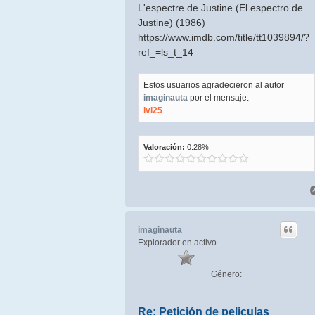
L'espectre de Justine (El espectro de
Justine) (1986)
https://www.imdb.com/title/tt1039894/?
ref_=ls_t_14
Estos usuarios agradecieron al autor
imaginauta
por el mensaje:
ivi25
Valoración:
0.28%
imaginauta
Explorador en activo
Género:
Re: Petición de peliculas