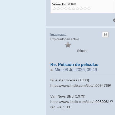
Valoración:
0.28%
imaginauta
Explorador en activo
Género:
Re: Petición de peliculas
Mensaje
Mié, 08 Jul 2026, 09:49
Blue star movies (1988)
https://www.imdb.com/title/tt0094769/
Van Nuys Blvd (1979)
https://www.imdb.com/title/tt0080081/?
ref_=ls_t_11