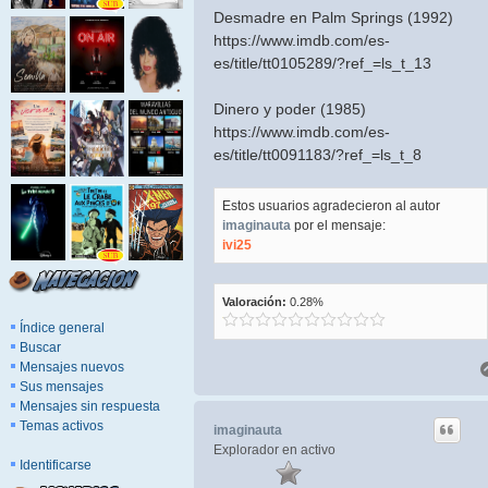
Desmadre en Palm Springs (1992)
https://www.imdb.com/es-
es/title/tt0105289/?ref_=ls_t_13
Dinero y poder (1985)
https://www.imdb.com/es-
es/title/tt0091183/?ref_=ls_t_8
Estos usuarios agradecieron al autor
imaginauta
por el mensaje:
ivi25
Valoración:
0.28%
Índice general
Buscar
Mensajes nuevos
Sus mensajes
Mensajes sin respuesta
Temas activos
imaginauta
Explorador en activo
Identificarse