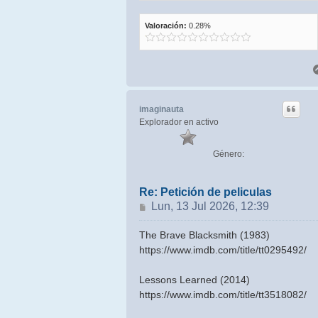
Valoración:
0.28%
imaginauta
Explorador en activo
Género:
Re: Petición de peliculas
Mensaje
Lun, 13 Jul 2026, 12:39
The Brave Blacksmith (1983)
https://www.imdb.com/title/tt0295492/
Lessons Learned (2014)
https://www.imdb.com/title/tt3518082/