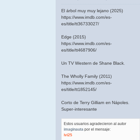
El árbol muy muy lejano (2025)
https://www.imdb.com/es-
es/title/tt36733027/
Edge (2015)
https://www.imdb.com/es-
es/title/tt4687906/
Un TV Western de Shane Black.
The Wholly Family (2011)
https://www.imdb.com/es-
es/title/tt1852145/
Corto de Terry Gilliam en Nápoles.
Super-interesante
Estos usuarios agradecieron al autor
imaginauta
por el mensaje:
ivi25