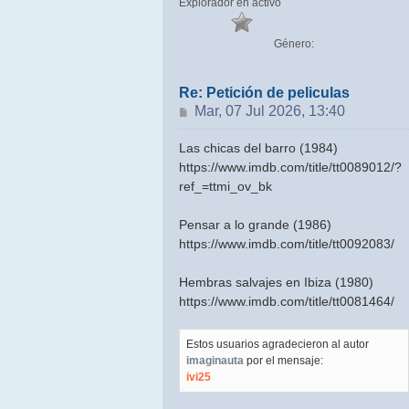
Explorador en activo
Género:
Re: Petición de peliculas
Mensaje
Mar, 07 Jul 2026, 13:40
Las chicas del barro (1984)
https://www.imdb.com/title/tt0089012/?
ref_=ttmi_ov_bk
Pensar a lo grande (1986)
https://www.imdb.com/title/tt0092083/
Hembras salvajes en Ibiza (1980)
https://www.imdb.com/title/tt0081464/
Estos usuarios agradecieron al autor
imaginauta
por el mensaje:
ivi25