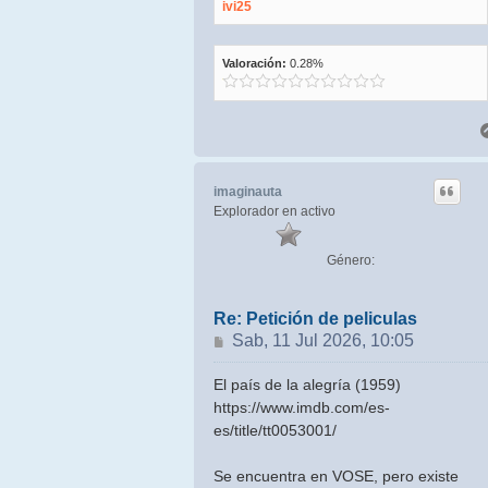
ivi25
Valoración:
0.28%
imaginauta
Explorador en activo
Género:
Re: Petición de peliculas
Mensaje
Sab, 11 Jul 2026, 10:05
El país de la alegría (1959)
https://www.imdb.com/es-
es/title/tt0053001/
Se encuentra en VOSE, pero existe