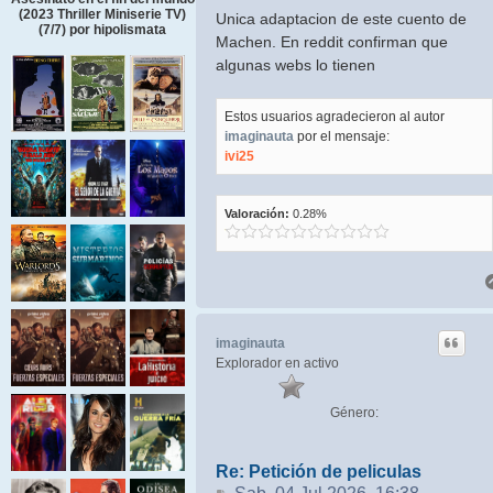
(2023 Thriller Miniserie TV)
Unica adaptacion de este cuento de
(7/7) por hipolismata
Machen. En reddit confirman que
algunas webs lo tienen
Estos usuarios agradecieron al autor
imaginauta
por el mensaje:
ivi25
Valoración:
0.28%
imaginauta
Explorador en activo
Género:
Re: Petición de peliculas
Mensaje