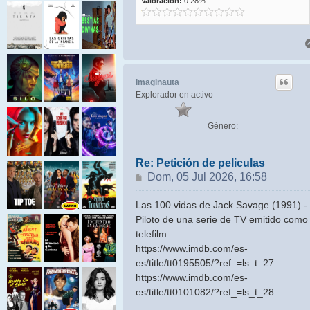
Valoración:
0.28%
imaginauta
Explorador en activo
Género:
Re: Petición de peliculas
Mensaje
Dom, 05 Jul 2026, 16:58
Las 100 vidas de Jack Savage (1991) -
Piloto de una serie de TV emitido como
telefilm
https://www.imdb.com/es-
es/title/tt0195505/?ref_=ls_t_27
https://www.imdb.com/es-
es/title/tt0101082/?ref_=ls_t_28