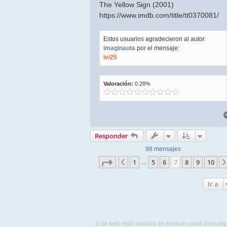
The Yellow Sign (2001)
https://www.imdb.com/title/tt0370081/
Estos usuarios agradecieron al autor
imaginauta
por el mensaje:
ivi25
Valoración:
0.28%
Responder
98 mensajes
Página
7
de
10
1
5
6
7
8
9
10
Anterior
…
Ir a
Esta web está basada en enlaces para descarg