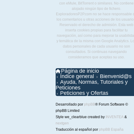
con eMule, BitTorrent o similares. No contiene
alojado ningún tipo de fichero.
ExploradoresP2P.com no se hace responsable 
los comentarios u otras acciones de los usuario
Reservado el derecho de admisión. Esta web
inserta cookies propias para facilitar tu
navegación, así como para mejorar la usabilid
y temática de la misma con Google Analytics. L
datos personales de cada usuario no son
consultados. Si continuas navegando
consideramos que aceptas su uso.
Página de inicio
Índice general
Bienvenid@s
Ayuda, Normas, Tutoriales y
Peticiones
Peticiones y Ofertas
Desarrollado por
phpBB
® Forum Software ©
phpBB Limited
Style we_clearblue created by
INVENTEA
&
nextgen
Traducción al español por
phpBB España