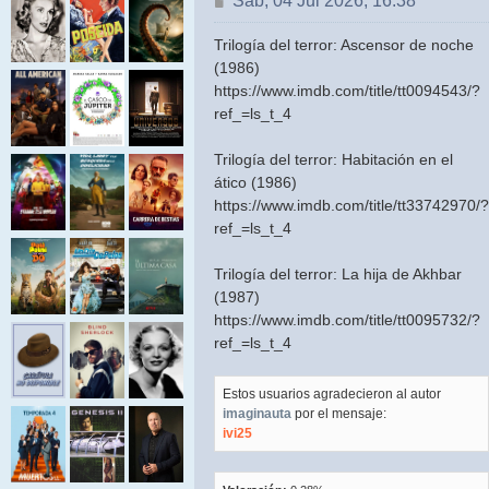
Sab, 04 Jul 2026, 16:38
Trilogía del terror: Ascensor de noche
(1986)
https://www.imdb.com/title/tt0094543/?
ref_=ls_t_4
Trilogía del terror: Habitación en el
ático (1986)
https://www.imdb.com/title/tt33742970/?
ref_=ls_t_4
Trilogía del terror: La hija de Akhbar
(1987)
https://www.imdb.com/title/tt0095732/?
ref_=ls_t_4
Estos usuarios agradecieron al autor
imaginauta
por el mensaje:
ivi25