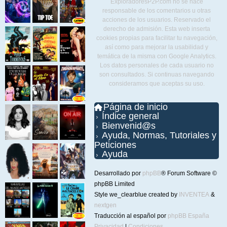
ExploradoresP2P.com no se hace
responsable de los comentarios u otras
acciones de los usuarios. Reservado el
derecho de admisión. Esta web inserta
cookies propias para facilitar tu navegación,
así como para mejorar la usabilidad y
temática de la misma con Google Analytics.
Los datos personales de cada usuario no
son consultados. Si continuas navegando
consideramos que aceptas su uso.
Página de inicio
Índice general
Bienvenid@s
Ayuda, Normas, Tutoriales y
Peticiones
Ayuda
Desarrollado por
phpBB
® Forum Software ©
phpBB Limited
Style we_clearblue created by
INVENTEA
&
nextgen
Traducción al español por
phpBB España
Privacidad
|
Condiciones