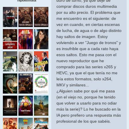
duro de turno, ya que dejé de
hipolismata
comprar discos duros multimedia
por su alto precio. El problema que
me encuentro es el siguiente: de
vez en cuando, en ciertas escenas
de lucha, de agua o de algo distinto
hay saltos de imagen. Estoy
volviendo a ver "Juego de tronos" y
es insufrible que a cada rato haya
esos saltos. Esto me pasa con el
nuevo reproductor que he
comprado para las series x265 y
HEVC, ya que el que tenía no me
leía estos formatos, solo x264,
MKV y similares...
¿Alguien sabe por qué me pasa
(en el viejo no, porque he tenido
que volver a usarlo para no odiar
más la serie)? Lo he buscado en la
IA pero prefiero una respuesta más
profesional de los que sabéis.