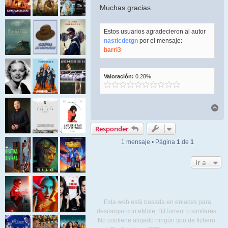
Muchas gracias.
Estos usuarios agradecieron al autor
nasticdetgn
por el mensaje:
barri3
Valoración:
0.28%
Ar
Responder
1 mensaje • Página
1
de
1
Ir a
Esta web está basada en enlaces para
descargar con eMule, BitTorrent o similares.
No contiene alojado ningún tipo de fichero.