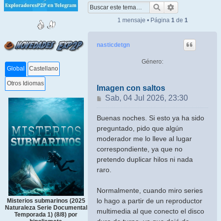
Buscar
Búsqueda ava
1 mensaje • Página
1
de
1
nasticdetgn
Género:
Global
Castellano
Otros Idiomas
Imagen con saltos
Mensaje
Sab, 04 Jul 2026, 23:30
Buenas noches. Si esto ya ha sido
preguntado, pido que algún
moderador me lo lleve al lugar
correspondiente, ya que no
pretendo duplicar hilos ni nada
raro.
Normalmente, cuando miro series
lo hago a partir de un reproductor
Misterios submarinos (2025
Naturaleza Serie Documental
multimedia al que conecto el disco
Temporada 1) (8/8) por