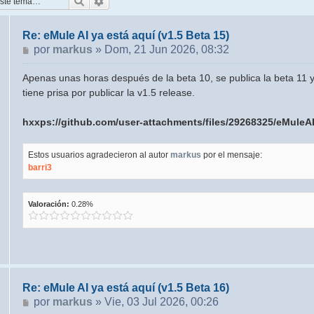
Buscar
Búsqueda avanzada
Re: eMule AI ya está aquí (v1.5 Beta 15)
Mensaje
por
markus
»
Dom, 21 Jun 2026, 08:32
Apenas unas horas después de la beta 10, se publica la beta 11 
tiene prisa por publicar la v1.5 release.
hxxps://github.com/user-attachments/files/29268325/eMuleA
Estos usuarios agradecieron al autor
markus
por el mensaje:
barri3
Valoración:
0.28%
Re: eMule AI ya está aquí (v1.5 Beta 16)
Mensaje
por
markus
»
Vie, 03 Jul 2026, 00:26