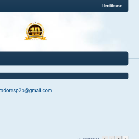
Identificarse
radoresp2p@gmail.com