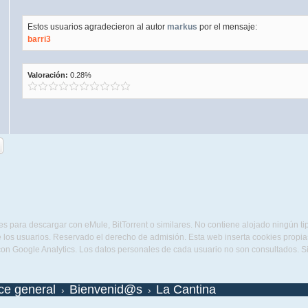
Estos usuarios agradecieron al autor
markus
por el mensaje:
barri3
Valoración:
0.28%
s para descargar con eMule, BitTorrent o similares. No contiene alojado ningún t
 los usuarios. Reservado el derecho de admisión. Esta web inserta cookies propias 
con Google Analytics. Los datos personales de cada usuario no son consultados. 
ice general
Bienvenid@s
La Cantina