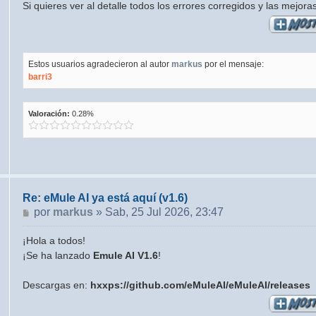
Si quieres ver al detalle todos los errores corregidos y las mejora
Estos usuarios agradecieron al autor
markus
por el mensaje:
barri3
Valoración:
0.28%
Re: eMule AI ya está aquí (v1.6)
Mensaje
por
markus
»
Sab, 25 Jul 2026, 23:47
¡Hola a todos!
¡Se ha lanzado
Emule AI V1.6
!
Descargas en:
hxxps://github.com/eMuleAI/eMuleAI/releases