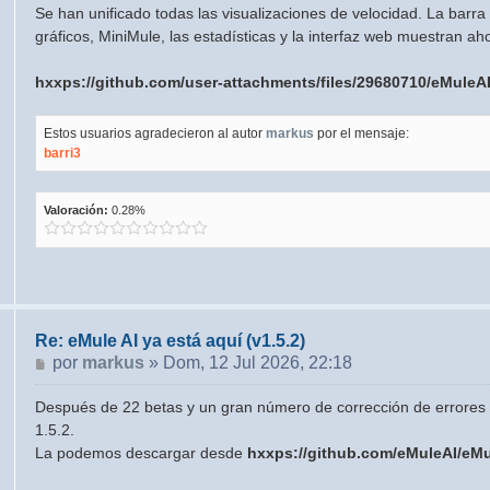
Se han unificado todas las visualizaciones de velocidad. La barra d
gráficos, MiniMule, las estadísticas y la interfaz web muestran a
hxxps://github.com/user-attachments/files/29680710/eMuleA
Estos usuarios agradecieron al autor
markus
por el mensaje:
barri3
Valoración:
0.28%
Re: eMule AI ya está aquí (v1.5.2)
Mensaje
por
markus
»
Dom, 12 Jul 2026, 22:18
Después de 22 betas y un gran número de corrección de errores 
1.5.2.
La podemos descargar desde
hxxps://github.com/eMuleAI/eMu