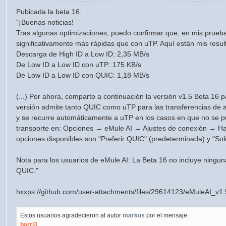
Pubicada la beta 16.
"¡Buenas noticias!
Tras algunas optimizaciones, puedo confirmar que, en mis prueba
significativamente más rápidas que con uTP. Aquí están mis resul
Descarga de High ID a Low ID: 2,35 MB/s
De Low ID a Low ID con uTP: 175 KB/s
De Low ID a Low ID con QUIC: 1,18 MB/s
(...) Por ahora, comparto a continuación la versión v1.5 Beta 16 
versión admite tanto QUIC como uTP para las transferencias de ar
y se recurre automáticamente a uTP en los casos en que no se pu
transporte en: Opciones → eMule AI → Ajustes de conexión → Hab
opciones disponibles son "Preferir QUIC" (predeterminada) y "Sol
Nota para los usuarios de eMule AI: La Beta 16 no incluye ningun
QUIC."
hxxps://github.com/user-attachments/files/29614123/eMuleAI_v1
Estos usuarios agradecieron al autor
markus
por el mensaje:
barri3