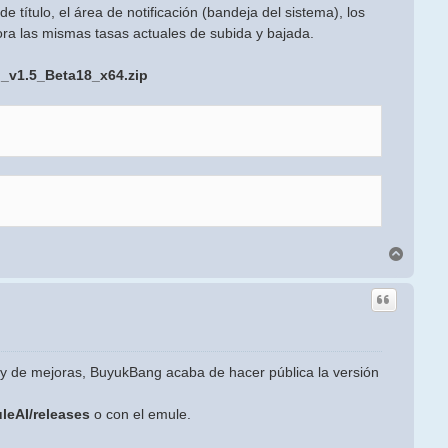
e título, el área de notificación (bandeja del sistema), los
hora las mismas tasas actuales de subida y bajada.
I_v1.5_Beta18_x64.zip
Arriba
y de mejoras, BuyukBang acaba de hacer pública la versión
leAI/releases
o con el emule.