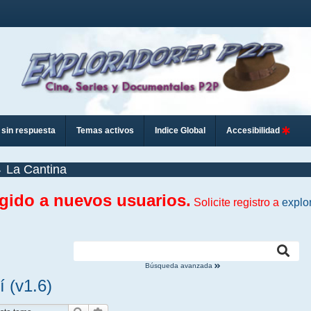
sin respuesta
Temas activos
Indice Global
Accesibilidad
La Cantina
ngido a nuevos usuarios.
Solicite registro a
explo
Búsqueda avanzada
í (v1.6)