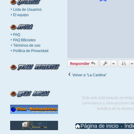
Lista de Usuarios
El equipo
FAQ
FAQ BBcodes
Términos de uso
Política de Privacidad
Responder
Volver a “La Cantina”
Esta web está basada en enlace
comentarios u otras acciones de
temática de la misma 
Página de inicio
Índ