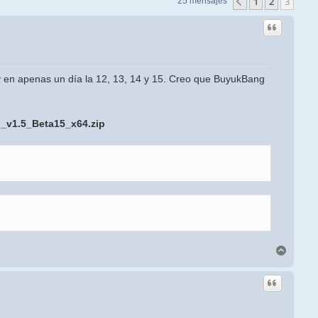
1
2
3
Anterior
25 mensajes
y en apenas un día la 12, 13, 14 y 15. Creo que BuyukBang
I_v1.5_Beta15_x64.zip
Arriba