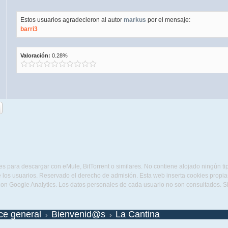
Estos usuarios agradecieron al autor
markus
por el mensaje:
barri3
Valoración:
0.28%
s para descargar con eMule, BitTorrent o similares. No contiene alojado ningún t
 los usuarios. Reservado el derecho de admisión. Esta web inserta cookies propias 
con Google Analytics. Los datos personales de cada usuario no son consultados. 
ice general
Bienvenid@s
La Cantina