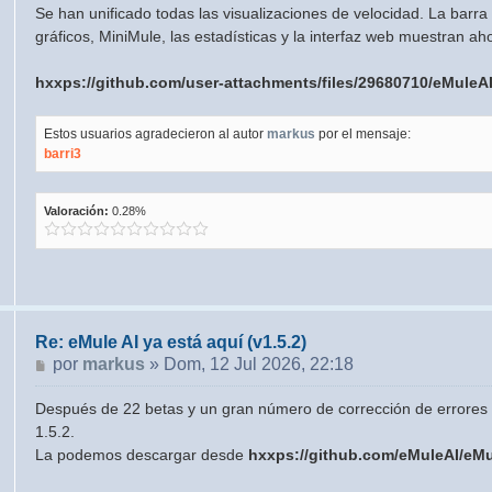
Se han unificado todas las visualizaciones de velocidad. La barra d
gráficos, MiniMule, las estadísticas y la interfaz web muestran a
hxxps://github.com/user-attachments/files/29680710/eMuleA
Estos usuarios agradecieron al autor
markus
por el mensaje:
barri3
Valoración:
0.28%
Re: eMule AI ya está aquí (v1.5.2)
Mensaje
por
markus
»
Dom, 12 Jul 2026, 22:18
Después de 22 betas y un gran número de corrección de errores 
1.5.2.
La podemos descargar desde
hxxps://github.com/eMuleAI/eMu