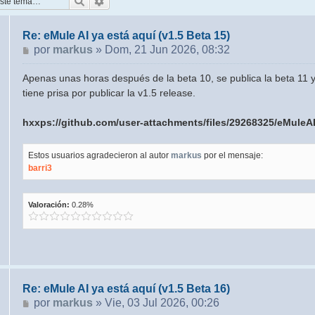
Buscar
Búsqueda avanzada
Re: eMule AI ya está aquí (v1.5 Beta 15)
Mensaje
por
markus
»
Dom, 21 Jun 2026, 08:32
Apenas unas horas después de la beta 10, se publica la beta 11 
tiene prisa por publicar la v1.5 release.
hxxps://github.com/user-attachments/files/29268325/eMuleA
Estos usuarios agradecieron al autor
markus
por el mensaje:
barri3
Valoración:
0.28%
Re: eMule AI ya está aquí (v1.5 Beta 16)
Mensaje
por
markus
»
Vie, 03 Jul 2026, 00:26