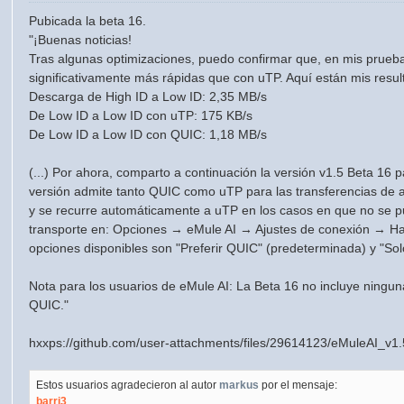
Pubicada la beta 16.
"¡Buenas noticias!
Tras algunas optimizaciones, puedo confirmar que, en mis prueba
significativamente más rápidas que con uTP. Aquí están mis resul
Descarga de High ID a Low ID: 2,35 MB/s
De Low ID a Low ID con uTP: 175 KB/s
De Low ID a Low ID con QUIC: 1,18 MB/s
(...) Por ahora, comparto a continuación la versión v1.5 Beta 16 
versión admite tanto QUIC como uTP para las transferencias de ar
y se recurre automáticamente a uTP en los casos en que no se pu
transporte en: Opciones → eMule AI → Ajustes de conexión → Hab
opciones disponibles son "Preferir QUIC" (predeterminada) y "Sol
Nota para los usuarios de eMule AI: La Beta 16 no incluye ningun
QUIC."
hxxps://github.com/user-attachments/files/29614123/eMuleAI_v1
Estos usuarios agradecieron al autor
markus
por el mensaje:
barri3