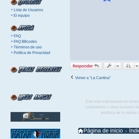
Lista de Usuarios
El equipo
FAQ
FAQ BBcodes
Términos de uso
Política de Privacidad
Responder
Volver a “La Cantina”
Esta web está basada en enlace
comentarios u otras acciones de
temática de la misma 
Página de inicio
Índ