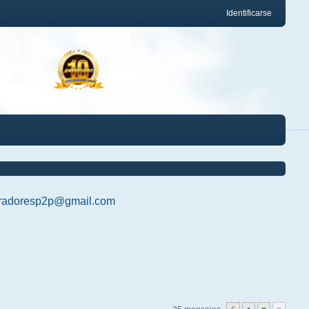
Identificarse
radoresp2p@gmail.com