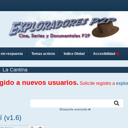
sin respuesta
Temas activos
Indice Global
Accesibilidad
La Cantina
ngido a nuevos usuarios.
Solicite registro a
explo
Búsqueda avanzada
í (v1.6)