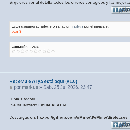
Si quieres ver al detalle todos los errores corregidos y las mejora
Estos usuarios agradecieron al autor
markus
por el mensaje:
barri3
Valoración:
0.28%
Re: eMule AI ya está aquí (v1.6)
Mensaje
por
markus
»
Sab, 25 Jul 2026, 23:47
¡Hola a todos!
¡Se ha lanzado
Emule AI V1.6
!
Descargas en:
hxxps://github.com/eMuleAI/eMuleAI/releases