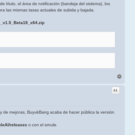
e título, el área de notificación (bandeja del sistema), los
hora las mismas tasas actuales de subida y bajada.
I_v1.5_Beta18_x64.zip
Arriba
y de mejoras, BuyukBang acaba de hacer pública la versión
leAI/releases
o con el emule.