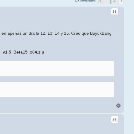
1
2
3
Anterior
25 mensajes
y en apenas un día la 12, 13, 14 y 15. Creo que BuyukBang
I_v1.5_Beta15_x64.zip
Arriba