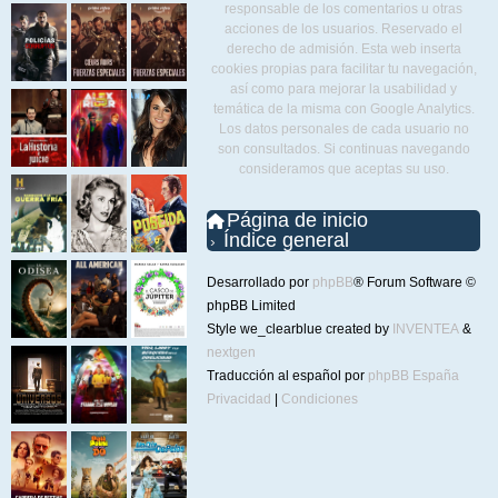
responsable de los comentarios u otras
acciones de los usuarios. Reservado el
derecho de admisión. Esta web inserta
cookies propias para facilitar tu navegación,
así como para mejorar la usabilidad y
temática de la misma con Google Analytics.
Los datos personales de cada usuario no
son consultados. Si continuas navegando
consideramos que aceptas su uso.
Página de inicio
Índice general
Desarrollado por
phpBB
® Forum Software ©
phpBB Limited
Style we_clearblue created by
INVENTEA
&
nextgen
Traducción al español por
phpBB España
Privacidad
|
Condiciones