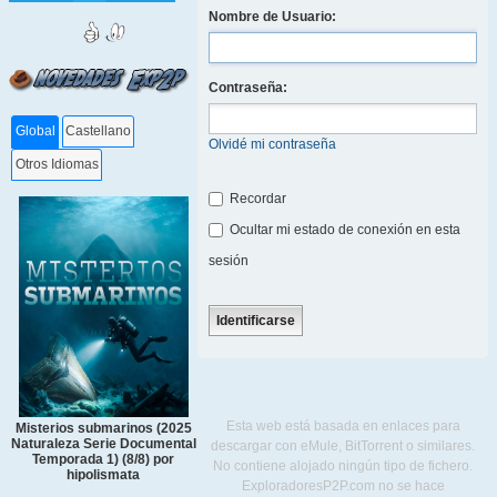
Nombre de Usuario:
Contraseña:
Global
Castellano
Olvidé mi contraseña
Otros Idiomas
Recordar
Ocultar mi estado de conexión en esta
sesión
Esta web está basada en enlaces para
Misterios submarinos (2025
Naturaleza Serie Documental
descargar con eMule, BitTorrent o similares.
Temporada 1) (8/8) por
No contiene alojado ningún tipo de fichero.
hipolismata
ExploradoresP2P.com no se hace