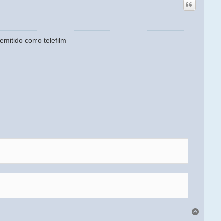
emitido como telefilm
Arriba