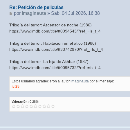
Re: Petición de peliculas
Mensaje
por
imaginauta
»
Sab, 04 Jul 2026, 16:38
Trilogía del terror: Ascensor de noche (1986)
https://www.imdb.com/title/tt0094543/?ref_=ls_t_4
Trilogía del terror: Habitación en el ático (1986)
https://www.imdb.com/title/tt33742970/?ref_=ls_t_4
Trilogía del terror: La hija de Akhbar (1987)
https://www.imdb.com/title/tt0095732/?ref_=ls_t_4
Estos usuarios agradecieron al autor
imaginauta
por el mensaje:
ivi25
Valoración:
0.28%