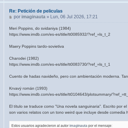
Re: Petición de peliculas
Mensaje
por
imaginauta
»
Lun, 06 Jul 2026, 17:21
Meri Poppins, do svidaniya (1984)
https://www.imdb.com/es-es/title/tt0085932/?ref_=ls_t_2
Maery Poppins tardo-sovietiva
Charodei (1982)
https://www.imdb.com/es-es/title/tt0083730/?ref_=ls_t_1
Cuento de hadas navideño, pero con ambientación moderna. Tard
Krvavý román (1993)
https://www.imdb.com/es-es/title/tt0104643/plotsummary/?ref_=tt
El título se traduce como "Una novela sanguinaria". Escrito por el 
son varios relatos con un tono weird que incluye desde comedia 
Estos usuarios agradecieron al autor
imaginauta
por el mensaje: