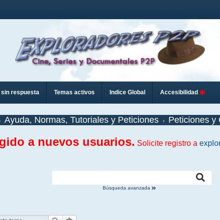
sin respuesta
Temas activos
Indice Global
Accesibilidad
Ayuda, Normas, Tutoriales y Peticiones
Peticiones y 
ngido a nuevos usuarios.
Solicite registro a
explo
Búsqueda avanzada