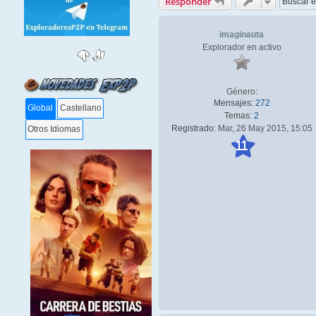
Responder
imaginauta
Explorador en activo
Género:
Mensajes:
272
Global
Castellano
Temas:
2
Registrado:
Mar, 26 May 2015, 15:05
Otros Idiomas
11