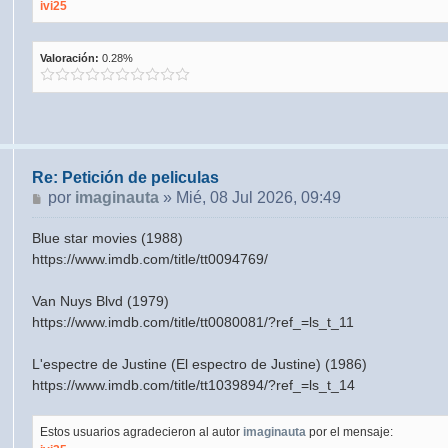
ivi25
Valoración:
0.28%
Re: Petición de peliculas
Mensaje
por
imaginauta
»
Mié, 08 Jul 2026, 09:49
Blue star movies (1988)
https://www.imdb.com/title/tt0094769/
Van Nuys Blvd (1979)
https://www.imdb.com/title/tt0080081/?ref_=ls_t_11
L'espectre de Justine (El espectro de Justine) (1986)
https://www.imdb.com/title/tt1039894/?ref_=ls_t_14
Estos usuarios agradecieron al autor
imaginauta
por el mensaje: