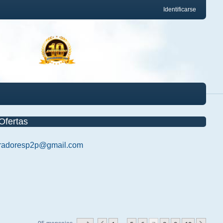
Identificarse
Ofertas
radoresp2p@gmail.com