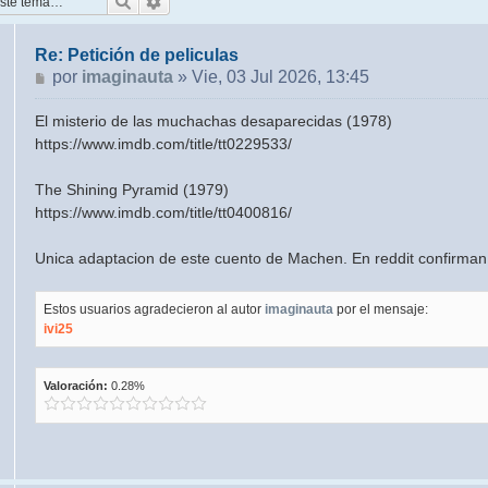
Buscar
Búsqueda avanzada
Re: Petición de peliculas
Mensaje
por
imaginauta
»
Vie, 03 Jul 2026, 13:45
El misterio de las muchachas desaparecidas (1978)
https://www.imdb.com/title/tt0229533/
The Shining Pyramid (1979)
https://www.imdb.com/title/tt0400816/
Unica adaptacion de este cuento de Machen. En reddit confirman
Estos usuarios agradecieron al autor
imaginauta
por el mensaje:
ivi25
Valoración:
0.28%