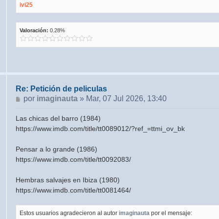
ivi25
Valoración:
0.28%
Re: Petición de peliculas
Mensaje
por
imaginauta
»
Mar, 07 Jul 2026, 13:40
Las chicas del barro (1984)
https://www.imdb.com/title/tt0089012/?ref_=ttmi_ov_bk
Pensar a lo grande (1986)
https://www.imdb.com/title/tt0092083/
Hembras salvajes en Ibiza (1980)
https://www.imdb.com/title/tt0081464/
Estos usuarios agradecieron al autor
imaginauta
por el mensaje: