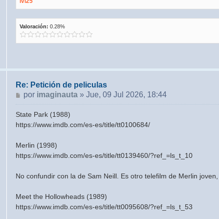
ivi25
Valoración:
0.28%
Re: Petición de peliculas
Mensaje
por
imaginauta
»
Jue, 09 Jul 2026, 18:44
State Park (1988)
https://www.imdb.com/es-es/title/tt0100684/
Merlin (1998)
https://www.imdb.com/es-es/title/tt0139460/?ref_=ls_t_10
No confundir con la de Sam Neill. Es otro telefilm de Merlin jove
Meet the Hollowheads (1989)
https://www.imdb.com/es-es/title/tt0095608/?ref_=ls_t_53