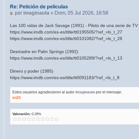
Re: Petición de peliculas
Mensaje
por
imaginauta
»
Dom, 05 Jul 2026, 16:58
Las 100 vidas de Jack Savage (1991) - Piloto de una serie de TV 
https://www.imdb.com/es-es/title/tt0195505/?ref_=ls_t_27
https://www.imdb.com/es-es/title/tt0101082/?ref_=ls_t_28
Desmadre en Palm Springs (1992)
https://www.imdb.com/es-es/title/tt0105289/?ref_=ls_t_13
Dinero y poder (1985)
https://www.imdb.com/es-es/title/tt0091183/?ref_=ls_t_8
Estos usuarios agradecieron al autor
imaginauta
por el mensaje:
ivi25
Valoración:
0.28%