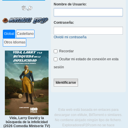
Nombre de Usuario:
Contraseña:
Global
Castellano
Olvidé mi contraseña
Otros Idiomas
Recordar
Ocultar mi estado de conexión en esta
sesión
Esta web está basada en enlaces para
descargar con eMule, BitTorrent o similares.
Vida, Larry David y la
No contiene alojado ningún tipo de fichero.
búsqueda de la infelicidad
ExploradoresP2P.com no se hace
(2026 Comedia Miniserie TV)