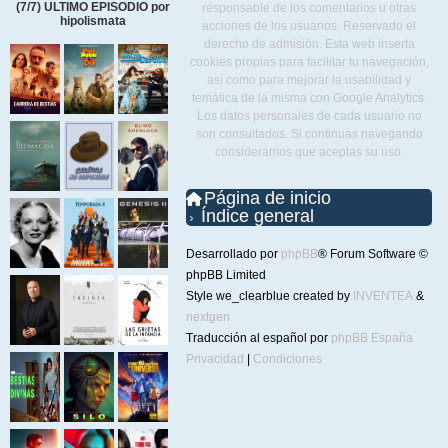
(7/7) ULTIMO EPISODIO por
responsable de los comentarios u otras
hipolismata
acciones de los usuarios. Reservado el
derecho de admisión. Esta web inserta
cookies propias para facilitar tu navegación,
así como para mejorar la usabilidad y
temática de la misma con Google Analytics.
Los datos personales de cada usuario no
son consultados. Si continuas navegando
consideramos que aceptas su uso.
Página de inicio
Índice general
Desarrollado por
phpBB
® Forum Software ©
phpBB Limited
Style we_clearblue created by
INVENTEA
&
nextgen
Traducción al español por
phpBB España
Privacidad
|
Condiciones