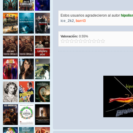
Estos usuarios agradecieron al autor
hipoli
ice_2k2
,
barri3
Valoración:
0.55%