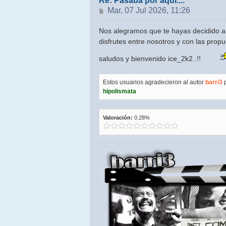
Re: Pasaba por aquí....
Mensaje
Mar, 07 Jul 2026, 11:26
Nos alegramos que te hayas decidido a
disfrutes entre nosotros y con las propu
saludos y bienvenido ice_2k2..!!
Estos usuarios agradecieron al autor
barri3
p
hipolismata
Valoración:
0.28%