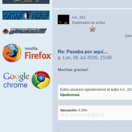
ice_2k2
Explorador en activo
Gén
Re: Pasaba por aquí....
Mensaje
Lun, 06 Jul 2026, 15:08
Muchas gracias!
Estos usuarios agradecieron al autor
ice_2k
hipolismata
Valoración:
0.28%
.