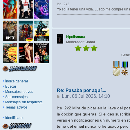
ice_2k2
Yo solía tener una vida. Luego me compre un
---------------------------------------------------------------
hipolismata
Moderador Global
Géne
Índice general
Buscar
Re: Pasaba por aquí....
Mensajes nuevos
Mensaje
Lun, 06 Jul 2026, 14:10
Sus mensajes
Mensajes sin respuesta
Temas activos
ice_2k2 Mira de picar en la llave del po
la opción que quieras. Si eliges suscrib
Identificarse
verás en notificaciones un número en r
tema del email nunca lo he usado pero l