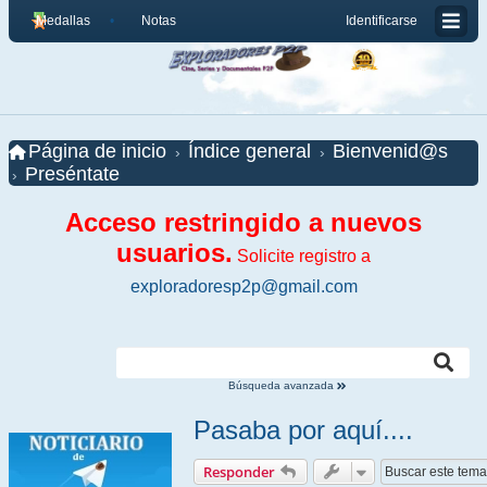
Medallas
Notas
Identificarse
Página de inicio
Índice general
Bienvenid@s
Preséntate
Acceso restringido a nuevos
usuarios.
Solicite registro a
exploradoresp2p@gmail.com
Búsqueda avanzada
Pasaba por aquí....
Responder