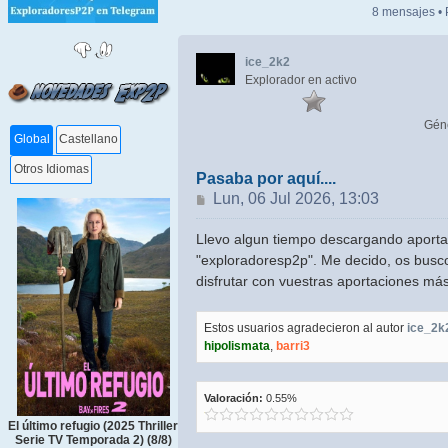
8 mensajes •
ice_2k2
Explorador en activo
Gén
Global
Castellano
Otros Idiomas
Pasaba por aquí....
Mensaje
Lun, 06 Jul 2026, 13:03
Llevo algun tiempo descargando aporta
"exploradoresp2p". Me decido, os busco
disfrutar con vuestras aportaciones más
Estos usuarios agradecieron al autor
ice_2k
hipolismata
,
barri3
Valoración:
0.55%
El último refugio (2025 Thriller
Serie TV Temporada 2) (8/8)