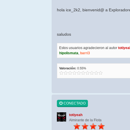
hola ice_2k2, bienvenid@ a Explorado
saludos
Estos usuarios agradecieron al autor
totiyea
hipolismata
,
barri3
Valoración:
0.55%
CONECTADO
totiyeah
Almirante de la Flota