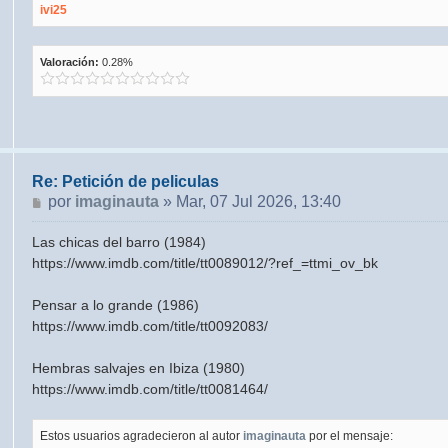
ivi25
Valoración:
0.28%
Re: Petición de peliculas
Mensaje
por
imaginauta
»
Mar, 07 Jul 2026, 13:40
Las chicas del barro (1984)
https://www.imdb.com/title/tt0089012/?ref_=ttmi_ov_bk
Pensar a lo grande (1986)
https://www.imdb.com/title/tt0092083/
Hembras salvajes en Ibiza (1980)
https://www.imdb.com/title/tt0081464/
Estos usuarios agradecieron al autor
imaginauta
por el mensaje: