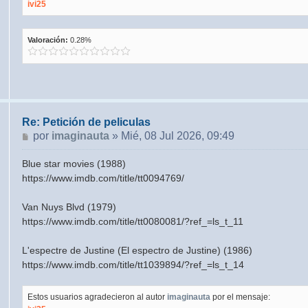
ivi25
Valoración:
0.28%
Re: Petición de peliculas
Mensaje
por
imaginauta
»
Mié, 08 Jul 2026, 09:49
Blue star movies (1988)
https://www.imdb.com/title/tt0094769/
Van Nuys Blvd (1979)
https://www.imdb.com/title/tt0080081/?ref_=ls_t_11
L'espectre de Justine (El espectro de Justine) (1986)
https://www.imdb.com/title/tt1039894/?ref_=ls_t_14
Estos usuarios agradecieron al autor
imaginauta
por el mensaje: