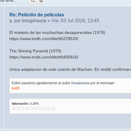
Buscar
Búsqueda avanzada
Re: Petición de peliculas
Mensaje
por
imaginauta
»
Vie, 03 Jul 2026, 13:45
El misterio de las muchachas desaparecidas (1978)
https://www.imdb.com/title/tt0229533/
The Shining Pyramid (1979)
https://www.imdb.com/title/tt0400816/
Unica adaptacion de este cuento de Machen. En reddit confirman
Estos usuarios agradecieron al autor
imaginauta
por el mensaje:
ivi25
Valoración:
0.28%