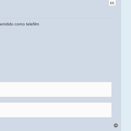
emitido como telefilm
Arriba