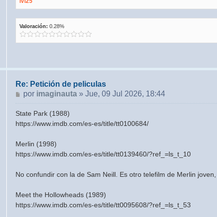
ivi25
Valoración:
0.28%
Re: Petición de peliculas
Mensaje
por
imaginauta
»
Jue, 09 Jul 2026, 18:44
State Park (1988)
https://www.imdb.com/es-es/title/tt0100684/
Merlin (1998)
https://www.imdb.com/es-es/title/tt0139460/?ref_=ls_t_10
No confundir con la de Sam Neill. Es otro telefilm de Merlin jove
Meet the Hollowheads (1989)
https://www.imdb.com/es-es/title/tt0095608/?ref_=ls_t_53