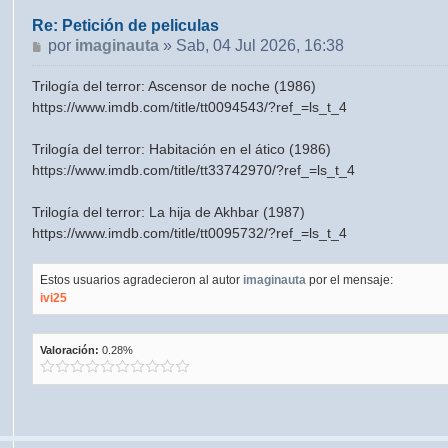
Re: Petición de peliculas
Mensaje
por
imaginauta
»
Sab, 04 Jul 2026, 16:38
Trilogía del terror: Ascensor de noche (1986)
https://www.imdb.com/title/tt0094543/?ref_=ls_t_4
Trilogía del terror: Habitación en el ático (1986)
https://www.imdb.com/title/tt33742970/?ref_=ls_t_4
Trilogía del terror: La hija de Akhbar (1987)
https://www.imdb.com/title/tt0095732/?ref_=ls_t_4
Estos usuarios agradecieron al autor
imaginauta
por el mensaje:
ivi25
Valoración:
0.28%