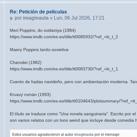
Re: Petición de peliculas
Mensaje
por
imaginauta
»
Lun, 06 Jul 2026, 17:21
Meri Poppins, do svidaniya (1984)
https://www.imdb.com/es-es/title/tt0085932/?ref_=ls_t_2
Maery Poppins tardo-sovietiva
Charodei (1982)
https://www.imdb.com/es-es/title/tt0083730/?ref_=ls_t_1
Cuento de hadas navideño, pero con ambientación moderna. Tard
Krvavý román (1993)
https://www.imdb.com/es-es/title/tt0104643/plotsummary/?ref_=tt
El título se traduce como "Una novela sanguinaria". Escrito por el 
son varios relatos con un tono weird que incluye desde comedia 
Estos usuarios agradecieron al autor
imaginauta
por el mensaje: