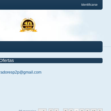
Identificarse
Ofertas
radoresp2p@gmail.com