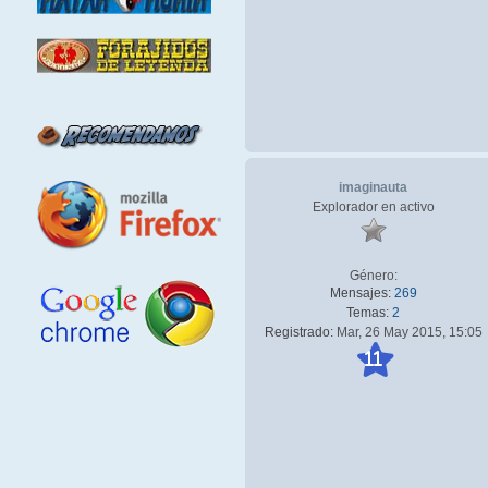
imaginauta
Explorador en activo
Género:
Mensajes:
269
Temas:
2
Registrado:
Mar, 26 May 2015, 15:05
11