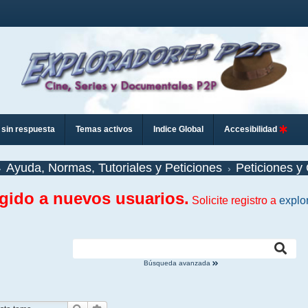
sin respuesta
Temas activos
Indice Global
Accesibilidad
Ayuda, Normas, Tutoriales y Peticiones
Peticiones y 
ngido a nuevos usuarios.
Solicite registro a
explo
Búsqueda avanzada