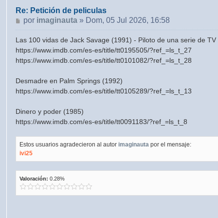
Re: Petición de peliculas
Mensaje
por
imaginauta
»
Dom, 05 Jul 2026, 16:58
Las 100 vidas de Jack Savage (1991) - Piloto de una serie de TV 
https://www.imdb.com/es-es/title/tt0195505/?ref_=ls_t_27
https://www.imdb.com/es-es/title/tt0101082/?ref_=ls_t_28
Desmadre en Palm Springs (1992)
https://www.imdb.com/es-es/title/tt0105289/?ref_=ls_t_13
Dinero y poder (1985)
https://www.imdb.com/es-es/title/tt0091183/?ref_=ls_t_8
Estos usuarios agradecieron al autor
imaginauta
por el mensaje:
ivi25
Valoración:
0.28%