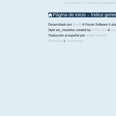
consultados. Si continuas navegand
Página de inicio
Índice gener
Desarrollado por
phpBB
® Forum Software © ph
Style we_clearblue created by
INVENTEA
&
nex
Traducción al español por
phpBB España
Privacidad
|
Condiciones