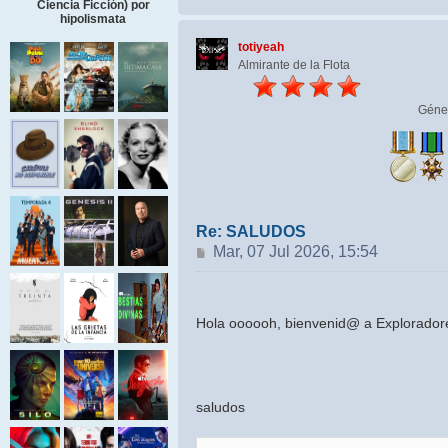
Ciencia Ficción) por
hipolismata
totiyeah
Almirante de la Flota
Géne
Re: SALUDOS
Mensaje
Mar, 07 Jul 2026, 15:54
Hola oooooh, bienvenid@ a Explorado
saludos