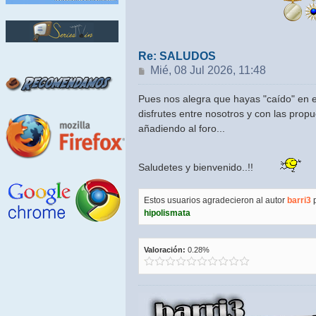
Re: SALUDOS
Mensaje
Mié, 08 Jul 2026, 11:48
Pues nos alegra que hayas "caído" en e
disfrutes entre nosotros y con las prop
añadiendo al foro...
Saludetes y bienvenido..!!
Estos usuarios agradecieron al autor
barri3
p
hipolismata
Valoración:
0.28%