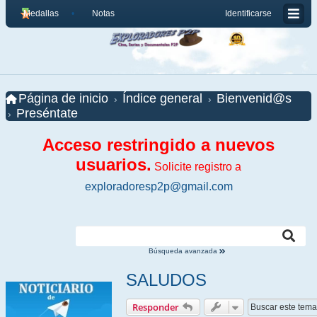
Medallas
Notas
Identificarse
Página de inicio
Índice general
Bienvenid@s
Preséntate
Acceso restringido a nuevos
usuarios.
Solicite registro a
exploradoresp2p@gmail.com
Búsqueda avanzada
SALUDOS
Responder