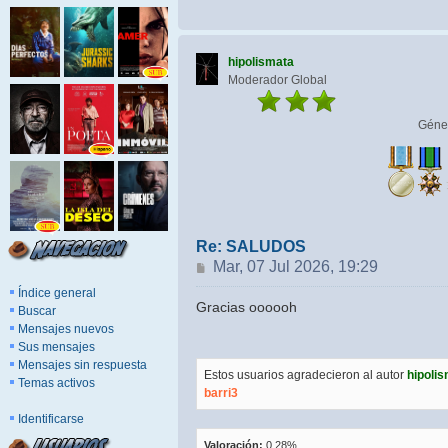
hipolismata
Moderador Global
Géne
Re: SALUDOS
Mensaje
Mar, 07 Jul 2026, 19:29
Índice general
Gracias oooooh
Buscar
Mensajes nuevos
Sus mensajes
Mensajes sin respuesta
Estos usuarios agradecieron al autor
hipoli
Temas activos
barri3
Identificarse
Valoración:
0.28%