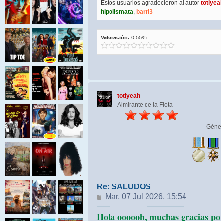
Estos usuarios agradecieron al autor
totiyea
hipolismata
,
barri3
Valoración:
0.55%
totiyeah
Almirante de la Flota
Géne
Re: SALUDOS
Mensaje
Mar, 07 Jul 2026, 15:54
Hola oooooh, muchas gracias por