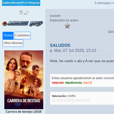
5 mensajes •
oooooh
Explorador en activo
Gén
Global
Castellano
Otros Idiomas
SALUDOS
Mensaje
Mar, 07 Jul 2026, 15:10
Hola, he caído x aki y A ver que se pue
Estos usuarios agradecieron al autor
ooooo
totiyeah
,
hipolismata
,
barri3
Valoración:
0.83%
Carrera de bestias (2026