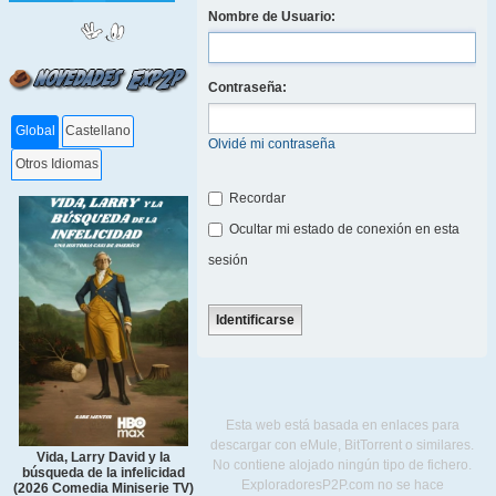
Nombre de Usuario:
Contraseña:
Global
Castellano
Olvidé mi contraseña
Otros Idiomas
Recordar
Ocultar mi estado de conexión en esta
sesión
Esta web está basada en enlaces para
descargar con eMule, BitTorrent o similares.
Vida, Larry David y la
No contiene alojado ningún tipo de fichero.
búsqueda de la infelicidad
ExploradoresP2P.com no se hace
(2026 Comedia Miniserie TV)