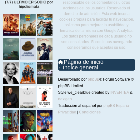
(7/7) ULTIMO EPISODIO por
responsable de los comentarios u otras
hipolismata
acciones de los usuarios. Reservado el
derecho de admisión. Esta web inserta
cookies propias para facilitar tu navegación,
así como para mejorar la usabilidad y
temática de la misma con Google Analytics.
Los datos personales de cada usuario no
son consultados. Si continuas navegando
consideramos que aceptas su uso.
Página de inicio
Índice general
Desarrollado por
phpBB
® Forum Software ©
phpBB Limited
Style we_clearblue created by
INVENTEA
&
nextgen
Traducción al español por
phpBB España
Privacidad
|
Condiciones