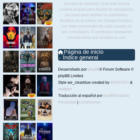
derecho de admisión. Esta web inserta
cookies propias para facilitar tu navegación,
así como para mejorar la usabilidad y
temática de la misma con Google Analytics.
Los datos personales de cada usuario no
son consultados. Si continuas navegando
consideramos que aceptas su uso.
Página de inicio
Índice general
Desarrollado por
phpBB
® Forum Software ©
phpBB Limited
Style we_clearblue created by
INVENTEA
&
nextgen
Traducción al español por
phpBB España
Privacidad
|
Condiciones