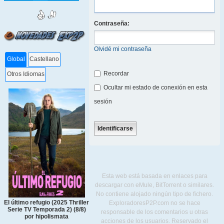
Contraseña:
Olvidé mi contraseña
Global
Castellano
Recordar
Otros Idiomas
Ocultar mi estado de conexión en esta
sesión
Esta web está basada en enlaces para
descargar con eMule, BitTorrent o similares.
No contiene alojado ningún tipo de fichero.
El último refugio (2025 Thriller
ExploradoresP2P.com no se hace
Serie TV Temporada 2) (8/8)
responsable de los comentarios u otras
por hipolismata
acciones de los usuarios. Reservado el