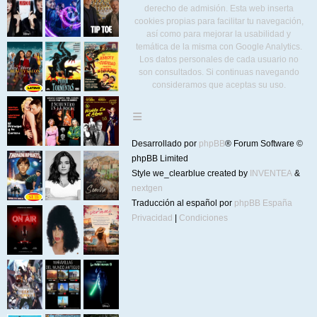
derecho de admisión. Esta web inserta
cookies propias para facilitar tu navegación,
así como para mejorar la usabilidad y
temática de la misma con Google Analytics.
Los datos personales de cada usuario no
son consultados. Si continuas navegando
consideramos que aceptas su uso.
Desarrollado por
phpBB
® Forum Software ©
phpBB Limited
Style we_clearblue created by
INVENTEA
&
nextgen
Traducción al español por
phpBB España
Privacidad
|
Condiciones