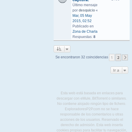
Último mensaje
por
desquicio
«
Mar, 05 May
2015, 02:52
Publicado en
Zona de Charla
Respuestas:
8
1
2
Se encontraron 32 coincidencias
S
Ir a
Esta web está basada en enlaces para
descargar con eMule, BitTorrent o similares.
No contiene alojado ningún tipo de fichero.
ExploradoresP2P.com no se hace
responsable de los comentarios u otras
acciones de los usuarios. Reservado el
derecho de admisión. Esta web inserta
cookies propias para facilitar tu navegación,