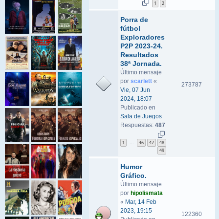
1
2
Porra de
fútbol
Exploradores
P2P 2023-24.
Resultados
38ª Jornada.
Último mensaje
por
scarlett
«
273787
Vie, 07 Jun
2024, 18:07
Publicado en
Sala de Juegos
Respuestas:
487
1
46
47
48
…
49
Humor
Gráfico.
Último mensaje
por
hipolismata
«
Mar, 14 Feb
2023, 19:15
122360