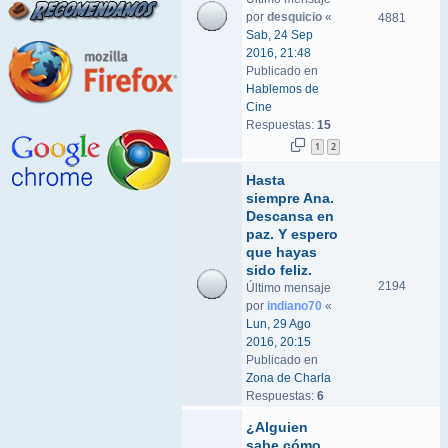
por
desquicio
«
4881
Sab, 24 Sep
2016, 21:48
Publicado en
Hablemos de
Cine
Respuestas:
15
1
2
Hasta
siempre Ana.
Descansa en
paz. Y espero
que hayas
sido feliz.
2194
Último mensaje
por
indiano70
«
Lun, 29 Ago
2016, 20:15
Publicado en
Zona de Charla
Respuestas:
6
¿Alguien
sabe cómo