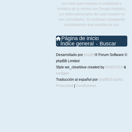
así como para mejorar la usabilidad y
temática de la misma con Google Analytics.
Los datos personales de cada usuario no
son consultados. Si continuas navegando
consideramos que aceptas su uso.
Página de inicio
Índice general
Buscar
Desarrollado por
phpBB
® Forum Software ©
phpBB Limited
Style we_clearblue created by
INVENTEA
&
nextgen
Traducción al español por
phpBB España
Privacidad
|
Condiciones