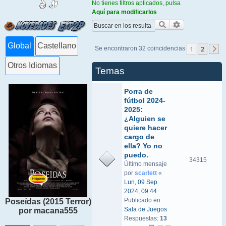
No tienes filtros aplicados, pulsa
Aquí para modificarlos
Buscar
Búsqueda ava
Global
Castellano
1
2
Se encontraron 32 coincidencias
S
Otros Idiomas
Temas
Porra de
fútbol 2024-
2025:
¿Alguien se
quiere hacer
cargo de
ella? Yo no
puedo.
34315
Último mensaje
por
scarlett
«
Lun, 09 Sep
2024, 09:44
Publicado en
Poseídas (2015 Terror)
Sala de Juegos
por macana555
Respuestas:
13