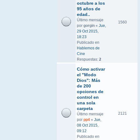
octubre a los
95 años de
edad..
Último mensaje
1560
por
gorgin
«
Jue,
29 Oct 2015,
18:23
Publicado en
Hablemos de
Cine
Respuestas:
2
Cómo activar
el "Modo
Dios": Más
de 200
opciones de
control en
una sola
carpeta
2121
Último mensaje
por
pp4
«
Jue,
08 Oct 2015,
09:12
Publicado en