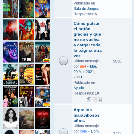
Publicado en
Sala de Juegos
Respuestas:
6
Cómo pulsar
el botón
gracias y que
no se vuelva
a cargar toda
la página otra
vez
Último mensaje
5630
por
pp4
«
Mar,
09 Mar 2021,
20:11
Publicado en
Ayuda
Respuestas:
10
1
2
Aquellos
maravillosos
años:
Último mensaje
por
xula
«
Dom,
3733