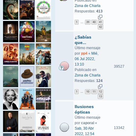
Publicado en
Zona de Charla
Respuestas:
413
1
39
40
41
…
42
¿Sabías
que...
Último mensaje
por
pp4
«
Mié,
06 Jul 2022,
13:10
39527
Publicado en
Zona de Charla
Respuestas:
124
1
10
11
12
…
13
Ilusiones
ópticas
Último mensaje
por
caporal
«
13342
Sab, 30 Abr
2022, 12:54