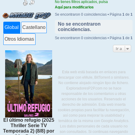
No tienes filtros aplicados, pulsa
Aquí para modificarlos
Se encontraron 0 coincidencias • Página
1
de
1
No se encontraron
Global
Castellano
coincidencias.
Se encontraron 0 coincidencias • Página
1
de
1
Otros Idiomas
Ir a
Esta web está basada en enlaces para
descargar con eMule, BitTorrent o similares.
No contiene alojado ningún tipo de fichero.
ExploradoresP2P.com no se hace
responsable de los comentarios u otras
acciones de los usuarios. Reservado el
derecho de admisión. Esta web inserta
cookies propias para facilitar tu navegación,
así como para mejorar la usabilidad y
El último refugio (2025
temática de la misma con Google Analytics.
Thriller Serie TV
Los datos personales de cada usuario no
Temporada 2) (8/8) por
son consultados. Si continuas navegando