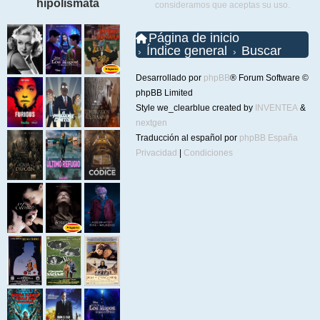
hipolismata
consideramos que aceptas su uso.
Página de inicio
Índice general
Buscar
Desarrollado por
phpBB
® Forum Software ©
phpBB Limited
Style we_clearblue created by
INVENTEA
&
nextgen
Traducción al español por
phpBB España
Privacidad
|
Condiciones