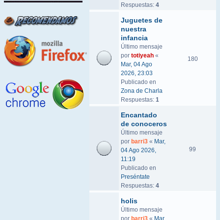
Respuestas:
4
Juguetes de
nuestra
infancia
Último mensaje
por
totiyeah
«
180
Mar, 04 Ago
2026, 23:03
Publicado en
Zona de Charla
Respuestas:
1
Encantado
de conoceros
Último mensaje
por
barri3
«
Mar,
99
04 Ago 2026,
11:19
Publicado en
Preséntate
Respuestas:
4
holis
Último mensaje
por
barri3
«
Mar,