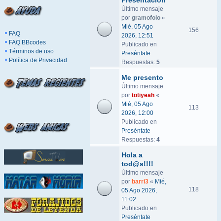
Presentación
Último mensaje
por
gramofolo
«
Mié, 05 Ago
156
FAQ
2026, 12:51
FAQ BBcodes
Publicado en
Términos de uso
Preséntate
Política de Privacidad
Respuestas:
5
Me presento
Último mensaje
por
totiyeah
«
Mié, 05 Ago
113
2026, 12:00
Publicado en
Preséntate
Respuestas:
4
Hola a
tod@s!!!!
Último mensaje
por
barri3
«
Mié,
118
05 Ago 2026,
11:02
Publicado en
Preséntate