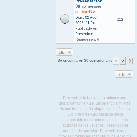
Presentacion
Último mensaje
por
barri3
«
Dom, 02 Ago
212
2026, 11:04
Publicado en
Preséntate
Respuestas:
4
1
2
Se encontraron 30 coincidencias
S
Ir a
Esta web está basada en enlaces para
descargar con eMule, BitTorrent o similares.
No contiene alojado ningún tipo de fichero.
ExploradoresP2P.com no se hace
responsable de los comentarios u otras
acciones de los usuarios. Reservado el
derecho de admisión. Esta web inserta
cookies propias para facilitar tu navegación,