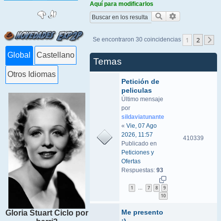
Aquí para modificarlos
Buscar
Búsqueda ava
1
2
Se encontraron 30 coincidencias
S
Global
Castellano
Temas
Otros Idiomas
Petición de
peliculas
Último mensaje
por
sildaviatunante
«
Vie, 07 Ago
2026, 11:57
410339
Publicado en
Peticiones y
Ofertas
Respuestas:
93
1
7
8
9
…
10
Me presento
Gloria Stuart Ciclo por