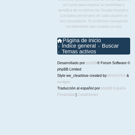
así como para mejorar la usabilidad y
temática de la misma con Google Analytics.
Los datos personales de cada usuario no
son consultados. Si continuas navegando
consideramos que aceptas su uso.
Página de inicio
Índice general
Buscar
Temas activos
Desarrollado por
phpBB
® Forum Software ©
phpBB Limited
Style we_clearblue created by
INVENTEA
&
nextgen
Traducción al español por
phpBB España
Privacidad
|
Condiciones