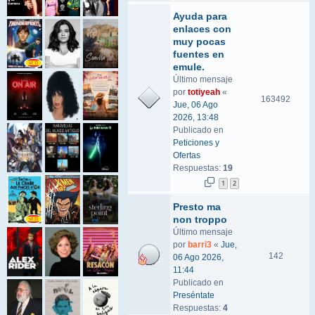
Ayuda para
enlaces con
muy pocas
fuentes en
emule.
Último mensaje
por
totiyeah
«
163492
Jue, 06 Ago
2026, 13:48
Publicado en
Peticiones y
Ofertas
Respuestas:
19
1
2
Presto ma
non troppo
Último mensaje
por
barri3
«
Jue,
142
06 Ago 2026,
11:44
Publicado en
Preséntate
Respuestas:
4