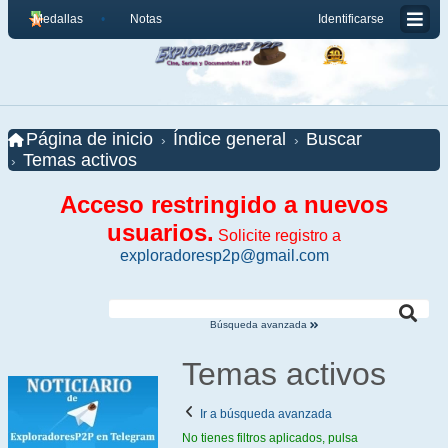
Medallas
Notas
Identificarse
Página de inicio
Índice general
Buscar
Temas activos
Acceso restringido a nuevos
usuarios.
Solicite registro a
exploradoresp2p@gmail.com
Búsqueda avanzada
Temas activos
Ir a búsqueda avanzada
No tienes filtros aplicados, pulsa