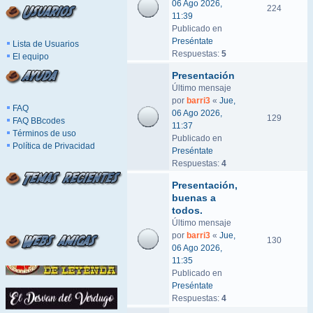
06 Ago 2026,
224
11:39
Publicado en
Preséntate
Lista de Usuarios
Respuestas:
5
El equipo
Presentación
Último mensaje
por
barri3
«
Jue,
FAQ
06 Ago 2026,
129
FAQ BBcodes
11:37
Términos de uso
Publicado en
Política de Privacidad
Preséntate
Respuestas:
4
Presentación,
buenas a
todos.
Último mensaje
por
barri3
«
Jue,
130
06 Ago 2026,
11:35
Publicado en
Preséntate
Respuestas:
4