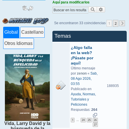
Aquí para modificarlos
Buscar
Búsqueda ava
1
2
Se encontraron 33 coincidencias
S
Global
Castellano
Temas
Otros Idiomas
¿Algo falla
en la web?
¡Pásate por
aquí!
Último mensaje
por
zenon
«
Sab,
08 Ago 2026,
03:55
188935
Publicado en
Ayuda, Normas,
Tutoriales y
Peticiones
Respuestas:
264
1
24
25
26
…
Vida, Larry David y la
27
búsqueda de la