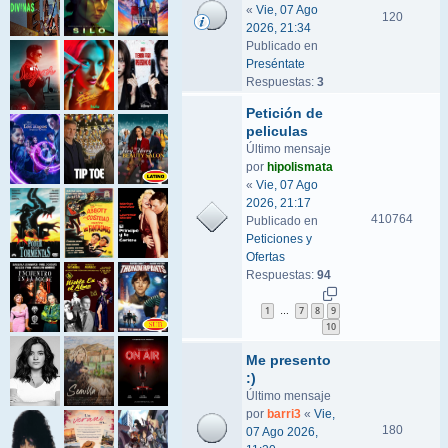
«
Vie, 07 Ago
120
2026, 21:34
Publicado en
Preséntate
Respuestas:
3
Petición de
peliculas
Último mensaje
por
hipolismata
«
Vie, 07 Ago
2026, 21:17
410764
Publicado en
Peticiones y
Ofertas
Respuestas:
94
1
7
8
9
…
10
Me presento
:)
Último mensaje
por
barri3
«
Vie,
180
07 Ago 2026,