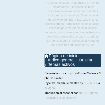
No contiene alojado ningún tipo de fichero.
ExploradoresP2P.com no se hace
responsable de los comentarios u otras
acciones de los usuarios. Reservado el
derecho de admisión. Esta web inserta
cookies propias para facilitar tu navegación,
así como para mejorar la usabilidad y
temática de la misma con Google Analytics.
Los datos personales de cada usuario no
son consultados. Si continuas navegando
consideramos que aceptas su uso.
Página de inicio
Índice general
Buscar
Temas activos
Desarrollado por
phpBB
® Forum Software ©
phpBB Limited
Style we_clearblue created by
INVENTEA
&
nextgen
Traducción al español por
phpBB España
Privacidad
|
Condiciones