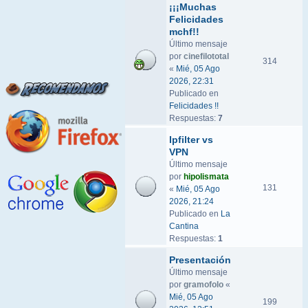
¡¡¡Muchas
Felicidades
mchf!!
Último mensaje
por
cinefilototal
314
«
Mié, 05 Ago
2026, 22:31
Publicado en
Felicidades !!
Respuestas:
7
Ipfilter vs
VPN
Último mensaje
por
hipolismata
131
«
Mié, 05 Ago
2026, 21:24
Publicado en
La
Cantina
Respuestas:
1
Presentación
Último mensaje
por
gramofolo
«
Mié, 05 Ago
199