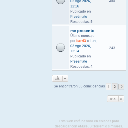
285
03 Ago 2026,
12:16
Publicado en
Preséntate
Respuestas:
5
me presento
Último mensaje
por
barri3
«
Lun,
03 Ago 2026,
243
12:14
Publicado en
Preséntate
Respuestas:
4
1
2
Se encontraron 33 coincidencias
S
Ir a
Esta web está basada en enlaces para
descargar con eMule, BitTorrent o similares.