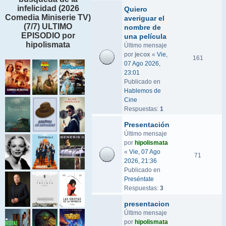
infelicidad (2026
Quiero
Comedia Miniserie TV)
averiguar el
(7/7) ULTIMO
nombre de
EPISODIO por
una película
hipolismata
Último mensaje
por
jecox
«
Vie,
161
07 Ago 2026,
23:01
Publicado en
Hablemos de
Cine
Respuestas:
1
Presentación
Último mensaje
por
hipolismata
«
Vie, 07 Ago
71
2026, 21:36
Publicado en
Preséntate
Respuestas:
3
presentacion
Último mensaje
por
hipolismata