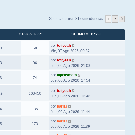
1
2
Se encontraron 31 coincidencias
Sigu
ESTADÍSTICAS
ÚLTIMO MENSAJE
por
totiyeah
3
50
Vie, 07 Ago 2026, 00:32
por
totiyeah
3
96
Jue, 06 Ago 2026, 21:03
por
hipolismata
3
74
Jue, 06 Ago 2026, 17:54
por
totiyeah
19
163456
Jue, 06 Ago 2026, 13:48
por
barri3
4
136
Jue, 06 Ago 2026, 11:44
por
barri3
5
173
Jue, 06 Ago 2026, 11:39