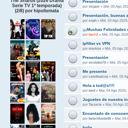
The Shards (2026 Drama
Presentación
Serie TV 1ª temporada)
por
vicjaer
»
Mié, 05 Ago 202
(2/8) por hipolismata
Presentación, buenas a
por
soph
»
Mié, 05 Ago 2026
¡¡¡Muchas Felicidades 
por
barri3
»
Mié, 05 Ago 2026
Ipfilter vs VPN
por
markus
»
Mié, 05 Ago 20
Presentación
por
mrslobo79
»
Mié, 05 Ago
Me presento
por
camiloalcoy
»
Mié, 05 A
Hola a tod@s!!!!
por
wed
»
Mar, 04 Ago 2026,
Juguetes de nuestra in
por
Tarzerix
»
Mar, 04 Ago 2
Encantado de conocer
por
belerofonte06
»
Mar, 04 
holis