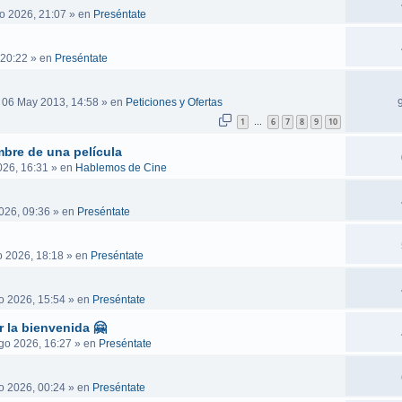
o 2026, 21:07
» en
Preséntate
 20:22
» en
Preséntate
 06 May 2013, 14:58
» en
Peticiones y Ofertas
1
6
7
8
9
10
…
mbre de una película
026, 16:31
» en
Hablemos de Cine
026, 09:36
» en
Preséntate
 2026, 18:18
» en
Preséntate
o 2026, 15:54
» en
Preséntate
r la bienvenida 🤗
go 2026, 16:27
» en
Preséntate
o 2026, 00:24
» en
Preséntate