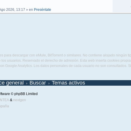
Ago 2026, 13:17
» en
Preséntate
s para descargar con eMule, BitTorrent o similares. No contiene alojado ningún t
 los usuarios. Reservado el derecho de admisión. Esta web inserta cookies propias 
con Google Analytics. Los datos personales de cada usuario no son consultados. 
ice general
Buscar
Temas activos
ftware © phpBB Limited
ENTEA
&
nextgen
spaña