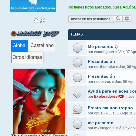
No tienes filtros aplicados, pulsa
Aquí pa
Buscar
Bús
TEMAS
Global
Castellano
Me presento :)
por
wutaifighter
»
Vie, 07 Ag
Otros Idiomas
Presentación
por
northsmoke
»
Jue, 06 A
Presentación
por
nososvos
»
Jue, 06 Ago 
Ayuda para enlaces co
por
ExploradoresP2P
»
Jue,
Presto ma non troppo
por
op616
»
Jue, 06 Ago 202
me presento
por
mxfuegoo
»
Mié, 05 Ago