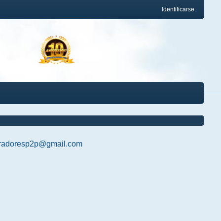
Identificarse
radoresp2p@gmail.com