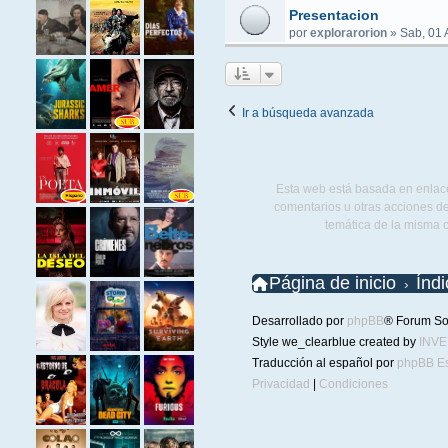
Presentacion
por
explorarorion
»
Sab, 01 
Ir a búsqueda avanzada
Esta web está basada en enlace
comentarios u otras acciones de
temática de la misma 
Página de inicio
Índ
Desarrollado por
phpBB
® Forum So
Style we_clearblue created by
INV
Traducción al español por
phpBB E
Privacidad
|
Condiciones