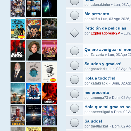
por
adunakinho
»
Lun, 03 Ag
Me presento
por
niil5
»
Lun, 03 Ago 2026,
Petición de peliculas
por
ExploradoresP2P
»
Lun,
Quiero averiguar el no
por
Tarzerix
»
Lun, 03 Ago 2
Saludos y gracias!
por
goatzied
»
Lun, 03 Ago 2
Hola a todo@s!
por
katakrack
»
Dom, 02 Ago
me presento
por
amonga73
»
Dom, 02 Ag
Hola que tal gracias po
por
soccerliga8
»
Dom, 02 A
Saludos!
por
the8lackat
»
Dom, 02 Ag