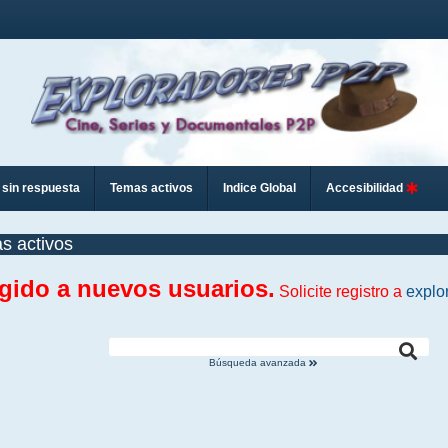
sin respuesta
Temas activos
Indice Global
Accesibilidad
s activos
ngido a nuevos usuarios.
Solicite registro a
explo
Búsqueda avanzada