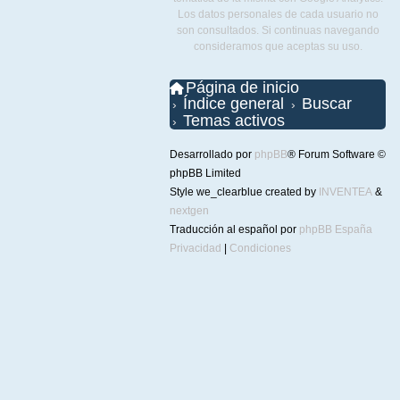
Los datos personales de cada usuario no
son consultados. Si continuas navegando
consideramos que aceptas su uso.
Página de inicio
Índice general
Buscar
Temas activos
Desarrollado por
phpBB
® Forum Software ©
phpBB Limited
Style we_clearblue created by
INVENTEA
&
nextgen
Traducción al español por
phpBB España
Privacidad
|
Condiciones