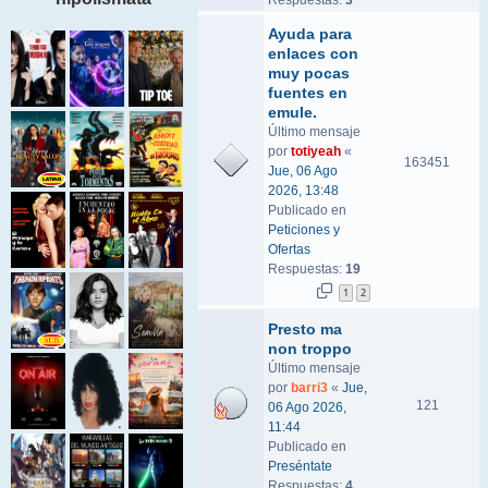
Respuestas:
3
Ayuda para
enlaces con
muy pocas
fuentes en
emule.
Último mensaje
por
totiyeah
«
163451
Jue, 06 Ago
2026, 13:48
Publicado en
Peticiones y
Ofertas
Respuestas:
19
1
2
Presto ma
non troppo
Último mensaje
por
barri3
«
Jue,
121
06 Ago 2026,
11:44
Publicado en
Preséntate
Respuestas:
4