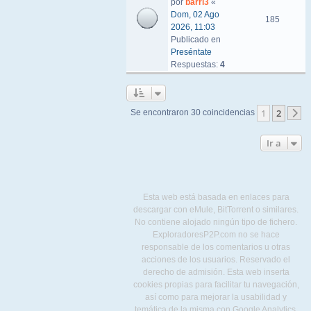
por
barri3
«
Dom, 02 Ago
185
2026, 11:03
Publicado en
Preséntate
Respuestas:
4
1
2
Se encontraron 30 coincidencias
S
Ir a
Esta web está basada en enlaces para
descargar con eMule, BitTorrent o similares.
No contiene alojado ningún tipo de fichero.
ExploradoresP2P.com no se hace
responsable de los comentarios u otras
acciones de los usuarios. Reservado el
derecho de admisión. Esta web inserta
cookies propias para facilitar tu navegación,
así como para mejorar la usabilidad y
temática de la misma con Google Analytics.