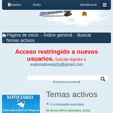
Medallas
Notas
Identificarse
Página de inicio
Índice general
Buscar
Temas activos
Acceso restringido a nuevos
usuarios.
Solicite registro a
exploradoresp2p@gmail.com
Búsqueda avanzada
Temas activos
Ir a búsqueda avanzada
No tienes filtros aplicados, pulsa