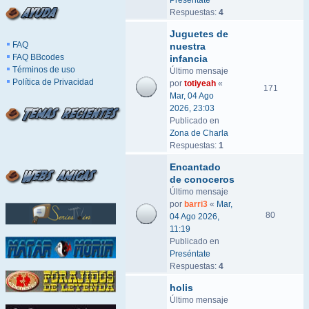
Preséntate
Respuestas:
4
Juguetes de
FAQ
nuestra
FAQ BBcodes
infancia
Términos de uso
Último mensaje
Política de Privacidad
por
totiyeah
«
171
Mar, 04 Ago
2026, 23:03
Publicado en
Zona de Charla
Respuestas:
1
Encantado
de conoceros
Último mensaje
por
barri3
«
Mar,
80
04 Ago 2026,
11:19
Publicado en
Preséntate
Respuestas:
4
holis
Último mensaje