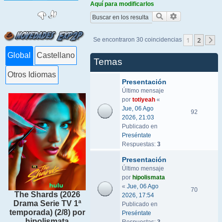
Aquí para modificarlos
Buscar
Búsqueda ava
1
2
Se encontraron 30 coincidencias
S
Global
Castellano
Temas
Otros Idiomas
Presentación
Último mensaje
por
totiyeah
«
Jue, 06 Ago
92
2026, 21:03
Publicado en
Preséntate
Respuestas:
3
Presentación
Último mensaje
por
hipolismata
«
Jue, 06 Ago
70
The Shards (2026
2026, 17:54
Drama Serie TV 1ª
Publicado en
temporada) (2/8) por
Preséntate
hipolismata