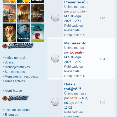
Presentación
Último mensaje
por
gramofolo
«
Mié, 05 Ago
146
2026, 12:51
Publicado en
Preséntate
Respuestas:
5
Me presento
Último mensaje
por
totiyeah
«
Mié, 05 Ago
Índice general
104
2026, 12:00
Buscar
Publicado en
Mensajes nuevos
Preséntate
Sus mensajes
Respuestas:
4
Mensajes sin respuesta
Temas activos
Hola a
tod@s!!!!
Identificarse
Último mensaje
por
barri3
«
Mié,
108
05 Ago 2026,
11:02
Lista de Usuarios
Publicado en
El equipo