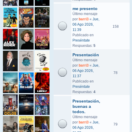
me presento
Último mensaje
por
barri3
«
Jue,
06 Ago 2026,
158
11:39
Publicado en
Preséntate
Respuestas:
5
Presentación
Último mensaje
por
barri3
«
Jue,
06 Ago 2026,
78
11:37
Publicado en
Preséntate
Respuestas:
4
Presentación,
buenas a
todos.
Último mensaje
por
barri3
«
Jue,
79
06 Ago 2026,