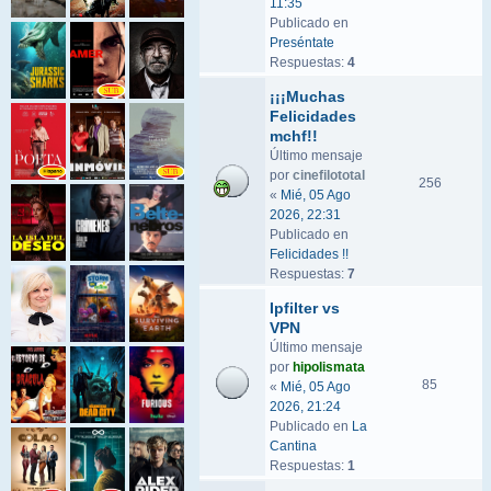
11:35
Publicado en
Preséntate
Respuestas:
4
¡¡¡Muchas
Felicidades
mchf!!
Último mensaje
por
cinefilototal
256
«
Mié, 05 Ago
2026, 22:31
Publicado en
Felicidades !!
Respuestas:
7
Ipfilter vs
VPN
Último mensaje
por
hipolismata
85
«
Mié, 05 Ago
2026, 21:24
Publicado en
La
Cantina
Respuestas:
1