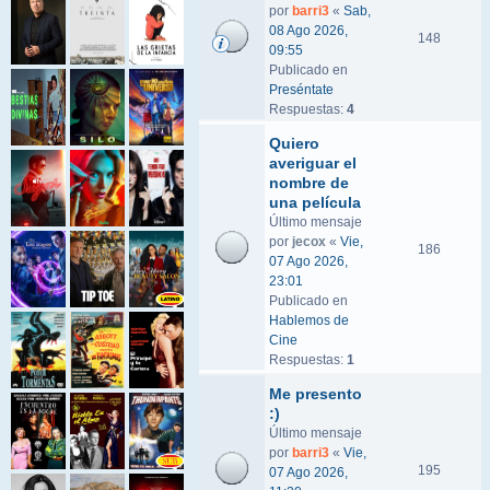
por
barri3
«
Sab,
08 Ago 2026,
148
09:55
Publicado en
Preséntate
Respuestas:
4
Quiero
averiguar el
nombre de
una película
Último mensaje
por
jecox
«
Vie,
186
07 Ago 2026,
23:01
Publicado en
Hablemos de
Cine
Respuestas:
1
Me presento
:)
Último mensaje
por
barri3
«
Vie,
195
07 Ago 2026,