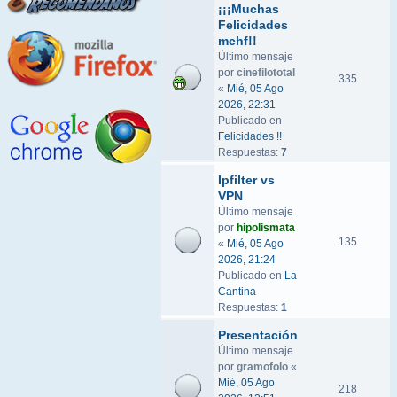
¡¡¡Muchas
Felicidades
mchf!!
Último mensaje
por
cinefilototal
335
«
Mié, 05 Ago
2026, 22:31
Publicado en
Felicidades !!
Respuestas:
7
Ipfilter vs
VPN
Último mensaje
por
hipolismata
135
«
Mié, 05 Ago
2026, 21:24
Publicado en
La
Cantina
Respuestas:
1
Presentación
Último mensaje
por
gramofolo
«
Mié, 05 Ago
218