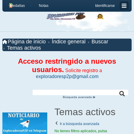
Medallas
Notas
Identificarse
Página de inicio
Índice general
Buscar
Temas activos
Acceso restringido a nuevos
usuarios.
Solicite registro a
exploradoresp2p@gmail.com
Búsqueda avanzada
Temas activos
Ir a búsqueda avanzada
No tienes filtros aplicados, pulsa