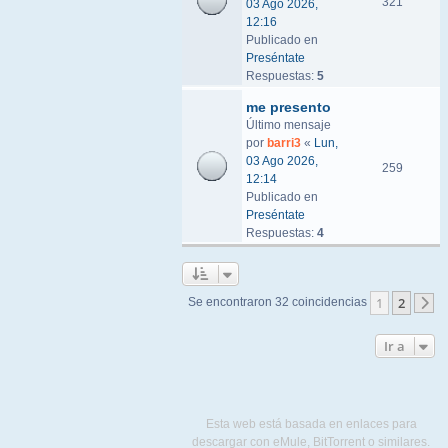
321
03 Ago 2026,
12:16
Publicado en
Preséntate
Respuestas:
5
me presento
Último mensaje
por
barri3
«
Lun,
03 Ago 2026,
259
12:14
Publicado en
Preséntate
Respuestas:
4
1
2
Se encontraron 32 coincidencias
S
Ir a
Esta web está basada en enlaces para
descargar con eMule, BitTorrent o similares.