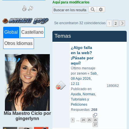
Aquí para modificarlos
Buscar
Búsqueda ava
1
2
Se encontraron 32 coincidencias
S
Global
Castellano
Temas
Otros Idiomas
¿Algo falla
en la web?
¡Pásate por
aquí!
Último mensaje
por
zenon
«
Sab,
08 Ago 2026,
12:11
189062
Publicado en
Ayuda, Normas,
Tutoriales y
Peticiones
Respuestas:
268
Mía Maestro Ciclo por
gingerlynn
1
24
25
26
…
27