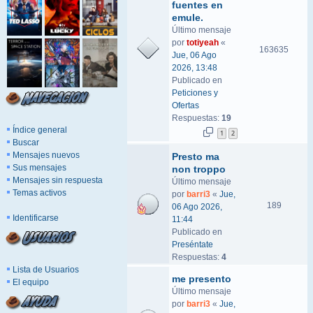
fuentes en
emule.
Último mensaje
por
totiyeah
«
163635
Jue, 06 Ago
2026, 13:48
Publicado en
Peticiones y
Ofertas
Respuestas:
19
Índice general
1
2
Buscar
Mensajes nuevos
Presto ma
Sus mensajes
non troppo
Mensajes sin respuesta
Último mensaje
Temas activos
por
barri3
«
Jue,
189
06 Ago 2026,
Identificarse
11:44
Publicado en
Preséntate
Respuestas:
4
Lista de Usuarios
me presento
El equipo
Último mensaje
por
barri3
«
Jue,