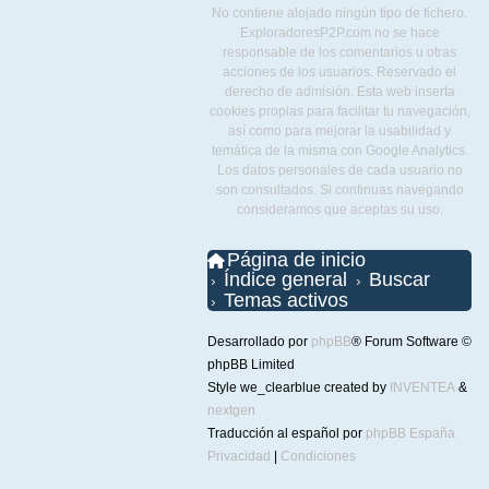
No contiene alojado ningún tipo de fichero.
ExploradoresP2P.com no se hace
responsable de los comentarios u otras
acciones de los usuarios. Reservado el
derecho de admisión. Esta web inserta
cookies propias para facilitar tu navegación,
así como para mejorar la usabilidad y
temática de la misma con Google Analytics.
Los datos personales de cada usuario no
son consultados. Si continuas navegando
consideramos que aceptas su uso.
Página de inicio
Índice general
Buscar
Temas activos
Desarrollado por
phpBB
® Forum Software ©
phpBB Limited
Style we_clearblue created by
INVENTEA
&
nextgen
Traducción al español por
phpBB España
Privacidad
|
Condiciones