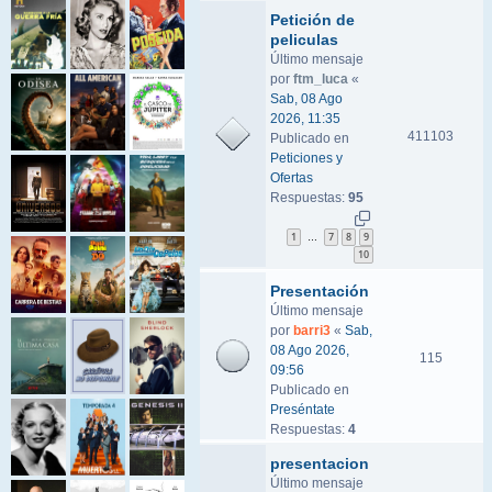
Petición de
peliculas
Último mensaje
por
ftm_luca
«
Sab, 08 Ago
2026, 11:35
411103
Publicado en
Peticiones y
Ofertas
Respuestas:
95
1
7
8
9
…
10
Presentación
Último mensaje
por
barri3
«
Sab,
08 Ago 2026,
115
09:56
Publicado en
Preséntate
Respuestas:
4
presentacion
Último mensaje