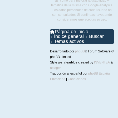
así como para mejorar la usabilidad y
temática de la misma con Google Analytics.
Los datos personales de cada usuario no
son consultados. Si continuas navegando
consideramos que aceptas su uso.
Página de inicio
Índice general
Buscar
Temas activos
Desarrollado por
phpBB
® Forum Software ©
phpBB Limited
Style we_clearblue created by
INVENTEA
&
nextgen
Traducción al español por
phpBB España
Privacidad
|
Condiciones