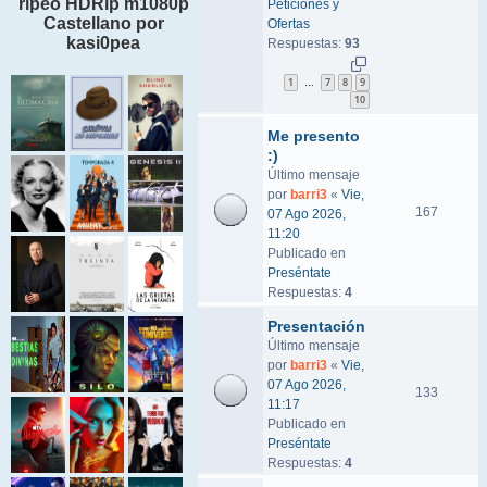
ripeo HDRip m1080p
Peticiones y
Castellano por
Ofertas
kasi0pea
Respuestas:
93
1
7
8
9
…
10
Me presento
:)
Último mensaje
por
barri3
«
Vie,
167
07 Ago 2026,
11:20
Publicado en
Preséntate
Respuestas:
4
Presentación
Último mensaje
por
barri3
«
Vie,
07 Ago 2026,
133
11:17
Publicado en
Preséntate
Respuestas:
4