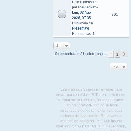
Último mensaje
por
the8lackat
«
Lun, 03 Ago
391
2026, 07:35
Publicado en
Preséntate
Respuestas:
6
1
2
Se encontraron 31 coincidencias
S
Ir a
Esta web está basada en enlaces para
descargar con eMule, BitTorrent o similares.
No contiene alojado ningún tipo de fichero.
ExploradoresP2P.com no se hace
responsable de los comentarios u otras
acciones de los usuarios. Reservado el
derecho de admisión. Esta web inserta
cookies propias para facilitar tu navegación,