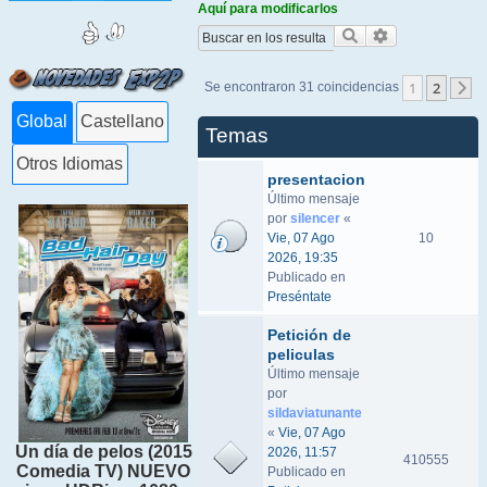
Aquí para modificarlos
Buscar
Búsqueda ava
1
2
Se encontraron 31 coincidencias
S
Global
Castellano
Temas
Otros Idiomas
presentacion
Último mensaje
por
silencer
«
Vie, 07 Ago
10
2026, 19:35
Publicado en
Preséntate
Petición de
peliculas
Último mensaje
por
sildaviatunante
«
Vie, 07 Ago
Un día de pelos (2015
2026, 11:57
410555
Comedia TV) NUEVO
Publicado en