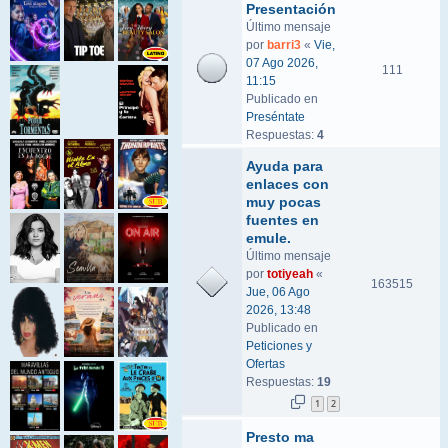
Presentación
Último mensaje
por
barri3
«
Vie,
07 Ago 2026,
111
11:15
Publicado en
Preséntate
Respuestas:
4
Ayuda para
enlaces con
muy pocas
fuentes en
emule.
Último mensaje
por
totiyeah
«
163515
Jue, 06 Ago
2026, 13:48
Publicado en
Peticiones y
Ofertas
Respuestas:
19
1
2
Presto ma