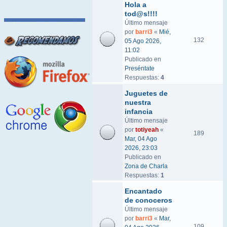
Hola a
tod@s!!!!
Último mensaje
por
barri3
«
Mié,
132
05 Ago 2026,
11:02
Publicado en
Preséntate
Respuestas:
4
Juguetes de
nuestra
infancia
Último mensaje
por
totiyeah
«
189
Mar, 04 Ago
2026, 23:03
Publicado en
Zona de Charla
Respuestas:
1
Encantado
de conoceros
Último mensaje
por
barri3
«
Mar,
109