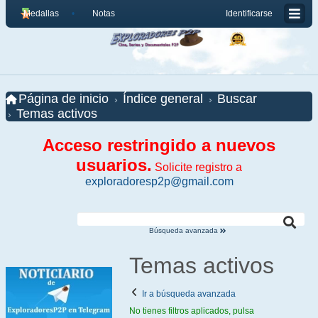
Medallas
Notas
Identificarse
Página de inicio
Índice general
Buscar
Temas activos
Acceso restringido a nuevos
usuarios.
Solicite registro a
exploradoresp2p@gmail.com
Búsqueda avanzada
Temas activos
Ir a búsqueda avanzada
No tienes filtros aplicados, pulsa