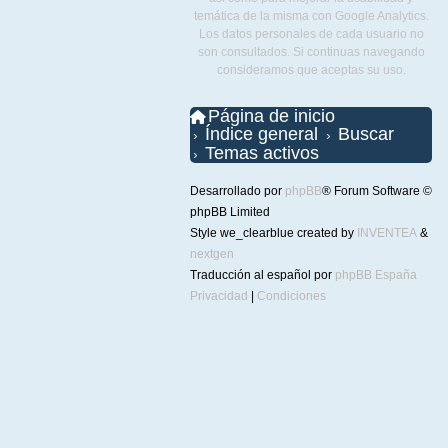
temática de la misma con Google Analytics.
Los datos personales de cada usuario no
son consultados. Si continuas navegando
consideramos que aceptas su uso.
Página de inicio
Índice general
Buscar
Temas activos
Desarrollado por
phpBB
® Forum Software ©
phpBB Limited
Style we_clearblue created by
INVENTEA
&
nextgen
Traducción al español por
phpBB España
Privacidad
|
Condiciones