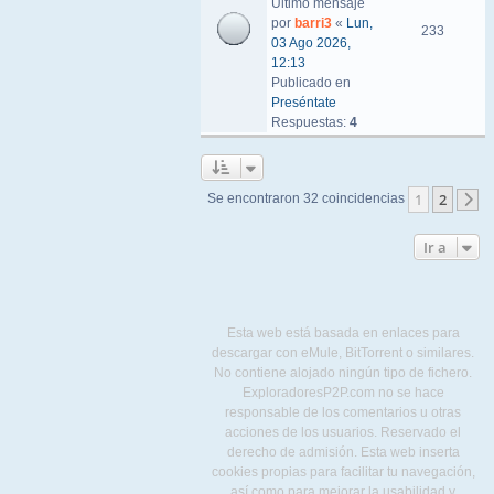
Último mensaje
por
barri3
«
Lun,
233
03 Ago 2026,
12:13
Publicado en
Preséntate
Respuestas:
4
1
2
Se encontraron 32 coincidencias
S
Ir a
Esta web está basada en enlaces para
descargar con eMule, BitTorrent o similares.
No contiene alojado ningún tipo de fichero.
ExploradoresP2P.com no se hace
responsable de los comentarios u otras
acciones de los usuarios. Reservado el
derecho de admisión. Esta web inserta
cookies propias para facilitar tu navegación,
así como para mejorar la usabilidad y