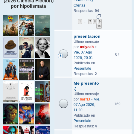
Peticiones y
(2026 Ciencia Ficción)
Ofertas
por hipolismata
Respuestas:
94
1
7
8
9
…
10
presentacion
Último mensaje
por
totiyeah
«
Vie, 07 Ago
67
2026, 20:01
Publicado en
Preséntate
Respuestas:
2
Me presento
:)
Último mensaje
por
barri3
«
Vie,
169
07 Ago 2026,
11:20
Publicado en
Preséntate
Respuestas:
4