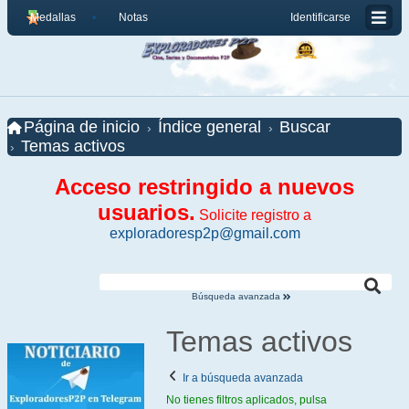
Medallas
Notas
Identificarse
Página de inicio
Índice general
Buscar
Temas activos
Acceso restringido a nuevos
usuarios.
Solicite registro a
exploradoresp2p@gmail.com
Búsqueda avanzada
Temas activos
Ir a búsqueda avanzada
No tienes filtros aplicados, pulsa