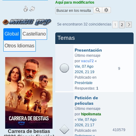
Aquí para modificarlos
Buscar
Búsqueda ava
1
2
Se encontraron 32 coincidencias
S
Global
Castellano
Temas
Otros Idiomas
Presentación
Último mensaje
por
vacu72
«
Vie, 07 Ago
9
2026, 21:19
Publicado en
Preséntate
Respuestas:
1
Petición de
peliculas
Último mensaje
por
hipolismata
«
Vie, 07 Ago
2026, 21:17
410579
Publicado en
Carrera de bestias