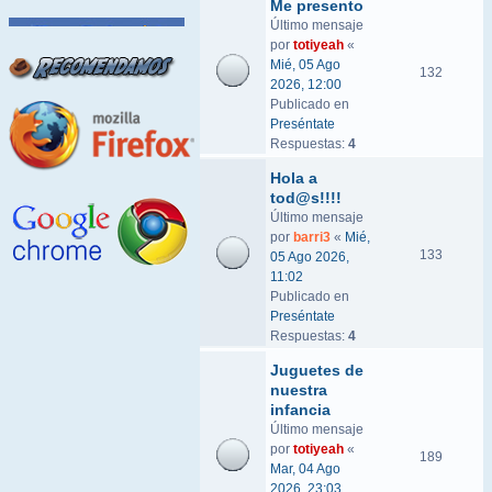
Me presento
Último mensaje
por
totiyeah
«
Mié, 05 Ago
132
2026, 12:00
Publicado en
Preséntate
Respuestas:
4
Hola a
tod@s!!!!
Último mensaje
por
barri3
«
Mié,
133
05 Ago 2026,
11:02
Publicado en
Preséntate
Respuestas:
4
Juguetes de
nuestra
infancia
Último mensaje
por
totiyeah
«
189
Mar, 04 Ago
2026, 23:03