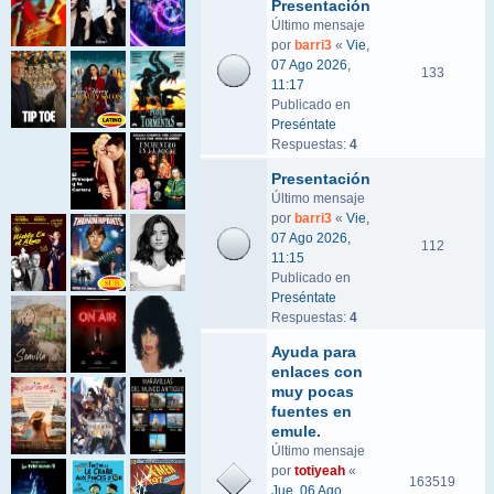
Presentación
Último mensaje
por
barri3
«
Vie,
07 Ago 2026,
133
11:17
Publicado en
Preséntate
Respuestas:
4
Presentación
Último mensaje
por
barri3
«
Vie,
07 Ago 2026,
112
11:15
Publicado en
Preséntate
Respuestas:
4
Ayuda para
enlaces con
muy pocas
fuentes en
emule.
Último mensaje
por
totiyeah
«
163519
Jue, 06 Ago