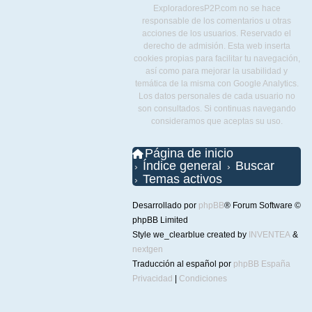
ExploradoresP2P.com no se hace
responsable de los comentarios u otras
acciones de los usuarios. Reservado el
derecho de admisión. Esta web inserta
cookies propias para facilitar tu navegación,
así como para mejorar la usabilidad y
temática de la misma con Google Analytics.
Los datos personales de cada usuario no
son consultados. Si continuas navegando
consideramos que aceptas su uso.
Página de inicio
Índice general
Buscar
Temas activos
Desarrollado por
phpBB
® Forum Software ©
phpBB Limited
Style we_clearblue created by
INVENTEA
&
nextgen
Traducción al español por
phpBB España
Privacidad
|
Condiciones