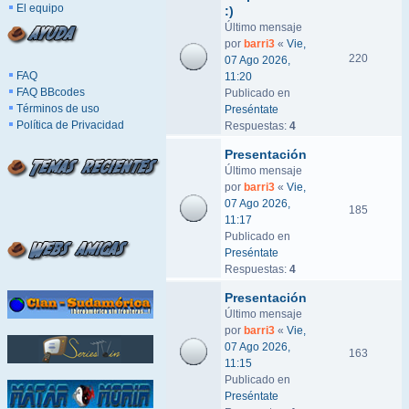
El equipo
:)
Último mensaje
por
barri3
«
Vie,
220
07 Ago 2026,
FAQ
11:20
FAQ BBcodes
Publicado en
Términos de uso
Preséntate
Política de Privacidad
Respuestas:
4
Presentación
Último mensaje
por
barri3
«
Vie,
07 Ago 2026,
185
11:17
Publicado en
Preséntate
Respuestas:
4
Presentación
Último mensaje
por
barri3
«
Vie,
07 Ago 2026,
163
11:15
Publicado en
Preséntate