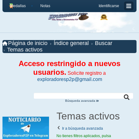
Medallas
Notas
Identificarse
Página de inicio
Índice general
Buscar
Temas activos
Acceso restringido a nuevos
usuarios.
Solicite registro a
exploradoresp2p@gmail.com
Búsqueda avanzada
Temas activos
Ir a búsqueda avanzada
No tienes filtros aplicados, pulsa