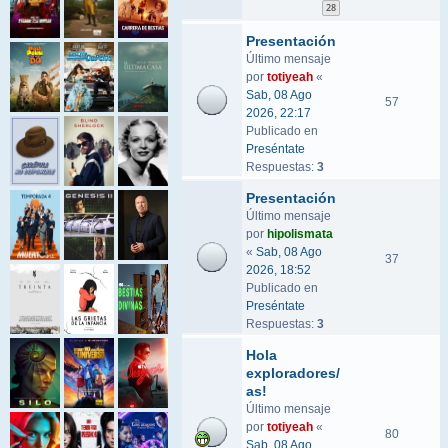
28
Presentación
Último mensaje
por
totiyeah
«
Sab, 08 Ago
57
2026, 22:17
Publicado en
Preséntate
Respuestas:
3
Presentación
Último mensaje
por
hipolismata
«
Sab, 08 Ago
37
2026, 18:52
Publicado en
Preséntate
Respuestas:
3
Hola
exploradores/
as!
Último mensaje
por
totiyeah
«
80
Sab, 08 Ago