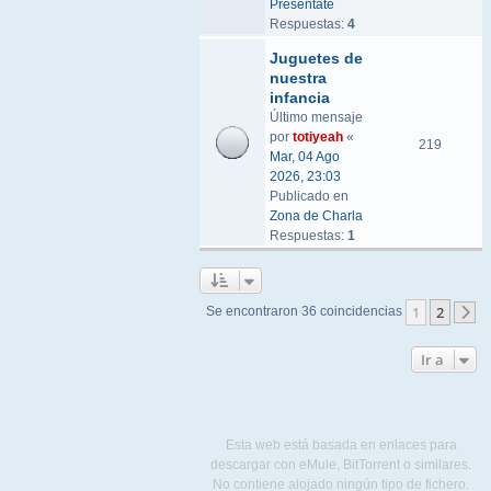
Preséntate
Respuestas:
4
Juguetes de
nuestra
infancia
Último mensaje
por
totiyeah
«
219
Mar, 04 Ago
2026, 23:03
Publicado en
Zona de Charla
Respuestas:
1
1
2
Se encontraron 36 coincidencias
S
Ir a
Esta web está basada en enlaces para
descargar con eMule, BitTorrent o similares.
No contiene alojado ningún tipo de fichero.