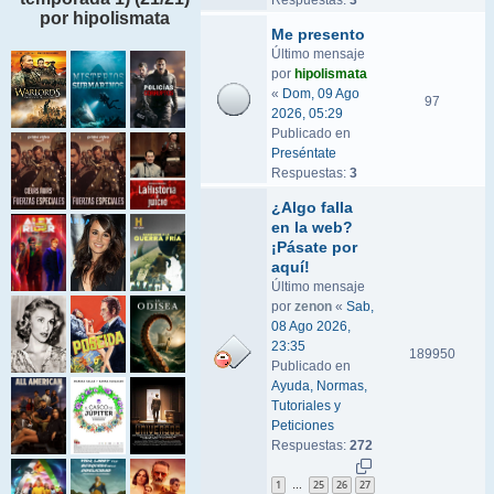
Respuestas:
3
por hipolismata
Me presento
Último mensaje
por
hipolismata
«
Dom, 09 Ago
97
2026, 05:29
Publicado en
Preséntate
Respuestas:
3
¿Algo falla
en la web?
¡Pásate por
aquí!
Último mensaje
por
zenon
«
Sab,
08 Ago 2026,
23:35
189950
Publicado en
Ayuda, Normas,
Tutoriales y
Peticiones
Respuestas:
272
1
25
26
27
…