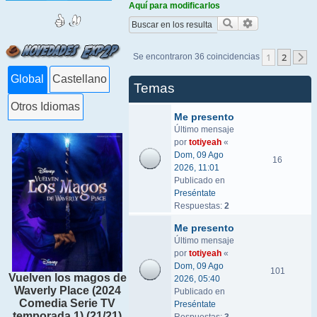
Aquí para modificarlos
Buscar
Búsqueda ava
1
2
Se encontraron 36 coincidencias
S
Global
Castellano
Temas
Otros Idiomas
Me presento
Último mensaje
por
totiyeah
«
Dom, 09 Ago
16
2026, 11:01
Publicado en
Preséntate
Respuestas:
2
Me presento
Último mensaje
por
totiyeah
«
Dom, 09 Ago
101
Vuelven los magos de
2026, 05:40
Waverly Place (2024
Publicado en
Comedia Serie TV
Preséntate
temporada 1) (21/21)