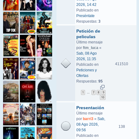
2026, 14:42
Publicado en
Preséntate
Respuestas:
3
Petición de
peliculas
Último mensaje
por
ftm_luca
«
Sab, 08 Ago
2026, 11:35
411510
Publicado en
Peticiones y
Ofertas
Respuestas:
95
1
7
8
9
…
10
Presentación
Último mensaje
por
barri3
«
Sab,
08 Ago 2026,
138
09:56
Publicado en