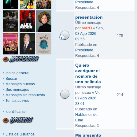
Preséntate
Respuestas:
4
presentacion
Último mensaje
por
barri3
«
Sab,
08 Ago 2026,
175
09:55
Publicado en
Preséntate
Respuestas:
4
Quiero
averiguar el
Índice general
nombre de
Buscar
una película
Mensajes nuevos
Último mensaje
Sus mensajes
por
jecox
«
Vie,
214
Mensajes sin respuesta
07 Ago 2026,
Temas activos
23:01
Publicado en
Identificarse
Hablemos de
Cine
Respuestas:
1
Lista de Usuarios
Me presento