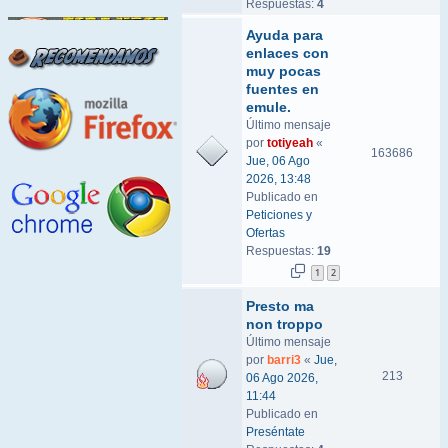
Respuestas:
4
Ayuda para
enlaces con
muy pocas
fuentes en
emule.
Último mensaje
por
totiyeah
«
163686
Jue, 06 Ago
2026, 13:48
Publicado en
Peticiones y
Ofertas
Respuestas:
19
1
2
Presto ma
non troppo
Último mensaje
por
barri3
«
Jue,
213
06 Ago 2026,
11:44
Publicado en
Preséntate