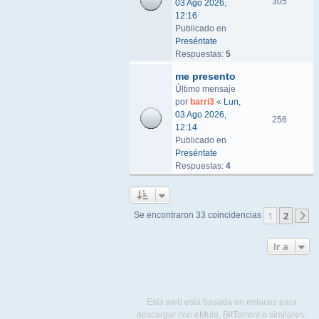
305
03 Ago 2026,
12:16
Publicado en
Preséntate
Respuestas:
5
me presento
Último mensaje
por
barri3
«
Lun,
03 Ago 2026,
256
12:14
Publicado en
Preséntate
Respuestas:
4
1
2
Se encontraron 33 coincidencias
S
Ir a
Esta web está basada en enlaces para
descargar con eMule, BitTorrent o similares.