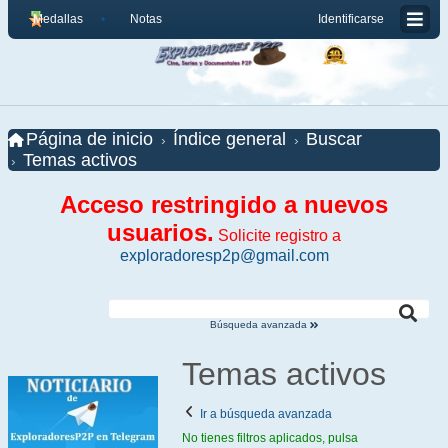
Medallas
Notas
Identificarse
Página de inicio
Índice general
Buscar
Temas activos
Acceso restringido a nuevos
usuarios.
Solicite registro a
exploradoresp2p@gmail.com
Búsqueda avanzada
Temas activos
Ir a búsqueda avanzada
No tienes filtros aplicados, pulsa