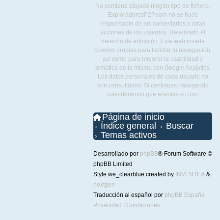
No contiene alojado ningún tipo de fichero.
ExploradoresP2P.com no se hace
responsable de los comentarios u otras
acciones de los usuarios. Reservado el
derecho de admisión. Esta web inserta
cookies propias para facilitar tu navegación,
así como para mejorar la usabilidad y
temática de la misma con Google Analytics.
Los datos personales de cada usuario no
son consultados. Si continuas navegando
consideramos que aceptas su uso.
Página de inicio
Índice general
Buscar
Temas activos
Desarrollado por
phpBB
® Forum Software ©
phpBB Limited
Style we_clearblue created by
INVENTEA
&
nextgen
Traducción al español por
phpBB España
Privacidad
|
Condiciones