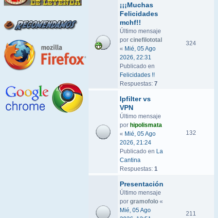
¡¡¡Muchas
Felicidades
mchf!!
Último mensaje
por
cinefilototal
324
«
Mié, 05 Ago
2026, 22:31
Publicado en
Felicidades !!
Respuestas:
7
Ipfilter vs
VPN
Último mensaje
por
hipolismata
132
«
Mié, 05 Ago
2026, 21:24
Publicado en
La
Cantina
Respuestas:
1
Presentación
Último mensaje
por
gramofolo
«
Mié, 05 Ago
211