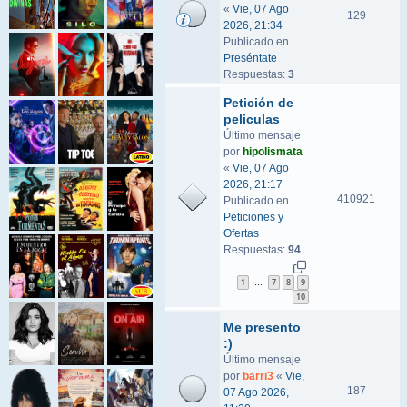
«
Vie, 07 Ago
129
2026, 21:34
Publicado en
Preséntate
Respuestas:
3
Petición de
peliculas
Último mensaje
por
hipolismata
«
Vie, 07 Ago
2026, 21:17
410921
Publicado en
Peticiones y
Ofertas
Respuestas:
94
1
7
8
9
…
10
Me presento
:)
Último mensaje
por
barri3
«
Vie,
187
07 Ago 2026,