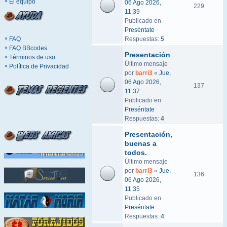
El equipo
06 Ago 2026,
229
11:39
Publicado en
Preséntate
FAQ
Respuestas:
5
FAQ BBcodes
Presentación
Términos de uso
Último mensaje
Política de Privacidad
por
barri3
«
Jue,
06 Ago 2026,
137
11:37
Publicado en
Preséntate
Respuestas:
4
Presentación,
buenas a
todos.
Último mensaje
por
barri3
«
Jue,
136
06 Ago 2026,
11:35
Publicado en
Preséntate
Respuestas:
4