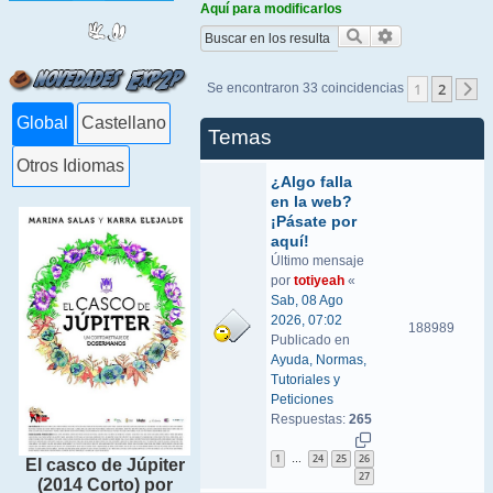
Aquí para modificarlos
Buscar
Búsqueda ava
1
2
Se encontraron 33 coincidencias
S
Global
Castellano
Temas
Otros Idiomas
¿Algo falla
en la web?
¡Pásate por
aquí!
Último mensaje
por
totiyeah
«
Sab, 08 Ago
2026, 07:02
188989
Publicado en
Ayuda, Normas,
Tutoriales y
Peticiones
Respuestas:
265
1
24
25
26
…
El casco de Júpiter
27
(2014 Corto) por