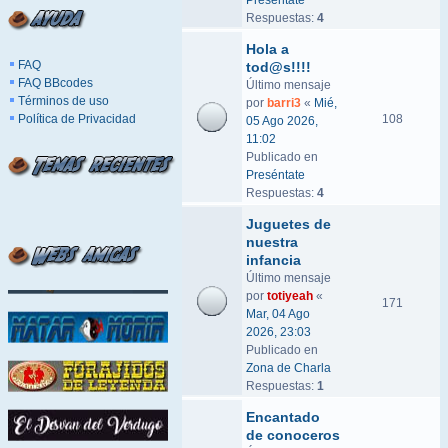
Preséntate
Respuestas:
4
Hola a
FAQ
tod@s!!!!
FAQ BBcodes
Último mensaje
Términos de uso
por
barri3
«
Mié,
Política de Privacidad
108
05 Ago 2026,
11:02
Publicado en
Preséntate
Respuestas:
4
Juguetes de
nuestra
infancia
Último mensaje
por
totiyeah
«
171
Mar, 04 Ago
2026, 23:03
Publicado en
Zona de Charla
Respuestas:
1
Encantado
de conoceros