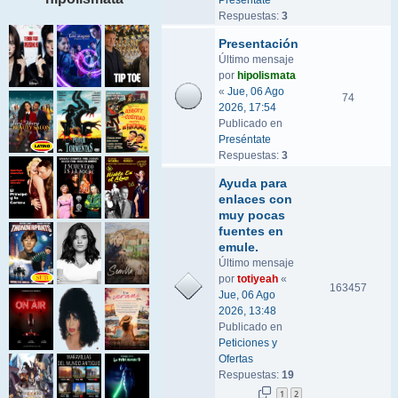
Preséntate
Respuestas:
3
Presentación
Último mensaje
por
hipolismata
«
Jue, 06 Ago
74
2026, 17:54
Publicado en
Preséntate
Respuestas:
3
Ayuda para
enlaces con
muy pocas
fuentes en
emule.
Último mensaje
por
totiyeah
«
163457
Jue, 06 Ago
2026, 13:48
Publicado en
Peticiones y
Ofertas
Respuestas:
19
1
2