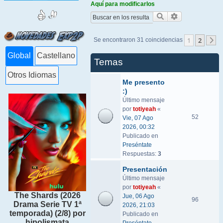
Aquí para modificarlos
Buscar
Búsqueda ava
1
2
Se encontraron 31 coincidencias
S
Global
Castellano
Temas
Otros Idiomas
Me presento
:)
Último mensaje
por
totiyeah
«
52
Vie, 07 Ago
2026, 00:32
Publicado en
Preséntate
Respuestas:
3
Presentación
Último mensaje
por
totiyeah
«
The Shards (2026
Jue, 06 Ago
96
Drama Serie TV 1ª
2026, 21:03
temporada) (2/8) por
Publicado en
hipolismata