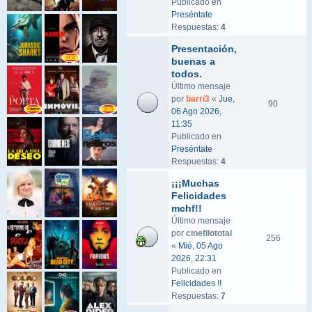
Publicado en
Preséntate
Respuestas:
4
Presentación,
buenas a
todos.
Último mensaje
por
barri3
«
Jue,
90
06 Ago 2026,
11:35
Publicado en
Preséntate
Respuestas:
4
¡¡¡Muchas
Felicidades
mchf!!
Último mensaje
por
cinefilototal
256
«
Mié, 05 Ago
2026, 22:31
Publicado en
Felicidades !!
Respuestas:
7