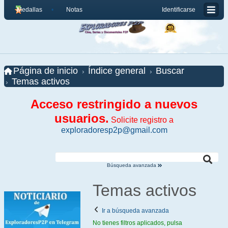
Medallas
Notas
Identificarse
Página de inicio
Índice general
Buscar
Temas activos
Acceso restringido a nuevos
usuarios.
Solicite registro a
exploradoresp2p@gmail.com
Búsqueda avanzada
Temas activos
Ir a búsqueda avanzada
No tienes filtros aplicados, pulsa