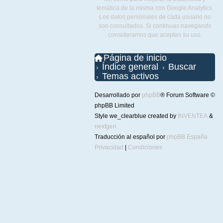
temática de la misma con Google Analytics.
Los datos personales de cada usuario no
son consultados. Si continuas navegando
consideramos que aceptas su uso.
Página de inicio
Índice general
Buscar
Temas activos
Desarrollado por
phpBB
® Forum Software ©
phpBB Limited
Style we_clearblue created by
INVENTEA
&
nextgen
Traducción al español por
phpBB España
Privacidad
|
Condiciones