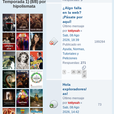
Respuestas:
3
Temporada 1) (8/8) por
hipolismata
¿Algo falla
en la web?
¡Pásate por
aquí!
Último mensaje
por
totiyeah
«
Sab, 08 Ago
2026, 18:39
189284
Publicado en
Ayuda, Normas,
Tutoriales y
Peticiones
Respuestas:
271
1
25
26
27
…
28
Hola
exploradores/
as!
Último mensaje
por
totiyeah
«
73
Sab, 08 Ago
2026, 14:42