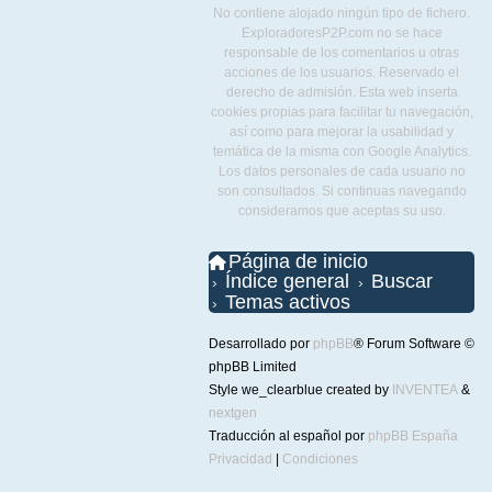
No contiene alojado ningún tipo de fichero.
ExploradoresP2P.com no se hace
responsable de los comentarios u otras
acciones de los usuarios. Reservado el
derecho de admisión. Esta web inserta
cookies propias para facilitar tu navegación,
así como para mejorar la usabilidad y
temática de la misma con Google Analytics.
Los datos personales de cada usuario no
son consultados. Si continuas navegando
consideramos que aceptas su uso.
Página de inicio
Índice general
Buscar
Temas activos
Desarrollado por
phpBB
® Forum Software ©
phpBB Limited
Style we_clearblue created by
INVENTEA
&
nextgen
Traducción al español por
phpBB España
Privacidad
|
Condiciones