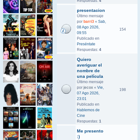
Respuestas:
4
presentacion
Último mensaje
por
barri3
«
Sab,
08 Ago 2026,
154
09:55
Publicado en
Preséntate
Respuestas:
4
Quiero
averiguar el
nombre de
una película
Último mensaje
por
jecox
«
Vie,
198
07 Ago 2026,
23:01
Publicado en
Hablemos de
Cine
Respuestas:
1
Me presento
:)