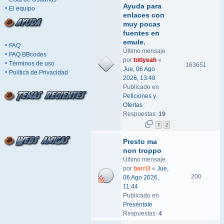
Ayuda para
El equipo
enlaces con
muy pocas
fuentes en
emule.
FAQ
Último mensaje
FAQ BBcodes
por
totiyeah
«
Términos de uso
163651
Jue, 06 Ago
Política de Privacidad
2026, 13:48
Publicado en
Peticiones y
Ofertas
Respuestas:
19
1
2
Presto ma
non troppo
Último mensaje
por
barri3
«
Jue,
200
06 Ago 2026,
11:44
Publicado en
Preséntate
Respuestas:
4