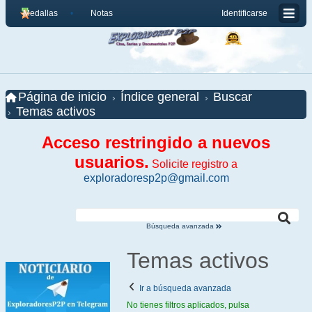
Medallas
Notas
Identificarse
Página de inicio
Índice general
Buscar
Temas activos
Acceso restringido a nuevos
usuarios.
Solicite registro a
exploradoresp2p@gmail.com
Búsqueda avanzada
Temas activos
Ir a búsqueda avanzada
No tienes filtros aplicados, pulsa