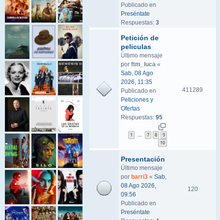
Publicado en
Preséntate
Respuestas:
3
Petición de
peliculas
Último mensaje
por
ftm_luca
«
Sab, 08 Ago
2026, 11:35
411289
Publicado en
Peticiones y
Ofertas
Respuestas:
95
1
7
8
9
…
10
Presentación
Último mensaje
por
barri3
«
Sab,
08 Ago 2026,
120
09:56
Publicado en
Preséntate