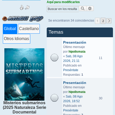
Aquí para modificarlos
Buscar
Búsqueda ava
1
2
Se encontraron 34 coincidencias
S
Global
Castellano
Temas
Otros Idiomas
Presentación
Último mensaje
por
hipolismata
«
Sab, 08 Ago
11
2026, 21:11
Publicado en
Preséntate
Respuestas:
1
Presentación
Último mensaje
por
hipolismata
«
Sab, 08 Ago
30
2026, 18:52
Misterios submarinos
Publicado en
(2025 Naturaleza Serie
Preséntate
Documental