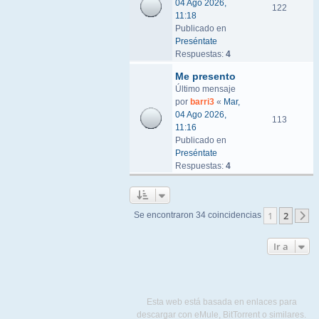
04 Ago 2026,
122
11:18
Publicado en
Preséntate
Respuestas:
4
Me presento
Último mensaje
por
barri3
«
Mar,
04 Ago 2026,
113
11:16
Publicado en
Preséntate
Respuestas:
4
1
2
Se encontraron 34 coincidencias
S
Ir a
Esta web está basada en enlaces para
descargar con eMule, BitTorrent o similares.