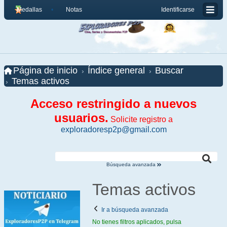
Medallas
Notas
Identificarse
Página de inicio
Índice general
Buscar
Temas activos
Acceso restringido a nuevos
usuarios.
Solicite registro a
exploradoresp2p@gmail.com
Búsqueda avanzada
Temas activos
Ir a búsqueda avanzada
No tienes filtros aplicados, pulsa