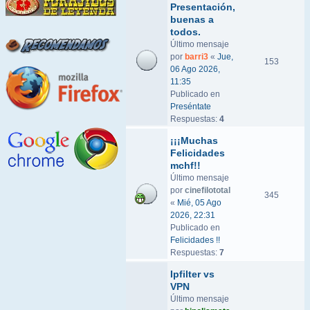
Presentación,
buenas a
todos.
Último mensaje
por
barri3
«
Jue,
153
06 Ago 2026,
11:35
Publicado en
Preséntate
Respuestas:
4
¡¡¡Muchas
Felicidades
mchf!!
Último mensaje
por
cinefilototal
345
«
Mié, 05 Ago
2026, 22:31
Publicado en
Felicidades !!
Respuestas:
7
Ipfilter vs
VPN
Último mensaje