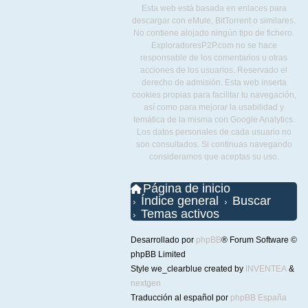
Esta web está basada en enlaces para
descargar con eMule, BitTorrent o similares.
No contiene alojado ningún tipo de fichero.
ExploradoresP2P.com no se hace
responsable de los comentarios u otras
acciones de los usuarios. Reservado el
derecho de admisión. Esta web inserta
cookies propias para facilitar tu navegación,
así como para mejorar la usabilidad y
temática de la misma con Google Analytics.
Los datos personales de cada usuario no
son consultados. Si continuas navegando
consideramos que aceptas su uso.
Página de inicio
Índice general
Buscar
Temas activos
Desarrollado por
phpBB
® Forum Software ©
phpBB Limited
Style we_clearblue created by
INVENTEA
&
nextgen
Traducción al español por
phpBB España