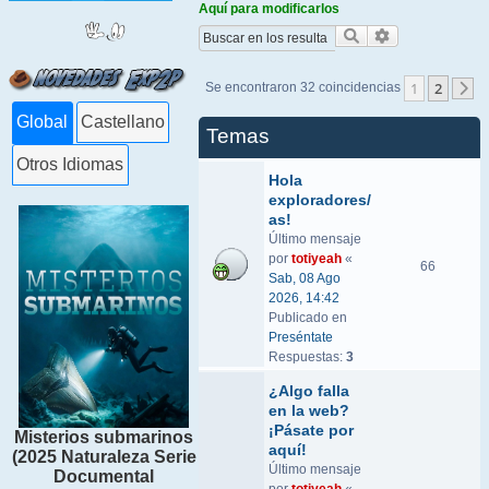
Aquí para modificarlos
Buscar
Búsqueda ava
1
2
Se encontraron 32 coincidencias
S
Global
Castellano
Temas
Otros Idiomas
Hola
exploradores/
as!
Último mensaje
por
totiyeah
«
66
Sab, 08 Ago
2026, 14:42
Publicado en
Preséntate
Respuestas:
3
¿Algo falla
en la web?
¡Pásate por
Misterios submarinos
aquí!
(2025 Naturaleza Serie
Último mensaje
Documental