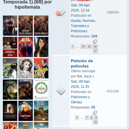
por
totiyeah
«
Temporada 1) (8/8) por
Sab, 08 Ago
hipolismata
2026, 12:34
189154
Publicado en
Ayuda, Normas,
Tutoriales y
Peticiones
Respuestas:
269
1
24
25
26
…
27
Petición de
peliculas
Último mensaje
por
ftm_luca
«
Sab, 08 Ago
2026, 11:35
411144
Publicado en
Peticiones y
Ofertas
Respuestas:
95
1
7
8
9
…
10