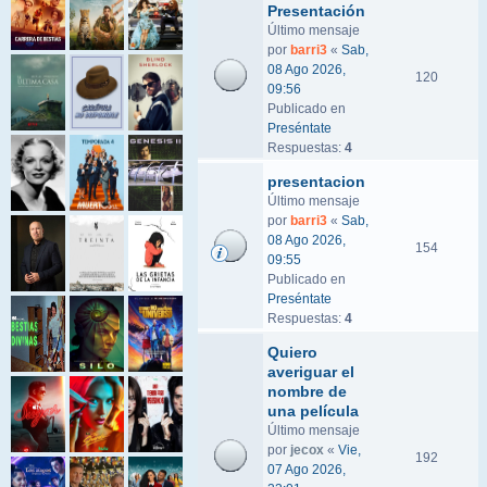
Presentación
Último mensaje
por
barri3
«
Sab,
08 Ago 2026,
120
09:56
Publicado en
Preséntate
Respuestas:
4
presentacion
Último mensaje
por
barri3
«
Sab,
08 Ago 2026,
154
09:55
Publicado en
Preséntate
Respuestas:
4
Quiero
averiguar el
nombre de
una película
Último mensaje
por
jecox
«
Vie,
192
07 Ago 2026,