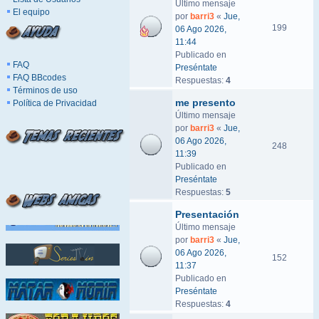
Último mensaje
El equipo
por
barri3
«
Jue,
199
06 Ago 2026,
11:44
Publicado en
FAQ
Preséntate
FAQ BBcodes
Respuestas:
4
Términos de uso
me presento
Política de Privacidad
Último mensaje
por
barri3
«
Jue,
06 Ago 2026,
248
11:39
Publicado en
Preséntate
Respuestas:
5
Presentación
Último mensaje
por
barri3
«
Jue,
06 Ago 2026,
152
11:37
Publicado en
Preséntate
Respuestas:
4