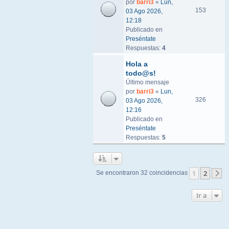
por
barri3
«
Lun,
153
03 Ago 2026,
12:18
Publicado en
Preséntate
Respuestas:
4
Hola a
todo@s!
Último mensaje
por
barri3
«
Lun,
326
03 Ago 2026,
12:16
Publicado en
Preséntate
Respuestas:
5
1
2
Se encontraron 32 coincidencias
S
Ir a