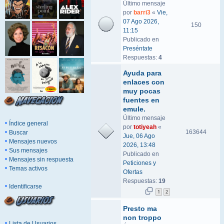
Último mensaje
por
barri3
«
Vie,
07 Ago 2026,
150
11:15
Publicado en
Preséntate
Respuestas:
4
Ayuda para
enlaces con
muy pocas
fuentes en
emule.
Último mensaje
Índice general
por
totiyeah
«
163644
Buscar
Jue, 06 Ago
Mensajes nuevos
2026, 13:48
Sus mensajes
Publicado en
Mensajes sin respuesta
Peticiones y
Temas activos
Ofertas
Respuestas:
19
Identificarse
1
2
Presto ma
non troppo
Lista de Usuarios