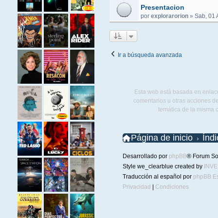
Presentacion
por
explorarorion
»
Sab, 01 
Ir a búsqueda avanzada
Esta web está basada en enlace
comentarios u otras acciones de
temática de la misma 
Página de inicio
Índ
Desarrollado por
phpBB
® Forum So
Style we_clearblue created by
INV
Traducción al español por
phpBB E
Privacidad
|
Condiciones