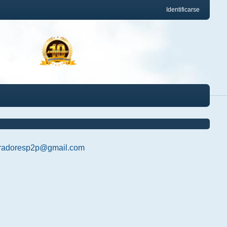
Identificarse
radoresp2p@gmail.com