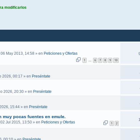
ra modificarlos
queda avanzada
 06 May 2013, 14:58
» en
Peticiones y Ofertas
1
6
7
8
9
10
…
o 2026, 00:17
» en
Preséntate
go 2026, 20:30
» en
Preséntate
2026, 15:44
» en
Preséntate
n muy pocas fuentes en emule.
 02 Jul 2015, 13:50
» en
Peticiones y Ofertas
1
2
6, 00:10
» en
Preséntate