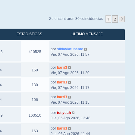
1
2
Se encontraron 30 coincidencias
Sigu
ESTADÍSTICAS
ÚLTIMO MENSAJE
por
sildaviatunante
93
410525
Vie, 07 Ago 2026, 11:57
por
barri3
4
160
Vie, 07 Ago 2026, 11:20
por
barri3
4
130
Vie, 07 Ago 2026, 11:17
por
barri3
4
106
Vie, 07 Ago 2026, 11:15
por
totiyeah
19
163510
Jue, 06 Ago 2026, 13:48
por
barri3
4
163
Jue, 06 Ago 2026, 11:44