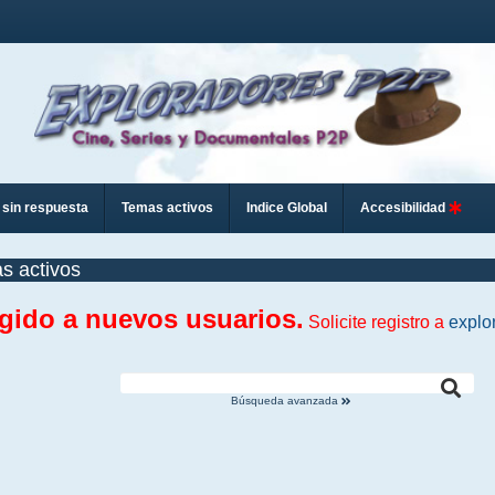
sin respuesta
Temas activos
Indice Global
Accesibilidad
s activos
ngido a nuevos usuarios.
Solicite registro a
explo
Búsqueda avanzada