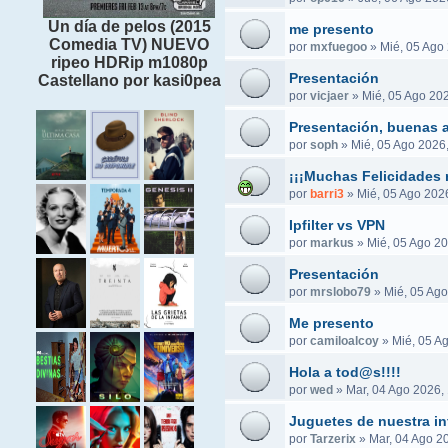
Un día de pelos (2015
me presento
Comedia TV) NUEVO
por
mxfuegoo
»
Mié, 05 Ago
ripeo HDRip m1080p
Presentación
Castellano por kasi0pea
por
vicjaer
»
Mié, 05 Ago 202
Presentación, buenas a
por
soph
»
Mié, 05 Ago 2026
¡¡¡Muchas Felicidades 
por
barri3
»
Mié, 05 Ago 2026
Ipfilter vs VPN
por
markus
»
Mié, 05 Ago 20
Presentación
por
mrslobo79
»
Mié, 05 Ago
Me presento
por
camiloalcoy
»
Mié, 05 A
Hola a tod@s!!!!
por
wed
»
Mar, 04 Ago 2026,
Juguetes de nuestra in
por
Tarzerix
»
Mar, 04 Ago 2