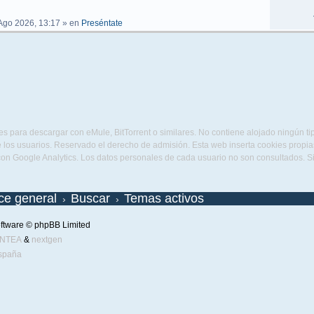
Ago 2026, 13:17
» en
Preséntate
s para descargar con eMule, BitTorrent o similares. No contiene alojado ningún t
 los usuarios. Reservado el derecho de admisión. Esta web inserta cookies propias 
con Google Analytics. Los datos personales de cada usuario no son consultados. 
ice general
Buscar
Temas activos
ftware © phpBB Limited
ENTEA
&
nextgen
spaña