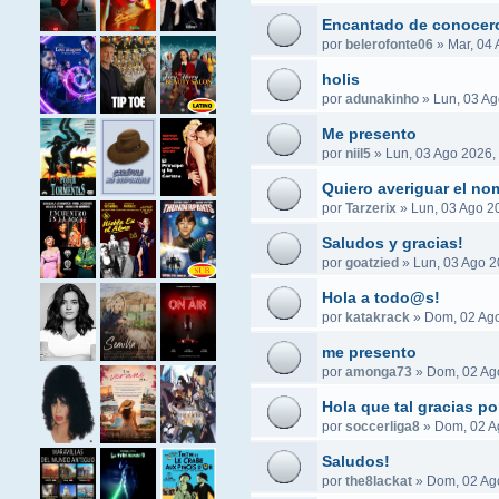
Encantado de conocer
por
belerofonte06
»
Mar, 04 
holis
por
adunakinho
»
Lun, 03 Ag
Me presento
por
niil5
»
Lun, 03 Ago 2026,
Quiero averiguar el no
por
Tarzerix
»
Lun, 03 Ago 2
Saludos y gracias!
por
goatzied
»
Lun, 03 Ago 2
Hola a todo@s!
por
katakrack
»
Dom, 02 Ago
me presento
por
amonga73
»
Dom, 02 Ag
Hola que tal gracias po
por
soccerliga8
»
Dom, 02 A
Saludos!
por
the8lackat
»
Dom, 02 Ag