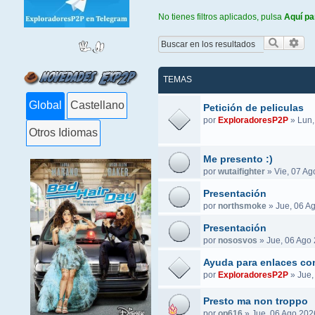
No tienes filtros aplicados, pulsa
Aquí pa
Buscar
Bús
TEMAS
Global
Castellano
Petición de peliculas
por
ExploradoresP2P
»
Lun,
Otros Idiomas
Me presento :)
por
wutaifighter
»
Vie, 07 Ag
Presentación
por
northsmoke
»
Jue, 06 A
Presentación
por
nososvos
»
Jue, 06 Ago 
Ayuda para enlaces co
por
ExploradoresP2P
»
Jue,
Presto ma non troppo
por
op616
»
Jue, 06 Ago 202