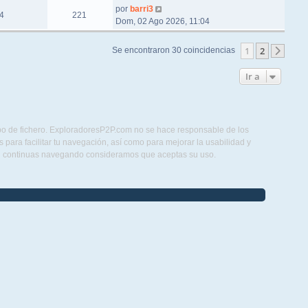
por
barri3
4
221
Dom, 02 Ago 2026, 11:04
1
2
Se encontraron 30 coincidencias
Sigu
Ir a
ipo de fichero. ExploradoresP2P.com no se hace responsable de los
para facilitar tu navegación, así como para mejorar la usabilidad y
Si continuas navegando consideramos que aceptas su uso.