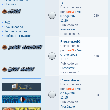
Lista de Usuarios
:)
El equipo
Último mensaje
por
barri3
«
Vie,
220
07 Ago 2026,
11:20
FAQ
Publicado en
FAQ BBcodes
Preséntate
Términos de uso
Respuestas:
4
Política de Privacidad
Presentación
Último mensaje
por
barri3
«
Vie,
07 Ago 2026,
186
11:17
Publicado en
Preséntate
Respuestas:
4
Presentación
Último mensaje
por
barri3
«
Vie,
07 Ago 2026,
163
11:15
Publicado en
Preséntate