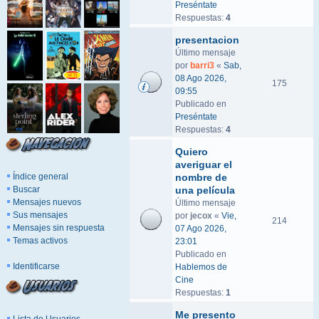
Preséntate
Respuestas:
4
presentacion
Último mensaje
por
barri3
«
Sab,
08 Ago 2026,
175
09:55
Publicado en
Preséntate
Respuestas:
4
Quiero
averiguar el
Índice general
nombre de
Buscar
una película
Mensajes nuevos
Último mensaje
Sus mensajes
por
jecox
«
Vie,
214
Mensajes sin respuesta
07 Ago 2026,
Temas activos
23:01
Publicado en
Identificarse
Hablemos de
Cine
Respuestas:
1
Me presento