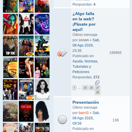
Respuestas:
4
¿Algo falla
en la web?
¡Pásate por
aquí!
Último mensaje
por
zenon
«
Sab,
08 Ago 2026,
23:35
189965
Publicado en
Ayuda, Normas,
Tutoriales y
Peticiones
Respuestas:
272
1
25
26
27
…
28
Presentación
Último mensaje
por
barri3
«
Sab,
08 Ago 2026,
138
09:56
Publicado en