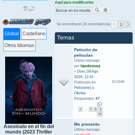
Aquí para modificarlos
Buscar
Búsqueda ava
1
2
Se encontraron 33 coincidencias
S
Global
Castellano
Temas
Otros Idiomas
Petición de
peliculas
Último mensaje
por
hipolismata
«
Dom, 09 Ago
2026, 12:41
411546
Publicado en
Peticiones y
Ofertas
Respuestas:
97
1
7
8
9
…
10
Me presento
Asesinato en el fin del
Último mensaje
mundo (2023 Thriller