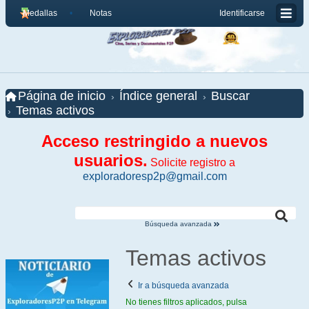
Medallas
Notas
Identificarse
Página de inicio
Índice general
Buscar
Temas activos
Acceso restringido a nuevos
usuarios.
Solicite registro a
exploradoresp2p@gmail.com
Búsqueda avanzada
Temas activos
Ir a búsqueda avanzada
No tienes filtros aplicados, pulsa