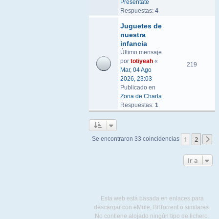
Preséntate
Respuestas:
4
Juguetes de
nuestra
infancia
Último mensaje
por
totiyeah
«
219
Mar, 04 Ago
2026, 23:03
Publicado en
Zona de Charla
Respuestas:
1
1
2
Se encontraron 33 coincidencias
S
Ir a
Esta web está basada en enlaces para
descargar con eMule, BitTorrent o similares.
No contiene alojado ningún tipo de fichero.