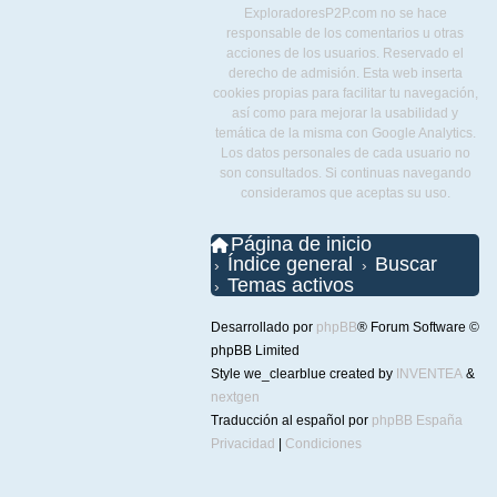
ExploradoresP2P.com no se hace
responsable de los comentarios u otras
acciones de los usuarios. Reservado el
derecho de admisión. Esta web inserta
cookies propias para facilitar tu navegación,
así como para mejorar la usabilidad y
temática de la misma con Google Analytics.
Los datos personales de cada usuario no
son consultados. Si continuas navegando
consideramos que aceptas su uso.
Página de inicio
Índice general
Buscar
Temas activos
Desarrollado por
phpBB
® Forum Software ©
phpBB Limited
Style we_clearblue created by
INVENTEA
&
nextgen
Traducción al español por
phpBB España
Privacidad
|
Condiciones