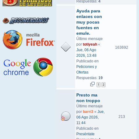
Respuestas:
4
Ayuda para
enlaces con
muy pocas
fuentes en
emule.
Último mensaje
por
totiyeah
«
163692
Jue, 06 Ago
2026, 13:48
Publicado en
Peticiones y
Ofertas
Respuestas:
19
1
2
Presto ma
non troppo
Último mensaje
por
barri3
«
Jue,
213
06 Ago 2026,
11:44
Publicado en
Preséntate