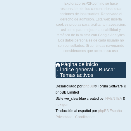
ExploradoresP2P.com no se hace
responsable de los comentarios u otras
acciones de los usuarios. Reservado el
derecho de admisión. Esta web inserta
cookies propias para facilitar tu navegación,
así como para mejorar la usabilidad y
temática de la misma con Google Analytics.
Los datos personales de cada usuario no
son consultados. Si continuas navegando
consideramos que aceptas su uso.
Página de inicio
Índice general
Buscar
Temas activos
Desarrollado por
phpBB
® Forum Software ©
phpBB Limited
Style we_clearblue created by
INVENTEA
&
nextgen
Traducción al español por
phpBB España
Privacidad
|
Condiciones