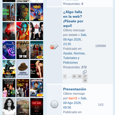
Respuestas:
4
¿Algo falla
en la web?
¡Pásate por
aquí!
Último mensaje
por
zenon
«
Sab,
08 Ago 2026,
23:35
189986
Publicado en
Ayuda, Normas,
Tutoriales y
Peticiones
Respuestas:
272
1
25
26
27
…
28
Presentación
Último mensaje
por
barri3
«
Sab,
08 Ago 2026,
143
09:56
Publicado en