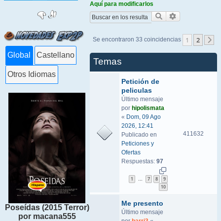
Aquí para modificarlos
Buscar
Búsqueda ava
1
2
Se encontraron 33 coincidencias
S
Global
Castellano
Temas
Otros Idiomas
Petición de
peliculas
Último mensaje
por
hipolismata
«
Dom, 09 Ago
2026, 12:41
411632
Publicado en
Peticiones y
Ofertas
Respuestas:
97
1
7
8
9
…
10
Me presento
Poseídas (2015 Terror)
Último mensaje
por macana555