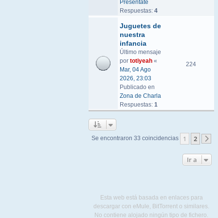
Preséntate
Respuestas:
4
Juguetes de
nuestra
infancia
Último mensaje
por
totiyeah
«
224
Mar, 04 Ago
2026, 23:03
Publicado en
Zona de Charla
Respuestas:
1
1
2
Se encontraron 33 coincidencias
S
Ir a
Esta web está basada en enlaces para
descargar con eMule, BitTorrent o similares.
No contiene alojado ningún tipo de fichero.