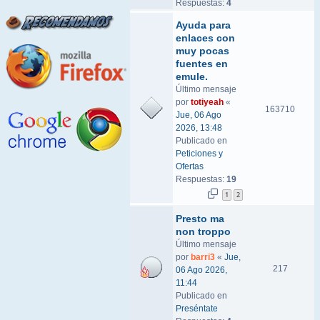
Respuestas:
4
Ayuda para
enlaces con
muy pocas
fuentes en
emule.
Último mensaje
por
totiyeah
«
163710
Jue, 06 Ago
2026, 13:48
Publicado en
Peticiones y
Ofertas
Respuestas:
19
1
2
Presto ma
non troppo
Último mensaje
por
barri3
«
Jue,
217
06 Ago 2026,
11:44
Publicado en
Preséntate