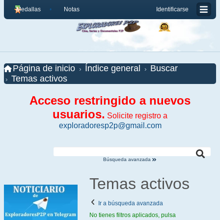
Medallas
Notas
Identificarse
Página de inicio
Índice general
Buscar
Temas activos
Acceso restringido a nuevos
usuarios.
Solicite registro a
exploradoresp2p@gmail.com
Búsqueda avanzada
Temas activos
Ir a búsqueda avanzada
No tienes filtros aplicados, pulsa