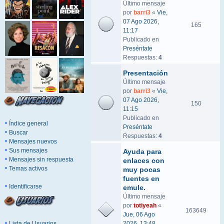
Último mensaje
por
barri3
«
Vie,
07 Ago 2026,
165
11:17
Publicado en
Preséntate
Respuestas:
4
Presentación
Último mensaje
por
barri3
«
Vie,
07 Ago 2026,
150
11:15
Publicado en
Índice general
Preséntate
Buscar
Respuestas:
4
Mensajes nuevos
Sus mensajes
Ayuda para
Mensajes sin respuesta
enlaces con
Temas activos
muy pocas
fuentes en
Identificarse
emule.
Último mensaje
por
totiyeah
«
163649
Jue, 06 Ago
Lista de Usuarios
2026, 13:48