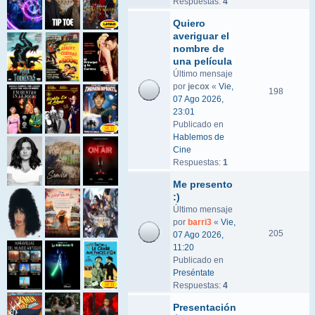
Respuestas:
4
Quiero
averiguar el
nombre de
una película
Último mensaje
por
jecox
«
Vie,
198
07 Ago 2026,
23:01
Publicado en
Hablemos de
Cine
Respuestas:
1
Me presento
:)
Último mensaje
por
barri3
«
Vie,
205
07 Ago 2026,
11:20
Publicado en
Preséntate
Respuestas:
4
Presentación