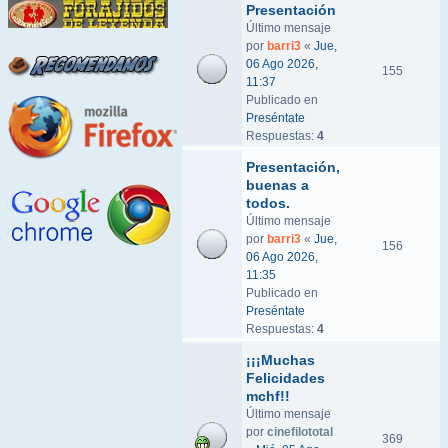
Presentación
Último mensaje
por
barri3
«
Jue,
06 Ago 2026,
155
11:37
Publicado en
Preséntate
Respuestas:
4
Presentación,
buenas a
todos.
Último mensaje
por
barri3
«
Jue,
156
06 Ago 2026,
11:35
Publicado en
Preséntate
Respuestas:
4
¡¡¡Muchas
Felicidades
mchf!!
Último mensaje
por
cinefilototal
369