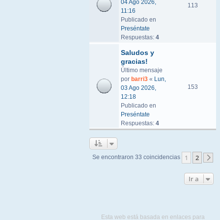
04 Ago 2026,
113
11:16
Publicado en
Preséntate
Respuestas:
4
Saludos y
gracias!
Último mensaje
por
barri3
«
Lun,
153
03 Ago 2026,
12:18
Publicado en
Preséntate
Respuestas:
4
1
2
Se encontraron 33 coincidencias
S
Ir a
Esta web está basada en enlaces para