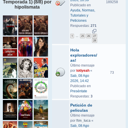
2026, 18:39
Temporada 1) (8/8) por
189258
Publicado en
hipolismata
Ayuda, Normas,
Tutoriales y
Peticiones
Respuestas:
271
1
25
26
27
…
28
Hola
exploradores/
as!
Último mensaje
por
totiyeah
«
73
Sab, 08 Ago
2026, 14:42
Publicado en
Preséntate
Respuestas:
3
Petición de
peliculas
Último mensaje
por
ftm_luca
«
Sab, 08 Ago