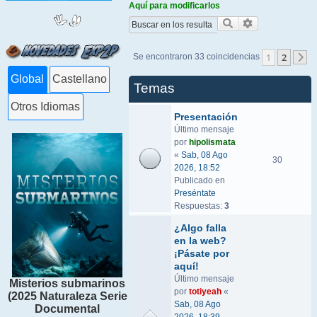
Aquí para modificarlos
Buscar
Búsqueda ava
1
2
Se encontraron 33 coincidencias
S
Global
Castellano
Temas
Otros Idiomas
Presentación
Último mensaje
por
hipolismata
«
Sab, 08 Ago
30
2026, 18:52
Publicado en
Preséntate
Respuestas:
3
¿Algo falla
en la web?
¡Pásate por
aquí!
Último mensaje
Misterios submarinos
por
totiyeah
«
(2025 Naturaleza Serie
Sab, 08 Ago
Documental