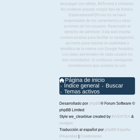
descargar con eMule, BitTorrent o similares.
No contiene alojado ningún tipo de fichero.
ExploradoresP2P.com no se hace
responsable de los comentarios u otras
acciones de los usuarios. Reservado el
derecho de admisión. Esta web inserta
cookies propias para facilitar tu navegación,
así como para mejorar la usabilidad y
temática de la misma con Google Analytics.
Los datos personales de cada usuario no
son consultados. Si continuas navegando
consideramos que aceptas su uso.
Página de inicio
Índice general
Buscar
Temas activos
Desarrollado por
phpBB
® Forum Software ©
phpBB Limited
Style we_clearblue created by
INVENTEA
&
nextgen
Traducción al español por
phpBB España
Privacidad
|
Condiciones