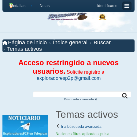
Medallas
Notas
Identificarse
Página de inicio
Índice general
Buscar
Temas activos
Acceso restringido a nuevos
usuarios.
Solicite registro a
exploradoresp2p@gmail.com
Búsqueda avanzada
Temas activos
Ir a búsqueda avanzada
No tienes filtros aplicados, pulsa