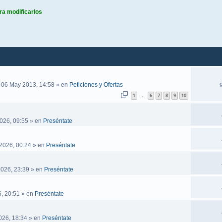
ra modificarlos
queda avanzada
 06 May 2013, 14:58
» en
Peticiones y Ofertas
1
6
7
8
9
10
…
026, 09:55
» en
Preséntate
2026, 00:24
» en
Preséntate
2026, 23:39
» en
Preséntate
, 20:51
» en
Preséntate
026, 18:34
» en
Preséntate