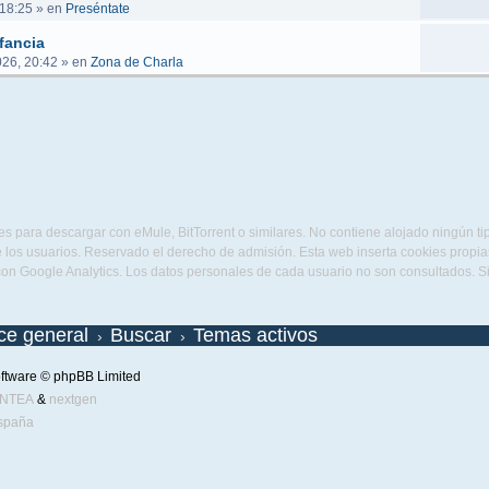
 18:25
» en
Preséntate
fancia
026, 20:42
» en
Zona de Charla
s para descargar con eMule, BitTorrent o similares. No contiene alojado ningún t
 los usuarios. Reservado el derecho de admisión. Esta web inserta cookies propias 
con Google Analytics. Los datos personales de cada usuario no son consultados. 
ice general
Buscar
Temas activos
ftware © phpBB Limited
ENTEA
&
nextgen
spaña