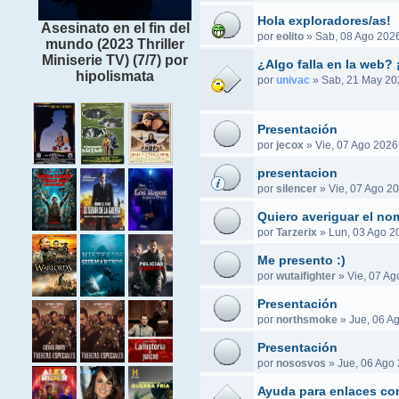
Hola exploradores/as!
Asesinato en el fin del
por
eolito
»
Sab, 08 Ago 2026
mundo (2023 Thriller
Miniserie TV) (7/7) por
¿Algo falla en la web? 
hipolismata
por
univac
»
Sab, 21 May 20
Presentación
por
jecox
»
Vie, 07 Ago 2026
presentacion
por
silencer
»
Vie, 07 Ago 20
Quiero averiguar el no
por
Tarzerix
»
Lun, 03 Ago 2
Me presento :)
por
wutaifighter
»
Vie, 07 Ag
Presentación
por
northsmoke
»
Jue, 06 A
Presentación
por
nososvos
»
Jue, 06 Ago 
Ayuda para enlaces co