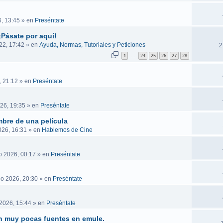
, 13:45
» en
Preséntate
¡Pásate por aquí!
22, 17:42
» en
Ayuda, Normas, Tutoriales y Peticiones
2
1
24
25
26
27
28
…
, 21:12
» en
Preséntate
26, 19:35
» en
Preséntate
mbre de una película
026, 16:31
» en
Hablemos de Cine
o 2026, 00:17
» en
Preséntate
go 2026, 20:30
» en
Preséntate
2026, 15:44
» en
Preséntate
n muy pocas fuentes en emule.