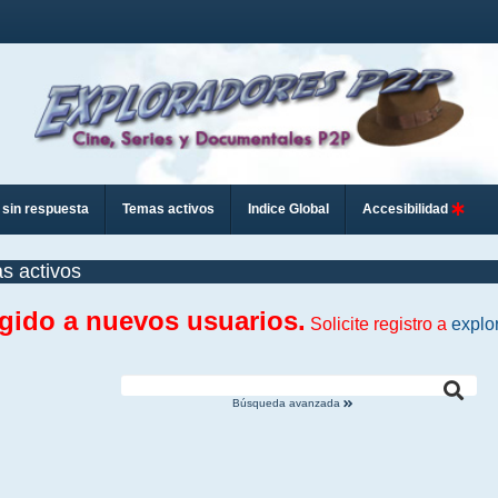
sin respuesta
Temas activos
Indice Global
Accesibilidad
s activos
ngido a nuevos usuarios.
Solicite registro a
explo
Búsqueda avanzada