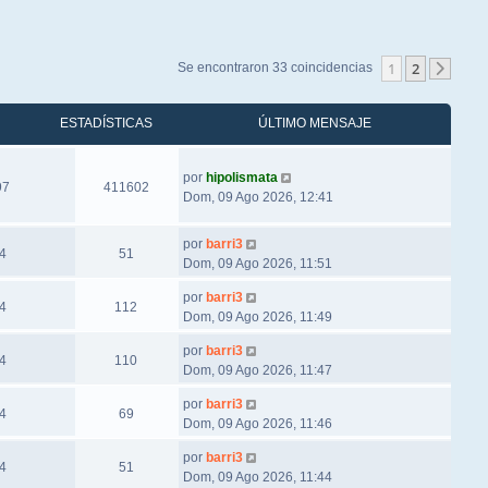
1
2
Se encontraron 33 coincidencias
Sigu
ESTADÍSTICAS
ÚLTIMO MENSAJE
por
hipolismata
97
411602
Dom, 09 Ago 2026, 12:41
por
barri3
4
51
Dom, 09 Ago 2026, 11:51
por
barri3
4
112
Dom, 09 Ago 2026, 11:49
por
barri3
4
110
Dom, 09 Ago 2026, 11:47
por
barri3
4
69
Dom, 09 Ago 2026, 11:46
por
barri3
4
51
Dom, 09 Ago 2026, 11:44