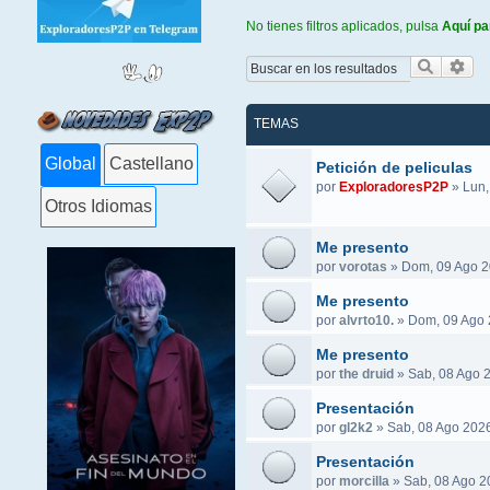
No tienes filtros aplicados, pulsa
Aquí pa
Buscar
Bús
TEMAS
Global
Castellano
Petición de peliculas
por
ExploradoresP2P
»
Lun,
Otros Idiomas
Me presento
por
vorotas
»
Dom, 09 Ago 2
Me presento
por
alvrto10.
»
Dom, 09 Ago 
Me presento
por
the druid
»
Sab, 08 Ago 
Presentación
por
gl2k2
»
Sab, 08 Ago 2026
Presentación
por
morcilla
»
Sab, 08 Ago 2