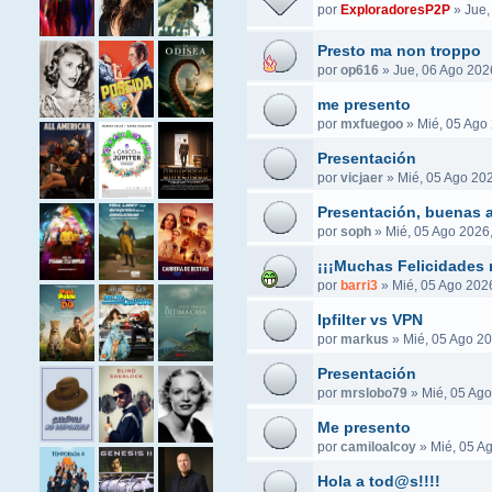
por
ExploradoresP2P
»
Jue,
Presto ma non troppo
por
op616
»
Jue, 06 Ago 202
me presento
por
mxfuegoo
»
Mié, 05 Ago
Presentación
por
vicjaer
»
Mié, 05 Ago 202
Presentación, buenas a
por
soph
»
Mié, 05 Ago 2026
¡¡¡Muchas Felicidades 
por
barri3
»
Mié, 05 Ago 2026
Ipfilter vs VPN
por
markus
»
Mié, 05 Ago 20
Presentación
por
mrslobo79
»
Mié, 05 Ago
Me presento
por
camiloalcoy
»
Mié, 05 A
Hola a tod@s!!!!