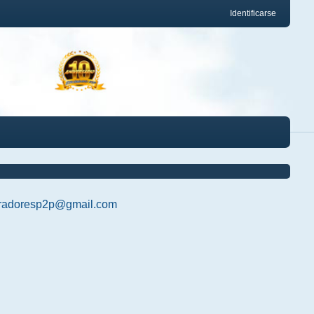
Identificarse
radoresp2p@gmail.com