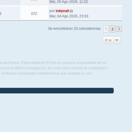
Mié, 05 Ago 2026, 11:02
por
totiyeah
1
222
Mar, 04 Ago 2026, 23:03
1
2
Se encontraron 33 coincidencias
Sigu
Ir a
ipo de fichero. ExploradoresP2P.com no se hace responsable de los
para facilitar tu navegación, así como para mejorar la usabilidad y
Si continuas navegando consideramos que aceptas su uso.