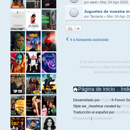
por
wed
»
Mar, 04 Ago 2026,
Juguetes de nuestra in
por
Tarzerix
»
Mar, 04 Ago 2
Ir a búsqueda avanzada
Esta web está basada en enlace
comentarios u otras acciones de
temática de la misma 
Página de inicio
Índ
Desarrollado por
phpBB
® Forum So
Style we_clearblue created by
INV
Traducción al español por
phpBB E
Privacidad
|
Condiciones