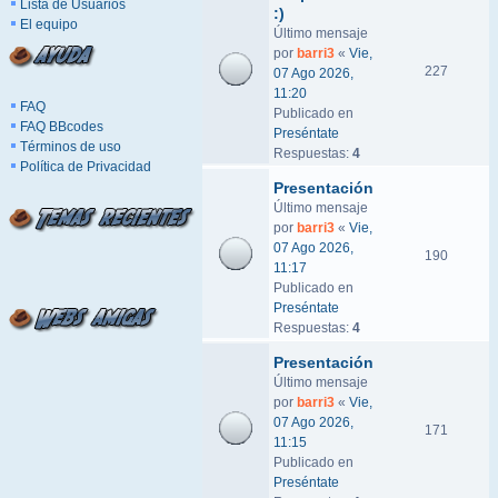
Lista de Usuarios
:)
El equipo
Último mensaje
por
barri3
«
Vie,
227
07 Ago 2026,
11:20
FAQ
Publicado en
FAQ BBcodes
Preséntate
Términos de uso
Respuestas:
4
Política de Privacidad
Presentación
Último mensaje
por
barri3
«
Vie,
07 Ago 2026,
190
11:17
Publicado en
Preséntate
Respuestas:
4
Presentación
Último mensaje
por
barri3
«
Vie,
07 Ago 2026,
171
11:15
Publicado en
Preséntate