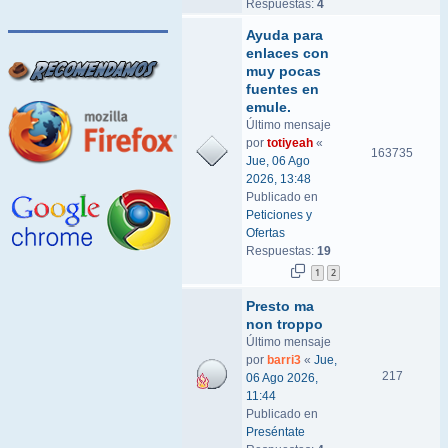
Respuestas:
4
Ayuda para
enlaces con
muy pocas
fuentes en
emule.
Último mensaje
por
totiyeah
«
163735
Jue, 06 Ago
2026, 13:48
Publicado en
Peticiones y
Ofertas
Respuestas:
19
1
2
Presto ma
non troppo
Último mensaje
por
barri3
«
Jue,
217
06 Ago 2026,
11:44
Publicado en
Preséntate