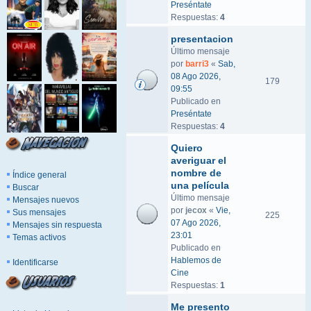
Preséntate
Respuestas:
4
presentacion
Último mensaje
por
barri3
«
Sab,
08 Ago 2026,
179
09:55
Publicado en
Preséntate
Respuestas:
4
Quiero
averiguar el
nombre de
Índice general
una película
Buscar
Último mensaje
Mensajes nuevos
por
jecox
«
Vie,
Sus mensajes
225
07 Ago 2026,
Mensajes sin respuesta
23:01
Temas activos
Publicado en
Hablemos de
Identificarse
Cine
Respuestas:
1
Me presento