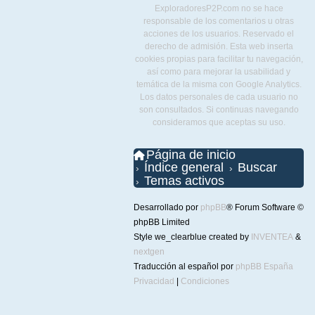
ExploradoresP2P.com no se hace
responsable de los comentarios u otras
acciones de los usuarios. Reservado el
derecho de admisión. Esta web inserta
cookies propias para facilitar tu navegación,
así como para mejorar la usabilidad y
temática de la misma con Google Analytics.
Los datos personales de cada usuario no
son consultados. Si continuas navegando
consideramos que aceptas su uso.
Página de inicio
Índice general
Buscar
Temas activos
Desarrollado por
phpBB
® Forum Software ©
phpBB Limited
Style we_clearblue created by
INVENTEA
&
nextgen
Traducción al español por
phpBB España
Privacidad
|
Condiciones