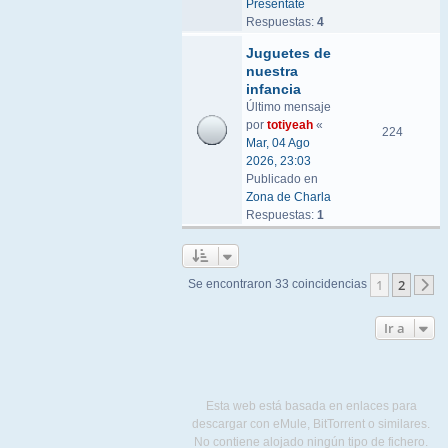
Preséntate
Respuestas:
4
Juguetes de
nuestra
infancia
Último mensaje
por
totiyeah
«
224
Mar, 04 Ago
2026, 23:03
Publicado en
Zona de Charla
Respuestas:
1
1
2
Se encontraron 33 coincidencias
S
Ir a
Esta web está basada en enlaces para
descargar con eMule, BitTorrent o similares.
No contiene alojado ningún tipo de fichero.