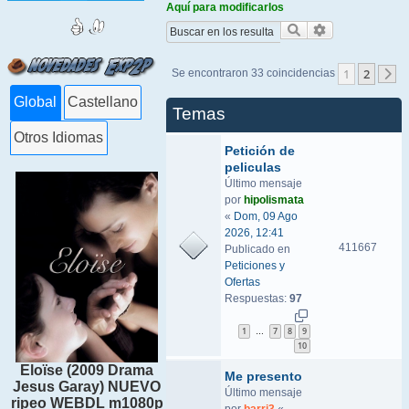
Aquí para modificarlos
Buscar
Búsqueda ava
1
2
Se encontraron 33 coincidencias
S
Global
Castellano
Temas
Otros Idiomas
Petición de
peliculas
Último mensaje
por
hipolismata
«
Dom, 09 Ago
2026, 12:41
411667
Publicado en
Peticiones y
Ofertas
Respuestas:
97
1
7
8
9
…
10
Eloïse (2009 Drama
Me presento
Jesus Garay) NUEVO
Último mensaje
ripeo WEBDL m1080p