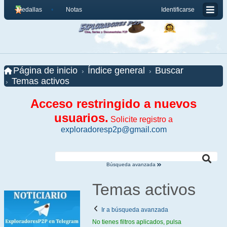
Medallas
Notas
Identificarse
Página de inicio
Índice general
Buscar
Temas activos
Acceso restringido a nuevos
usuarios.
Solicite registro a
exploradoresp2p@gmail.com
Búsqueda avanzada
Temas activos
Ir a búsqueda avanzada
No tienes filtros aplicados, pulsa