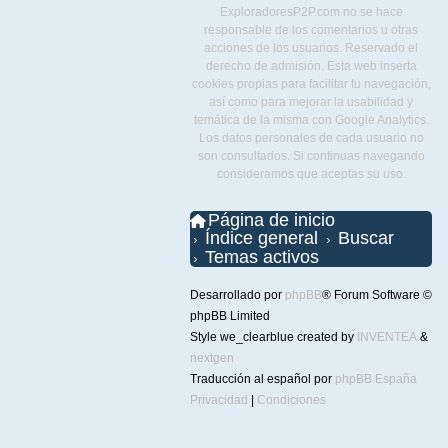
ExploradoresP2P.com no se hace
responsable de los comentarios u otras
acciones de los usuarios. Reservado el
derecho de admisión. Esta web inserta
cookies propias para facilitar tu navegación,
así como para mejorar la usabilidad y
temática de la misma con Google Analytics.
Los datos personales de cada usuario no
son consultados. Si continuas navegando
consideramos que aceptas su uso.
Página de inicio
Índice general
Buscar
Temas activos
Desarrollado por
phpBB
® Forum Software ©
phpBB Limited
Style we_clearblue created by
INVENTEA
&
nextgen
Traducción al español por
phpBB España
Privacidad
|
Condiciones