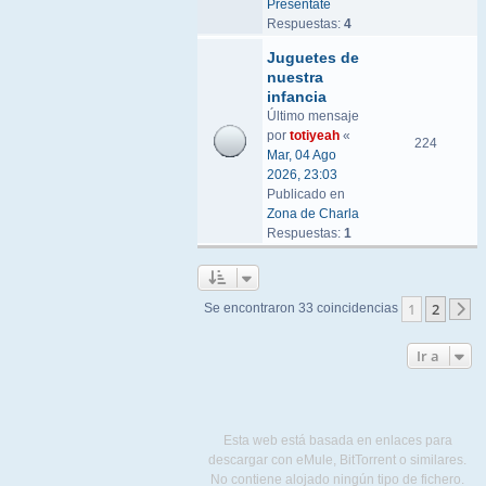
Preséntate
Respuestas:
4
Juguetes de
nuestra
infancia
Último mensaje
por
totiyeah
«
224
Mar, 04 Ago
2026, 23:03
Publicado en
Zona de Charla
Respuestas:
1
1
2
Se encontraron 33 coincidencias
S
Ir a
Esta web está basada en enlaces para
descargar con eMule, BitTorrent o similares.
No contiene alojado ningún tipo de fichero.