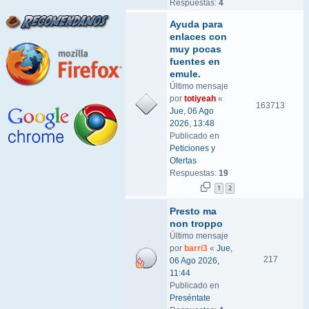
Respuestas:
4
Ayuda para
enlaces con
muy pocas
fuentes en
emule.
Último mensaje
por
totiyeah
«
163713
Jue, 06 Ago
2026, 13:48
Publicado en
Peticiones y
Ofertas
Respuestas:
19
1
2
Presto ma
non troppo
Último mensaje
por
barri3
«
Jue,
217
06 Ago 2026,
11:44
Publicado en
Preséntate