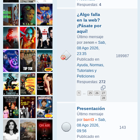
Respuestas:
4
¿Algo falla
en la web?
¡Pásate por
aquí!
Último mensaje
por
zenon
«
Sab,
08 Ago 2026,
23:35
189987
Publicado en
Ayuda, Normas,
Tutoriales y
Peticiones
Respuestas:
272
1
25
26
27
…
28
Presentación
Último mensaje
por
barri3
«
Sab,
08 Ago 2026,
143
09:56
Publicado en