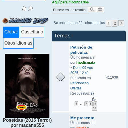
Aquí para modificarlos
Buscar
Búsqueda ava
1
2
Se encontraron 33 coincidencias
S
Global
Castellano
Temas
Otros Idiomas
Petición de
peliculas
Último mensaje
por
hipolismata
«
Dom, 09 Ago
2026, 12:41
411638
Publicado en
Peticiones y
Ofertas
Respuestas:
97
1
7
8
9
…
10
Me presento
Poseídas (2015 Terror)
Último mensaje
por macana555